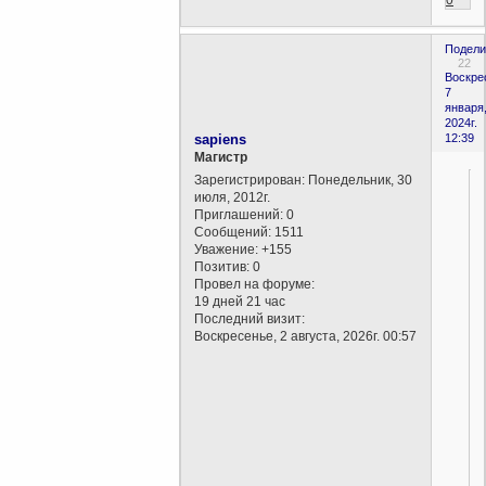
0
Подели
22
Воскре
7
января
2024г.
sapiens
12:39
Магистр
Зарегистрирован
: Понедельник, 30
июля, 2012г.
Приглашений:
0
Сообщений:
1511
Уважение:
+155
Позитив:
0
Провел на форуме:
19 дней 21 час
Последний визит:
Воскресенье, 2 августа, 2026г. 00:57