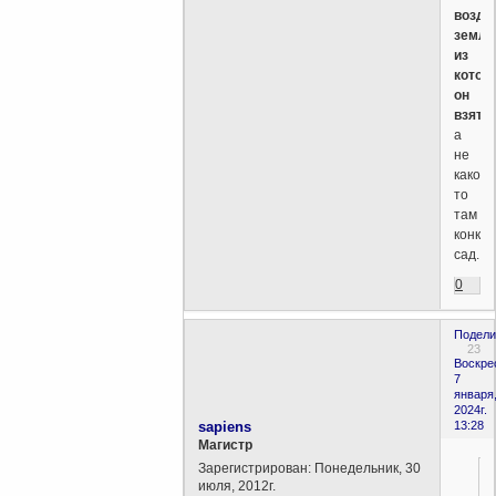
возде
землю
из
котор
он
взят
,
а
не
какой
то
там
конкр
сад.
0
Подели
23
Воскре
7
января
2024г.
sapiens
13:28
Магистр
Зарегистрирован
: Понедельник, 30
июля, 2012г.