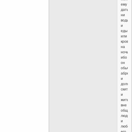
ему
дать
ни
воды
и
еды
или
кров
на
ночь
ибо
он
обьяв
абрек
и
долже
скитат
и
жить
вне
общес
людей
и
любой
его