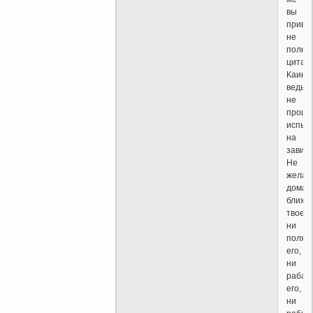
вы
приво
не
полну
цитату
Каин
ведь
не
прошё
испыт
на
завист
Не
желай
дома
ближн
твоего
ни
поля
его,
ни
раба
его,
ни