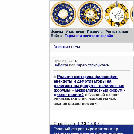
Форум
Участники
Правила
Регистрация
Войти
Таролог и психолог онлайн
Активные темы
Привет, Гость!
Войдите
или
зарегистрируйтесь
.
»
Религия эзотерика философия
анекдоты и демотиваторы на
религиозном форуме - религиозные
форумы
»
Межрелигиозный форум -
диалог религий
»
Главный секрет
хиромантов и пр. заклинателей-
знание физиогномики
Страница:
«
1
2
3
4
5
6
7
»
Главный секрет хиромантов и пр.
заклинателей-знание физиогномики