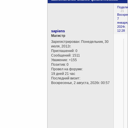
Подели
21
Воскре
7
января
2024г.
sapiens
12:28
Магистр
Зарегистрирован
: Понедельник, 30
июля, 2012г.
Приглашений:
0
Сообщений:
1511
Уважение:
+155
Позитив:
0
Провел на форуме:
19 дней 21 час
Последний визит:
Воскресенье, 2 августа, 2026г. 00:57