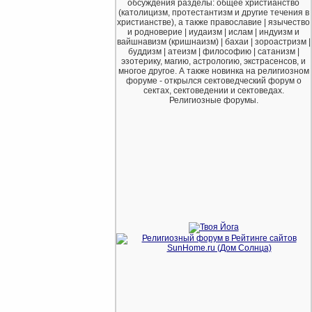
обсуждения разделы: общее христианство
(католицизм, протестантизм и другие течения в
христианстве), а также православие | язычество
и родноверие | иудаизм | ислам | индуизм и
вайшнавизм (кришнаизм) | бахаи | зороастризм |
буддизм | атеизм | философию | сатанизм |
эзотерику, магию, астрологию, экстрасенсов, и
многое другое. А также новинка на религиозном
форуме - открылся сектоведческий форум о
сектах, сектоведении и сектоведах.
Религиозные форумы.