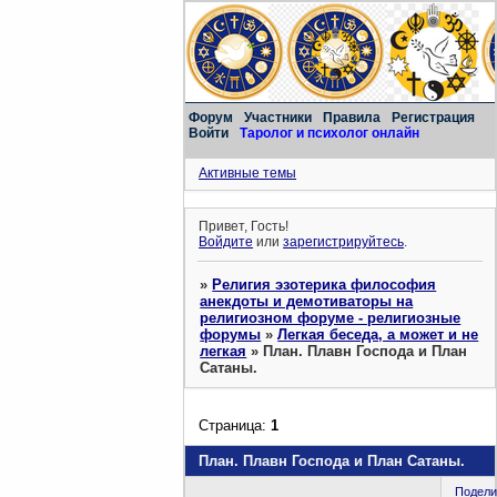
Форум
Участники
Правила
Регистрация
Войти
Таролог и психолог онлайн
Активные темы
Привет, Гость!
Войдите
или
зарегистрируйтесь
.
»
Религия эзотерика философия
анекдоты и демотиваторы на
религиозном форуме - религиозные
форумы
»
Легкая беседа, а может и не
легкая
»
План. Плавн Господа и План
Сатаны.
Страница:
1
План. Плавн Господа и План Сатаны.
Подели