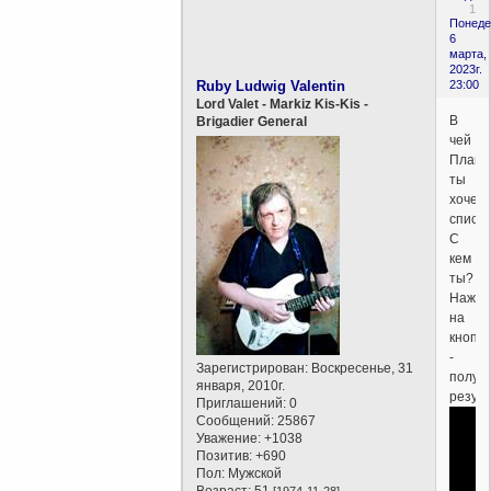
1
Понеде
6
марта,
2023г.
Ruby Ludwig Valentin
23:00
Lord Valet - Markiz Kis-Kis -
В
Brigadier General
чей
План
ты
хочеш
списа
С
кем
ты?
Нажм
на
кнопку
-
Зарегистрирован
: Воскресенье, 31
получ
января, 2010г.
резуль
Приглашений:
0
Сообщений:
25867
Уважение:
+1038
Позитив:
+690
Пол:
Мужской
Возраст:
51
[1974-11-28]