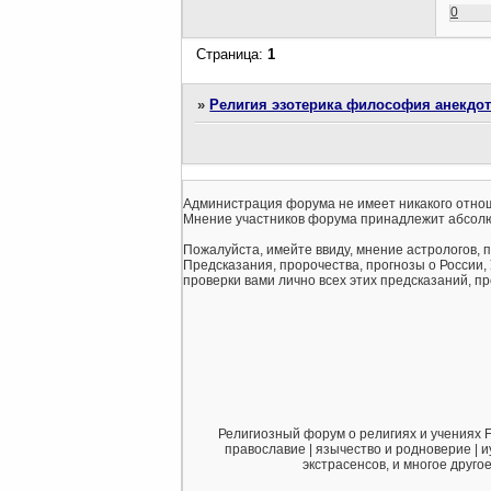
0
Страница:
1
»
Религия эзотерика философия анекдо
Администрация форума не имеет никакого отнош
Мнение участников форума принадлежит абсолю
Пожалуйста, имейте ввиду, мнение астрологов, 
Предсказания, пророчества, прогнозы о России,
проверки вами лично всех этих предсказаний, про
Религиозный форум о религиях и учениях F
православие | язычество и родноверие | и
экстрасенсов, и многое друго