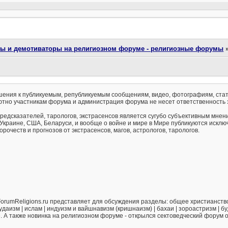
ты и демотиваторы на религиозном форуме - религиозные форумы
ения к публикуемым, републикуемым сообщениям, видео, фотографиям, стат
тно участникам форума и администрация форума не несет ответственность 
предсказателей, тарологов, экстрасенсов является сугубо субъективным мнен
 Украине, США, Беларуси, и вообще о войне и мире в Мире публикуются искл
рочеств и прогнозов от экстрасенсов, магов, астрологов, тарологов.
orumReligions.ru представляет для обсуждения разделы: общее христианство 
удаизм | ислам | индуизм и вайшнавизм (кришнаизм) | бахаи | зороастризм | бу
е. А также новинка на религиозном форуме - открылся сектоведческий форум 