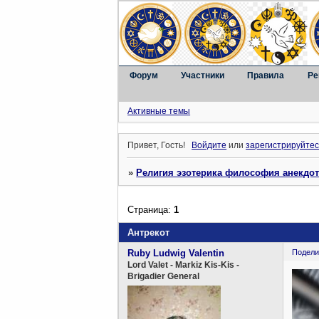
Форум
Участники
Правила
Ре
Активные темы
Привет, Гость!
Войдите
или
зарегистрируйтес
»
Религия эзотерика философия анекдо
Страница:
1
Антрекот
Ruby Ludwig Valentin
Подели
Lord Valet - Markiz Kis-Kis -
Brigadier General