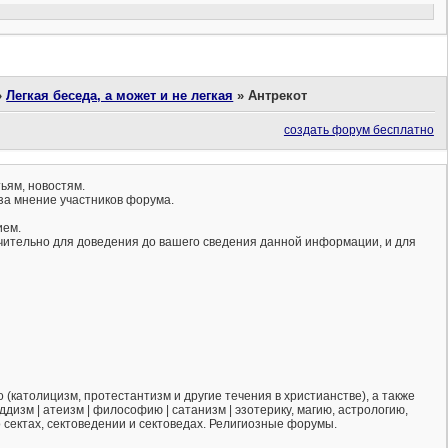
»
Легкая беседа, а может и не легкая
»
Антрекот
создать форум бесплатно
ьям, новостям.
за мнение участников форума.
ием.
ючительно для доведения до вашего сведения данной информации, и для
(католицизм, протестантизм и другие течения в христианстве), а также
ддизм | атеизм | философию | сатанизм | эзотерику, магию, астрологию,
о сектах, сектоведении и сектоведах. Религиозные форумы.