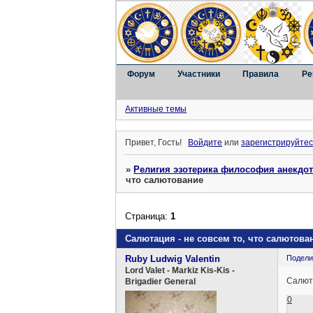
Форум
Участники
Правила
Ре
Активные темы
Привет, Гость!
Войдите
или
зарегистрируйтес
»
Религия эзотерика философия анекдо
что салютование
Страница:
1
Салютация - не совсем то, что салютова
Ruby Ludwig Valentin
Подели
Lord Valet - Markiz Kis-Kis -
Салюта
Brigadier General
0