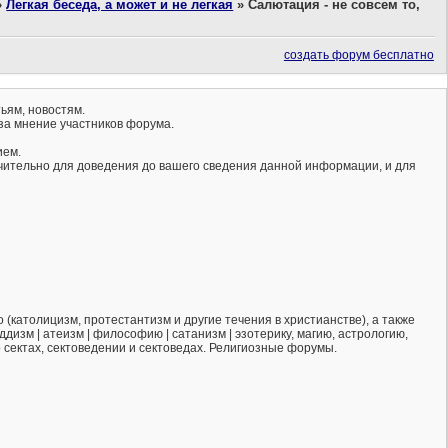
»
Легкая беседа, а может и не легкая
»
Салютация - не совсем то,
создать форум бесплатно
ьям, новостям.
за мнение участников форума.
ием.
ючительно для доведения до вашего сведения данной информации, и для
(католицизм, протестантизм и другие течения в христианстве), а также
ддизм | атеизм | философию | сатанизм | эзотерику, магию, астрологию,
о сектах, сектоведении и сектоведах. Религиозные форумы.