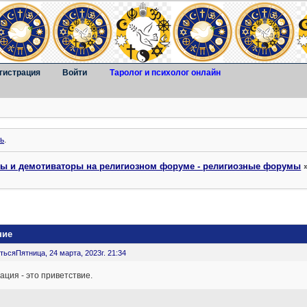
гистрация
Войти
Таролог и психолог онлайн
ь
.
ты и демотиваторы на религиозном форуме - религиозные форумы
ние
ться
Пятница, 24 марта, 2023г. 21:34
ция - это приветствие.