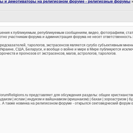
ты и демотиваторы на религиозном форуме - религиозные форумы
ения к публикуемым, републикуемым сообщениям, видео, фотографиям, стат
тно участникам форума и администрация форума не несет ответственность 
предсказателей, тарологов, экстрасенсов является сугубо субъективным мнен
 Украине, США, Беларуси, и вообще о войне и мире в Мире публикуются искл
рочеств и прогнозов от экстрасенсов, магов, астрологов, тарологов.
orumReligions.ru представляет для обсуждения разделы: общее христианство 
удаизм | ислам | индуизм и вайшнавизм (кришнаизм) | бахаи | зороастризм | бу
е. А также новинка на религиозном форуме - открылся сектоведческий форум 