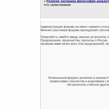
»
Религия эзотерика философия анекдо
что салютование
Администрация форума не имеет никакого отнош
Мнение участников форума принадлежит абсолю
Пожалуйста, имейте ввиду, мнение астрологов, 
Предсказания, пророчества, прогнозы о России,
проверки вами лично всех этих предсказаний, про
Религиозный форум о религиях и учениях F
православие | язычество и родноверие | и
экстрасенсов, и многое друго