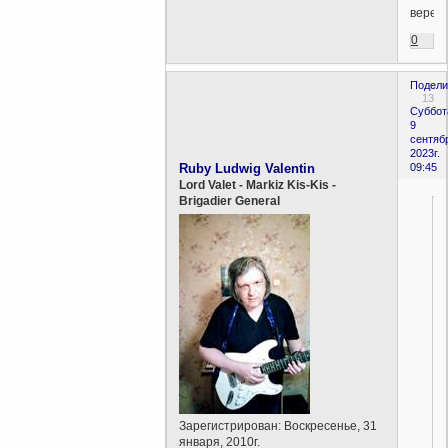
вере.
0
Подели
13
Суббот
9
сентяб
2023г.
Ruby Ludwig Valentin
09:45
Lord Valet - Markiz Kis-Kis -
Brigadier General
Зарегистрирован
: Воскресенье, 31
января, 2010г.