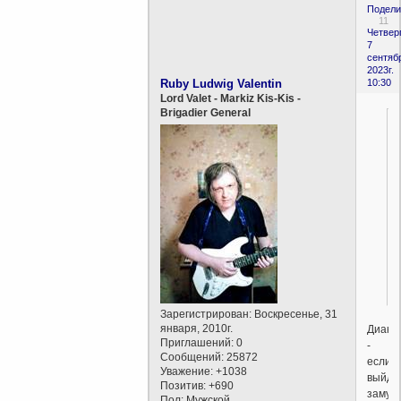
Подели
11
Четверг
7
сентяб
2023г.
Ruby Ludwig Valentin
10:30
Lord Valet - Markiz Kis-Kis -
Brigadier General
Зарегистрирован
: Воскресенье, 31
января, 2010г.
Диако
Приглашений:
0
-
Сообщений:
25872
если
Уважение:
+1038
выйде
Позитив:
+690
замуж
Пол:
Мужской