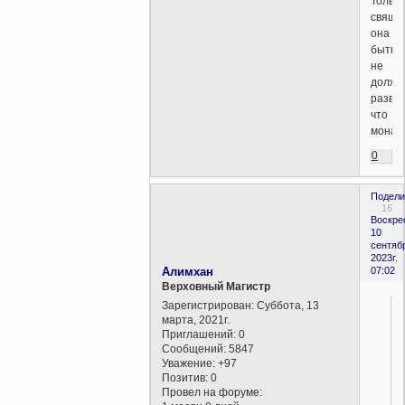
Только
свяще
она
быть
не
должн
разве
что
монах
0
Подели
16
Воскре
10
сентяб
2023г.
Алимхан
07:02
Верховный Магистр
Зарегистрирован
: Суббота, 13
марта, 2021г.
Приглашений:
0
Сообщений:
5847
Уважение:
+97
Позитив:
0
Провел на форуме: