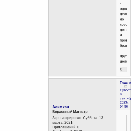
-
одно
дело,
но
крести
детей
и
прово
брако
-
другое
дело.
0
Подели
12
Суббот
9
сентяб
2023г.
Алимхан
04:56
Верховный Магистр
Зарегистрирован
: Суббота, 13
марта, 2021г.
Приглашений:
0