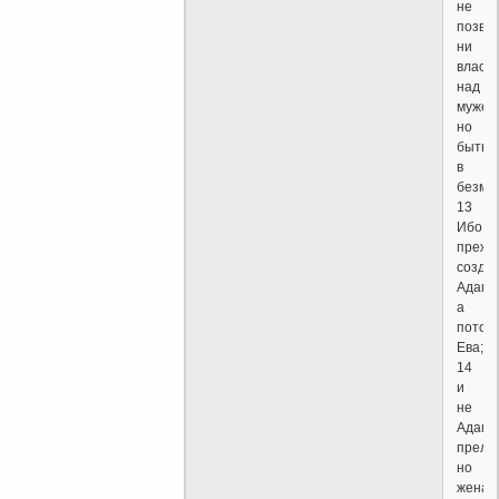
не
позво
ни
власт
над
мужем
но
быть
в
безмо
13
Ибо
прежд
созда
Адам,
а
потом
Ева;
14
и
не
Адам
прель
но
жена,