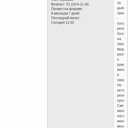
за
Возраст:
51
[1974-11-28]
дьякон
Провел на форуме:
Христ
9 месяцев 7 дней
Последний визит:
-
Сегодня 11:02
патри
религи
Хотя
на
Запад
ведут
разго
о
рукоп
женщ
в
свяще
Но
катол
резко
против
Свята
женщи
насто
женск
монас