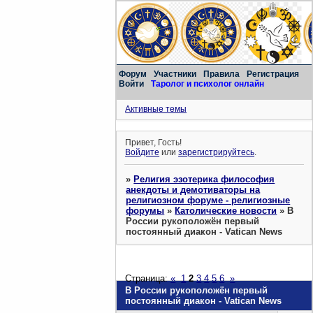
Форум
Участники
Правила
Регистрация
Войти
Таролог и психолог онлайн
Активные темы
Привет, Гость!
Войдите
или
зарегистрируйтесь
.
»
Религия эзотерика философия
анекдоты и демотиваторы на
религиозном форуме - религиозные
форумы
»
Католические новости
»
В
России рукоположён первый
постоянный диакон - Vatican News
Страница:
«
1
2
3
4
5
6
»
В России рукоположён первый
постоянный диакон - Vatican News