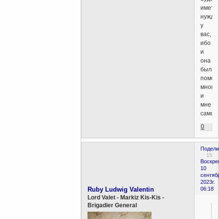
иметь
нужду
у
вас,
ибо
и
она
была
помощ
многи
и
мне
самому
0
Подели
15
Воскре
10
сентяб
2023г.
Ruby Ludwig Valentin
06:18
Lord Valet - Markiz Kis-Kis -
Brigadier General