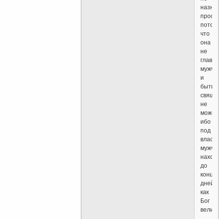
назна
прост
потом
что
она
не
глава
мужчи
и
быть
свяще
не
может
ибо
под
власт
мужчи
наход
до
конца
дней
как
Бог
велит.