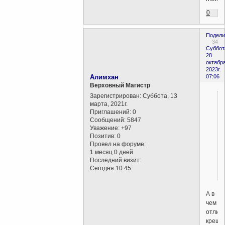
0
Подели
34
Суббот
28
октября
2023г.
Алимхан
07:06
Верховный Магистр
Зарегистрирован
: Суббота, 13
марта, 2021г.
Приглашений:
0
Сообщений:
5847
Уважение:
+97
Позитив:
0
Провел на форуме:
1 месяц 0 дней
Последний визит:
Сегодня 10:45
А в
чем
отлич
креще