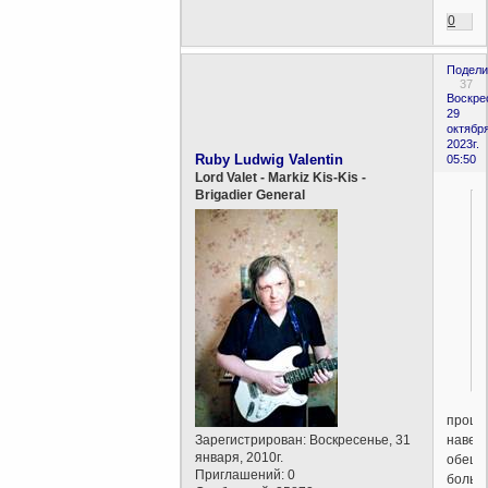
0
Подели
37
Воскре
29
октября
2023г.
Ruby Ludwig Valentin
05:50
Lord Valet - Markiz Kis-Kis -
Brigadier General
проща
навер
Зарегистрирован
: Воскресенье, 31
января, 2010г.
обеща
Приглашений:
0
больш