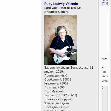
Ruby Ludwig Valentin
07:33
Lord Valet - Markiz Kis-Kis -
Brigadier General
Креще
-
это
Зарегистрирован
: Воскресенье, 31
января, 2010г.
назна
Приглашений:
0
типаж
Сообщений:
25872
миссии
Уважение:
+1038
Позитив:
+690
0
Пол:
Мужской
Возраст:
51
[1974-11-28]
Провел на форуме:
9 месяцев 7 дней
Последний визит: