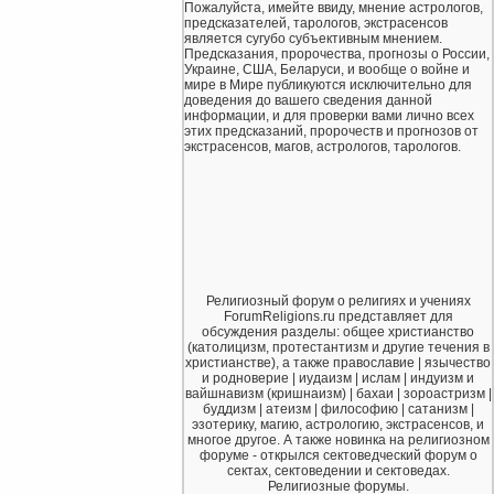
Пожалуйста, имейте ввиду, мнение астрологов,
предсказателей, тарологов, экстрасенсов
является сугубо субъективным мнением.
Предсказания, пророчества, прогнозы о России,
Украине, США, Беларуси, и вообще о войне и
мире в Мире публикуются исключительно для
доведения до вашего сведения данной
информации, и для проверки вами лично всех
этих предсказаний, пророчеств и прогнозов от
экстрасенсов, магов, астрологов, тарологов.
Религиозный форум о религиях и учениях
ForumReligions.ru представляет для
обсуждения разделы: общее христианство
(католицизм, протестантизм и другие течения в
христианстве), а также православие | язычество
и родноверие | иудаизм | ислам | индуизм и
вайшнавизм (кришнаизм) | бахаи | зороастризм |
буддизм | атеизм | философию | сатанизм |
эзотерику, магию, астрологию, экстрасенсов, и
многое другое. А также новинка на религиозном
форуме - открылся сектоведческий форум о
сектах, сектоведении и сектоведах.
Религиозные форумы.