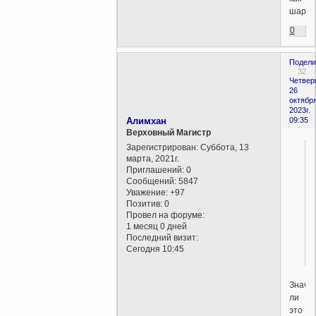
шар.
0
Подели
32
Четверг
26
октября
2023г.
Алимхан
09:35
Верховный Магистр
Зарегистрирован
: Суббота, 13
марта, 2021г.
Приглашений:
0
Сообщений:
5847
Уважение:
+97
Позитив:
0
Провел на форуме:
1 месяц 0 дней
Последний визит:
Сегодня 10:45
Значи
ли
это