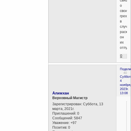
свяще
о
своих
грехах
в
случа
раска
он
их
отпуск
0
Подели
40
Суббот
4
ноября
2023г.
Алимхан
13:08
Верховный Магистр
Зарегистрирован
: Суббота, 13
марта, 2021г.
Приглашений:
0
Сообщений:
5847
Уважение:
+97
Позитив:
0