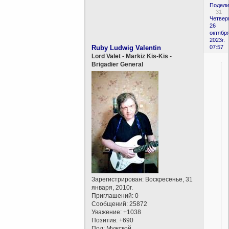
Подели
31
Четверг
26
октября
2023г.
Ruby Ludwig Valentin
07:57
Lord Valet - Markiz Kis-Kis -
Brigadier General
Зарегистрирован
: Воскресенье, 31
января, 2010г.
Приглашений:
0
Сообщений:
25872
Уважение:
+1038
Позитив:
+690
Пол:
Мужской