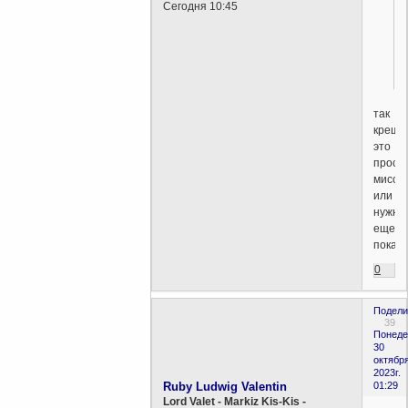
Сегодня 10:45
!
так
креще
это
прост
мисси
или
нужно
еще
покая
0
Подели
39
Понеде
30
октября
2023г.
Ruby Ludwig Valentin
01:29
Lord Valet - Markiz Kis-Kis -