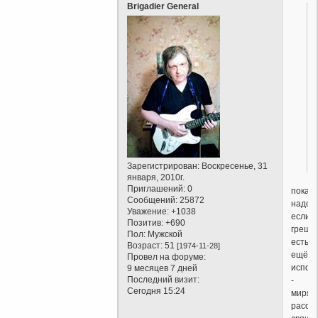
Brigadier General
Зарегистрирован
: Воскресенье, 31
января, 2010г.
Приглашений:
0
покая
Сообщений:
25872
надо
Уважение:
+1038
если
Позитив:
+690
греши
Пол:
Мужской
есть
Возраст:
51
[1974-11-28]
ещё
Провел на форуме:
испов
9 месяцев 7 дней
Последний визит:
-
Сегодня 15:24
мирян
расск