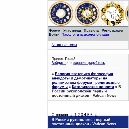
Форум
Участники
Правила
Регистрация
Войти
Таролог и психолог онлайн
Активные темы
Привет, Гость!
Войдите
или
зарегистрируйтесь
.
»
Религия эзотерика философия
анекдоты и демотиваторы на
религиозном форуме - религиозные
форумы
»
Католические новости
»
В
России рукоположён первый
постоянный диакон - Vatican News
Страница:
«
1
2
3
4
5
6
»
В России рукоположён первый
постоянный диакон - Vatican News