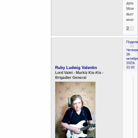
душа
Моисе
выгля
иначе
0
Подели
33
Четверг
26
октября
2023г.
Ruby Ludwig Valentin
21:02
Lord Valet - Markiz Kis-Kis -
Brigadier General