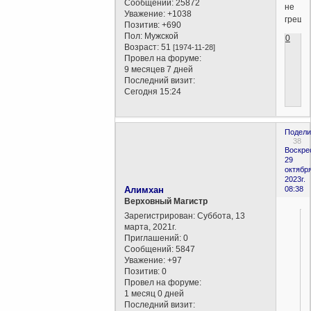
Сообщений:
25872
не
Уважение:
+1038
грешит
Позитив:
+690
Пол:
Мужской
0
Возраст:
51
[1974-11-28]
Провел на форуме:
9 месяцев 7 дней
Последний визит:
Сегодня 15:24
Подели
38
Воскре
29
октября
2023г.
Алимхан
08:38
Верховный Магистр
Зарегистрирован
: Суббота, 13
марта, 2021г.
Приглашений:
0
Сообщений:
5847
Уважение:
+97
Позитив:
0
Провел на форуме:
1 месяц 0 дней
Последний визит: