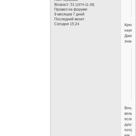
Возраст:
51
[1974-11-28]
Провел на форуме:
9 месяцев 7 дней
Последний визит:
Сегодня 15:24
Крест
наукой
Дают
знания
Вполн
возмо
если
душу
потра
как