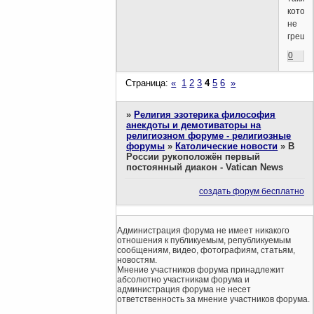
котор
не
греши
0
Страница:
«
1
2
3
4
5
6
»
»
Религия эзотерика философия
анекдоты и демотиваторы на
религиозном форуме - религиозные
форумы
»
Католические новости
»
В
России рукоположён первый
постоянный диакон - Vatican News
создать форум бесплатно
Администрация форума не имеет никакого
отношения к публикуемым, републикуемым
сообщениям, видео, фотографиям, статьям,
новостям.
Мнение участников форума принадлежит
абсолютно участникам форума и
администрация форума не несет
ответственность за мнение участников форума.