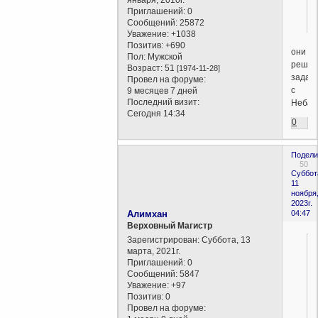
Приглашений:
0
Сообщений:
25872
Уважение:
+1038
Позитив:
+690
они
Пол:
Мужской
реша
Возраст:
51
[1974-11-28]
задач
Провел на форуме:
с
9 месяцев 7 дней
Последний визит:
Неба.
Сегодня 14:34
0
Подели
50
Суббот
11
ноября
2023г.
Алимхан
04:47
Верховный Магистр
Зарегистрирован
: Суббота, 13
марта, 2021г.
Приглашений:
0
Сообщений:
5847
Уважение:
+97
Позитив:
0
Провел на форуме: