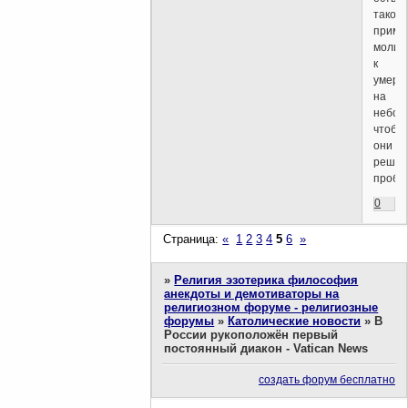
такой
приме
молит
к
умерш
на
небо
чтобы
они
решил
пробл
0
Страница:
«
1
2
3
4
5
6
»
»
Религия эзотерика философия
анекдоты и демотиваторы на
религиозном форуме - религиозные
форумы
»
Католические новости
»
В
России рукоположён первый
постоянный диакон - Vatican News
создать форум бесплатно