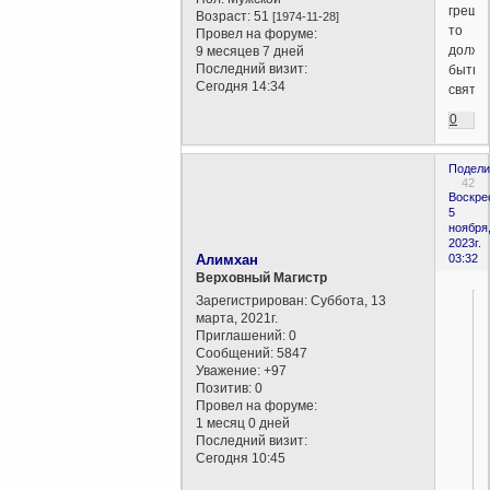
грешат
Возраст:
51
[1974-11-28]
то
Провел на форуме:
должн
9 месяцев 7 дней
Последний визит:
быть,
Сегодня 14:34
святые
0
Подели
42
Воскре
5
ноября
2023г.
Алимхан
03:32
Верховный Магистр
Зарегистрирован
: Суббота, 13
марта, 2021г.
Приглашений:
0
Сообщений:
5847
Уважение:
+97
Позитив:
0
Провел на форуме:
1 месяц 0 дней
Последний визит:
Сегодня 10:45