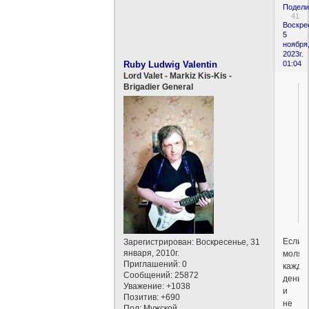
Подели
41
Воскре
5
ноября
2023г.
Ruby Ludwig Valentin
01:04
Lord Valet - Markiz Kis-Kis -
Brigadier General
Если
Зарегистрирован
: Воскресенье, 31
января, 2010г.
молят
Приглашений:
0
кажды
Сообщений:
25872
день
Уважение:
+1038
и
Позитив:
+690
не
Пол:
Мужской