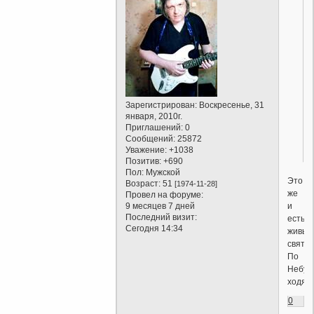
Зарегистрирован
: Воскресенье, 31
января, 2010г.
Приглашений:
0
Сообщений:
25872
Уважение:
+1038
Позитив:
+690
Пол:
Мужской
Это
Возраст:
51
[1974-11-28]
же
Провел на форуме:
и
9 месяцев 7 дней
Последний визит:
есть
Сегодня 14:34
живые
святые
По
Небу
ходят.
0