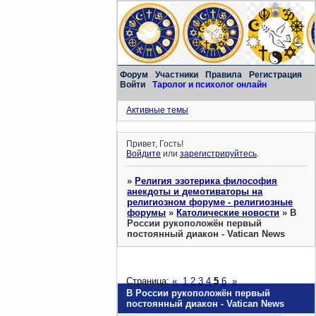
Форум
Участники
Правила
Регистрация
Войти
Таролог и психолог онлайн
Активные темы
Привет, Гость!
Войдите
или
зарегистрируйтесь
.
»
Религия эзотерика философия
анекдоты и демотиваторы на
религиозном форуме - религиозные
форумы
»
Католические новости
»
В
России рукоположён первый
постоянный диакон - Vatican News
Страница:
«
1
2
3
4
5
6
»
В России рукоположён первый
постоянный диакон - Vatican News