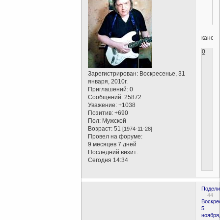
канон
0
Зарегистрирован
: Воскресенье, 31
января, 2010г.
Приглашений:
0
Сообщений:
25872
Уважение:
+1038
Позитив:
+690
Пол:
Мужской
Возраст:
51
[1974-11-28]
Провел на форуме:
9 месяцев 7 дней
Последний визит:
Сегодня 14:34
Подели
44
Воскре
5
ноября