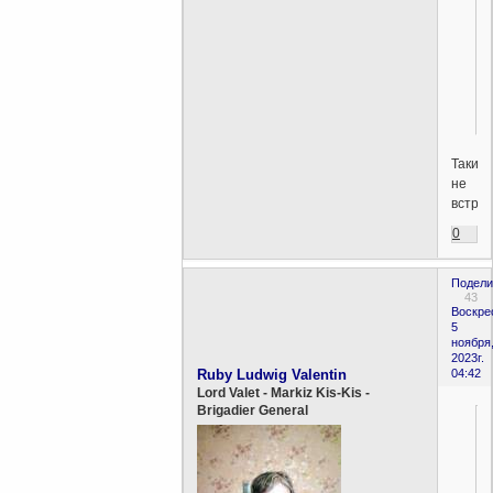
Таких
не
встреч
0
Подели
43
Воскре
5
ноября
2023г.
Ruby Ludwig Valentin
04:42
Lord Valet - Markiz Kis-Kis -
Brigadier General