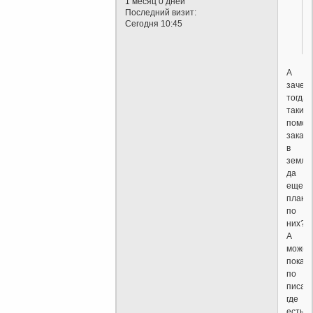
1 месяц 0 дней
Последний визит:
Сегодня 10:45
А
зачем
тогда
таких
помош
закап
в
землю
да
еще
плака
по
них?
А
может
показ
по
писан
где
есть