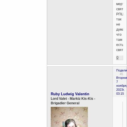
мертв
святы
РПЦ
так
не
думаю
что
там
есть
святы
0
Подели
45
Вторни
7
ноября
2023г.
Ruby Ludwig Valentin
03:15
Lord Valet - Markiz Kis-Kis -
Brigadier General