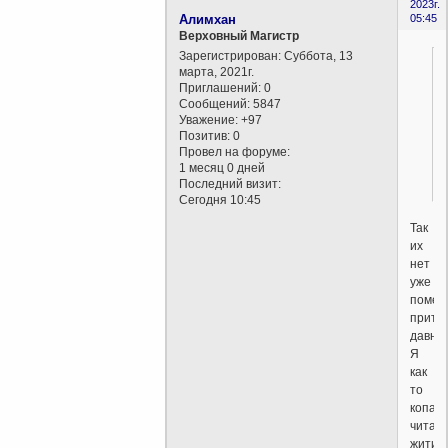
2023г.
Алимхан
05:45
Верховный Магистр
Зарегистрирован
: Суббота, 13
марта, 2021г.
Приглашений:
0
Сообщений:
5847
Уважение:
+97
Позитив:
0
Провел на форуме:
!
1 месяц 0 дней
Последний визит:
Сегодня 10:45
Так
их
нет
уже
помер
прито
давно.
Я
как
то
копал
читал
жития