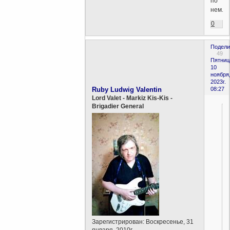
по
нем.
0
Подели
49
Пятниц
10
ноября
2023г.
Ruby Ludwig Valentin
08:27
Lord Valet - Markiz Kis-Kis -
Brigadier General
Зарегистрирован
: Воскресенье, 31
января, 2010г.