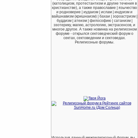
(католицизм, протестантизм и другие течения в
христианстве), а также православие | язычество
и родноверие | иудаизм | ислам | индуизм и
вайшнавизм (кришнаизм) | бахаи | зороастризм |
буддизм | атеизм | философию | сатанизм |
эзотерику, магию, астрологию, экстрасенсов, и
многое другое. А также новинка на религиозном
форуме - открылся сектоведческий форум о
сектах, сектоведении и сектоведах.
Религиозные форумы.
Используя данный межрелигиозный форум, вы