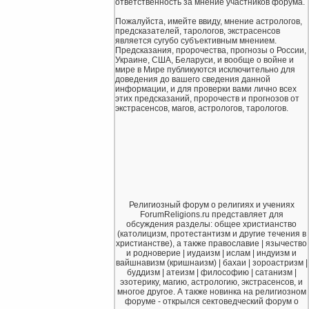
ответственность за мнение участников форума.
Пожалуйста, имейте ввиду, мнение астрологов,
предсказателей, тарологов, экстрасенсов
является сугубо субъективным мнением.
Предсказания, пророчества, прогнозы о России,
Украине, США, Беларуси, и вообще о войне и
мире в Мире публикуются исключительно для
доведения до вашего сведения данной
информации, и для проверки вами лично всех
этих предсказаний, пророчеств и прогнозов от
экстрасенсов, магов, астрологов, тарологов.
Религиозный форум о религиях и учениях
ForumReligions.ru представляет для
обсуждения разделы: общее христианство
(католицизм, протестантизм и другие течения в
христианстве), а также православие | язычество
и родноверие | иудаизм | ислам | индуизм и
вайшнавизм (кришнаизм) | бахаи | зороастризм |
буддизм | атеизм | философию | сатанизм |
эзотерику, магию, астрологию, экстрасенсов, и
многое другое. А также новинка на религиозном
форуме - открылся сектоведческий форум о