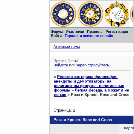
Форум
Участники
Правила
Регистрация
Войти
Таролог и психолог онлайн
Активные темы
Привет, Гость!
Войдите
или
зарегистрируйтесь
.
»
Религия эзотерика философия
анекдоты и демотиваторы на
религиозном форуме - религиозные
форумы
»
Легкая беседа, а может и не
легкая
»
Роза и Крпест. Rose and Cross
Страница:
1
Роза и Крпест. Rose and Cross
Подели
1