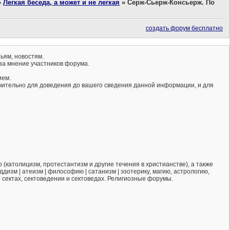
»
Легкая беседа, а может и не легкая
»
Серж-Сьерж-Консьерж. По
создать форум бесплатно
ьям, новостям.
за мнение участников форума.
ием.
ючительно для доведения до вашего сведения данной информации, и для
(католицизм, протестантизм и другие течения в христианстве), а также
ддизм | атеизм | философию | сатанизм | эзотерику, магию, астрологию,
о сектах, сектоведении и сектоведах. Религиозные форумы.