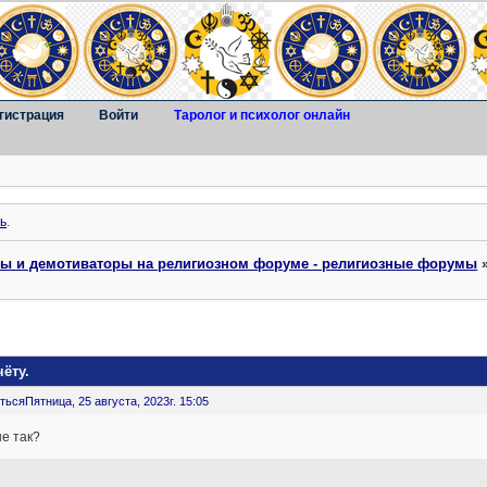
гистрация
Войти
Таролог и психолог онлайн
ь
.
ты и демотиваторы на религиозном форуме - религиозные форумы
ёту.
ться
Пятница, 25 августа, 2023г. 15:05
не так?