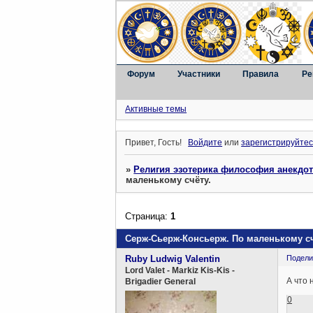
Форум
Участники
Правила
Ре
Активные темы
Привет, Гость!
Войдите
или
зарегистрируйтес
»
Религия эзотерика философия анекдо
маленькому счёту.
Страница:
1
Серж-Сьерж-Консьерж. По маленькому сч
Ruby Ludwig Valentin
Подели
Lord Valet - Markiz Kis-Kis -
А что 
Brigadier General
0