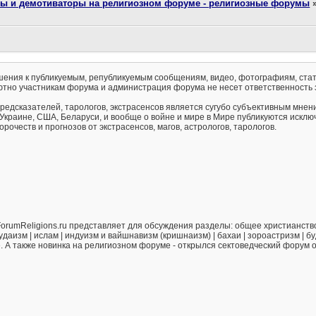
ты и демотиваторы на религиозном форуме - религиозные форумы
ения к публикуемым, републикуемым сообщениям, видео, фотографиям, стат
тно участникам форума и администрация форума не несет ответственность 
предсказателей, тарологов, экстрасенсов является сугубо субъективным мнен
 Украине, США, Беларуси, и вообще о войне и мире в Мире публикуются искл
рочеств и прогнозов от экстрасенсов, магов, астрологов, тарологов.
orumReligions.ru представляет для обсуждения разделы: общее христианство 
удаизм | ислам | индуизм и вайшнавизм (кришнаизм) | бахаи | зороастризм | бу
е. А также новинка на религиозном форуме - открылся сектоведческий форум 