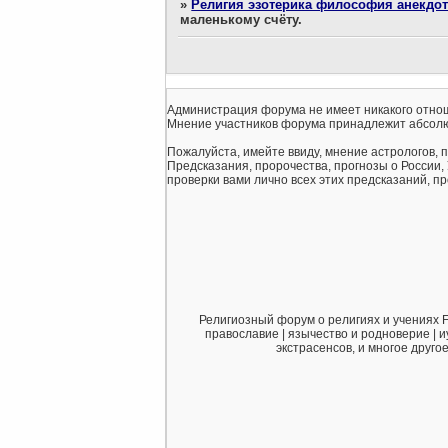
»
Религия эзотерика философия анекдо
маленькому счёту.
Администрация форума не имеет никакого отнош
Мнение участников форума принадлежит абсолю
Пожалуйста, имейте ввиду, мнение астрологов, 
Предсказания, пророчества, прогнозы о России,
проверки вами лично всех этих предсказаний, про
Религиозный форум о религиях и учениях F
православие | язычество и родноверие | и
экстрасенсов, и многое друго