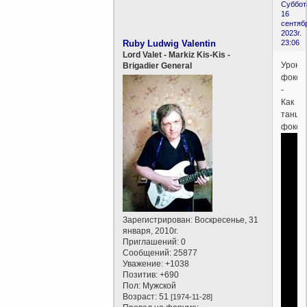
Суббот
16
сентяб
2023г.
Ruby Ludwig Valentin
23:06
Lord Valet - Markiz Kis-Kis -
Урок
Brigadier General
фокст
-
Как
танце
фокст
Зарегистрирован
: Воскресенье, 31
января, 2010г.
Приглашений:
0
Сообщений:
25877
Уважение:
+1038
Позитив:
+690
Пол:
Мужской
Возраст:
51
[1974-11-28]