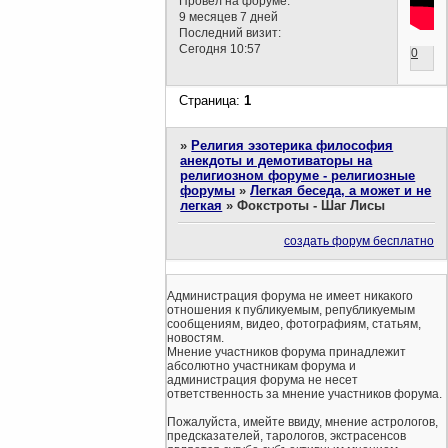
Провел на форуме:
9 месяцев 7 дней
Последний визит:
Сегодня 10:57
0
Страница:
1
»
Религия эзотерика философия
анекдоты и демотиваторы на
религиозном форуме - религиозные
форумы
»
Легкая беседа, а может и не
легкая
»
Фокстроты - Шаг Лисы
создать форум бесплатно
Администрация форума не имеет никакого
отношения к публикуемым, републикуемым
сообщениям, видео, фотографиям, статьям,
новостям.
Мнение участников форума принадлежит
абсолютно участникам форума и
администрация форума не несет
ответственность за мнение участников форума.
Пожалуйста, имейте ввиду, мнение астрологов,
предсказателей, тарологов, экстрасенсов