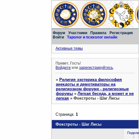
Форум
Участники
Правила
Регистрация
Войти
Таролог и психолог онлайн
Активные темы
Привет, Гость!
Войдите
или
зарегистрируйтесь
.
»
Религия эзотерика философия
анекдоты и демотиваторы на
религиозном форуме - религиозные
форумы
»
Легкая беседа, а может и не
легкая
»
Фокстроты - Шаг Лисы
Страница:
1
Фокстроты - Шаг Лисы
Подели
1