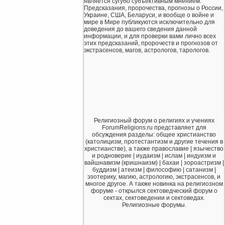
является сугубо субъективным мнением.
Предсказания, пророчества, прогнозы о России,
Украине, США, Беларуси, и вообще о войне и
мире в Мире публикуются исключительно для
доведения до вашего сведения данной
информации, и для проверки вами лично всех
этих предсказаний, пророчеств и прогнозов от
экстрасенсов, магов, астрологов, тарологов.
Религиозный форум о религиях и учениях
ForumReligions.ru представляет для
обсуждения разделы: общее христианство
(католицизм, протестантизм и другие течения в
христианстве), а также православие | язычество
и родноверие | иудаизм | ислам | индуизм и
вайшнавизм (кришнаизм) | бахаи | зороастризм |
буддизм | атеизм | философию | сатанизм |
эзотерику, магию, астрологию, экстрасенсов, и
многое другое. А также новинка на религиозном
форуме - открылся сектоведческий форум о
сектах, сектоведении и сектоведах.
Религиозные форумы.