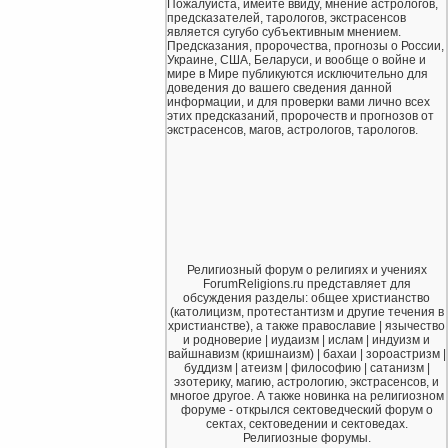
Пожалуйста, имейте ввиду, мнение астрологов,
предсказателей, тарологов, экстрасенсов
является сугубо субъективным мнением.
Предсказания, пророчества, прогнозы о России,
Украине, США, Беларуси, и вообще о войне и
мире в Мире публикуются исключительно для
доведения до вашего сведения данной
информации, и для проверки вами лично всех
этих предсказаний, пророчеств и прогнозов от
экстрасенсов, магов, астрологов, тарологов.
Религиозный форум о религиях и учениях
ForumReligions.ru представляет для
обсуждения разделы: общее христианство
(католицизм, протестантизм и другие течения в
христианстве), а также православие | язычество
и родноверие | иудаизм | ислам | индуизм и
вайшнавизм (кришнаизм) | бахаи | зороастризм |
буддизм | атеизм | философию | сатанизм |
эзотерику, магию, астрологию, экстрасенсов, и
многое другое. А также новинка на религиозном
форуме - открылся сектоведческий форум о
сектах, сектоведении и сектоведах.
Религиозные форумы.