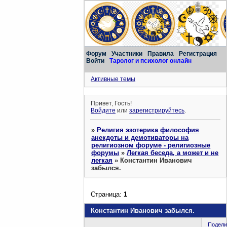
Форум
Участники
Правила
Регистрация
Войти
Таролог и психолог онлайн
Активные темы
Привет, Гость!
Войдите
или
зарегистрируйтесь
.
»
Религия эзотерика философия
анекдоты и демотиваторы на
религиозном форуме - религиозные
форумы
»
Легкая беседа, а может и не
легкая
»
Константин Иванович
забылся.
Страница:
1
Константин Иванович забылся.
Подели