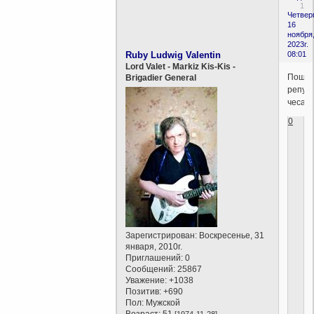
1
Четверг
16
ноября
2023г.
Ruby Ludwig Valentin
08:01
Lord Valet - Markiz Kis-Kis -
Пошё
Brigadier General
репу
чесать.
0
Зарегистрирован
: Воскресенье, 31
января, 2010г.
Приглашений:
0
Сообщений:
25867
Уважение:
+1038
Позитив:
+690
Пол:
Мужской
Возраст:
51
[1974-11-28]