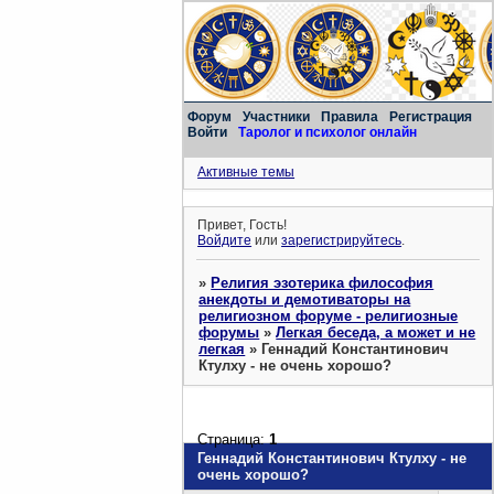
Форум
Участники
Правила
Регистрация
Войти
Таролог и психолог онлайн
Активные темы
Привет, Гость!
Войдите
или
зарегистрируйтесь
.
»
Религия эзотерика философия
анекдоты и демотиваторы на
религиозном форуме - религиозные
форумы
»
Легкая беседа, а может и не
легкая
»
Геннадий Константинович
Ктулху - не очень хорошо?
Страница:
1
Геннадий Константинович Ктулху - не
очень хорошо?