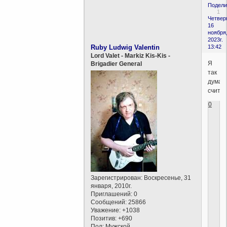
Подели
1
Четверг
16
ноября
2023г.
Ruby Ludwig Valentin
13:42
Lord Valet - Markiz Kis-Kis -
Я
Brigadier General
так
думаю
считаю
0
Зарегистрирован
: Воскресенье, 31
января, 2010г.
Приглашений:
0
Сообщений:
25866
Уважение:
+1038
Позитив:
+690
Пол:
Мужской