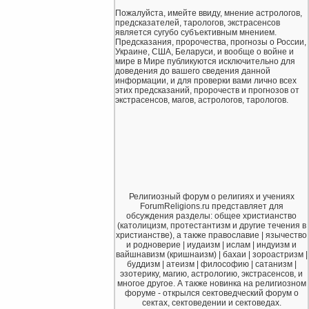
Пожалуйста, имейте ввиду, мнение астрологов,
предсказателей, тарологов, экстрасенсов
является сугубо субъективным мнением.
Предсказания, пророчества, прогнозы о России,
Украине, США, Беларуси, и вообще о войне и
мире в Мире публикуются исключительно для
доведения до вашего сведения данной
информации, и для проверки вами лично всех
этих предсказаний, пророчеств и прогнозов от
экстрасенсов, магов, астрологов, тарологов.
Религиозный форум о религиях и учениях
ForumReligions.ru представляет для
обсуждения разделы: общее христианство
(католицизм, протестантизм и другие течения в
христианстве), а также православие | язычество
и родноверие | иудаизм | ислам | индуизм и
вайшнавизм (кришнаизм) | бахаи | зороастризм |
буддизм | атеизм | философию | сатанизм |
эзотерику, магию, астрологию, экстрасенсов, и
многое другое. А также новинка на религиозном
форуме - открылся сектоведческий форум о
сектах, сектоведении и сектоведах.