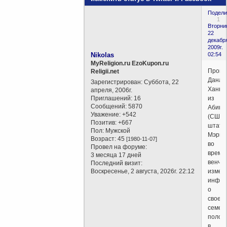
Подели
1
Вторни
22
декабр
2009г.
Nikolas
02:54
MyReligion.ru EzoKupon.ru
Прогр
Religii.net
Дана
Зарегистрирован
: Суббота, 22
Ханна
апреля, 2006г.
Приглашений:
16
из
Сообщений:
5870
Абинг
Уважение:
+542
(США,
Позитив:
+667
штат
Пол:
Мужской
Мэрил
Возраст:
45
[1980-11-07]
во
Провел на форуме:
время
3 месяца 17 дней
венча
Последний визит:
Воскресенье, 2 августа, 2026г. 22:12
измен
инфор
о
своем
семей
полож
в