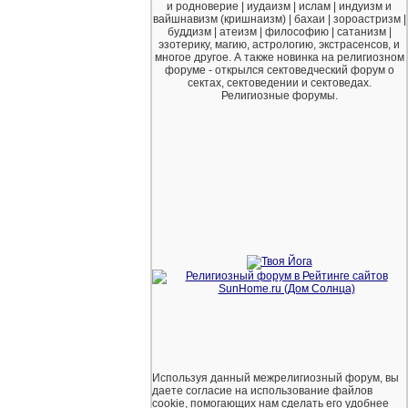
и родноверие | иудаизм | ислам | индуизм и
вайшнавизм (кришнаизм) | бахаи | зороастризм |
буддизм | атеизм | философию | сатанизм |
эзотерику, магию, астрологию, экстрасенсов, и
многое другое. А также новинка на религиозном
форуме - открылся сектоведческий форум о
сектах, сектоведении и сектоведах.
Религиозные форумы.
Используя данный межрелигиозный форум, вы
даете согласие на использование файлов
cookie, помогающих нам сделать его удобнее