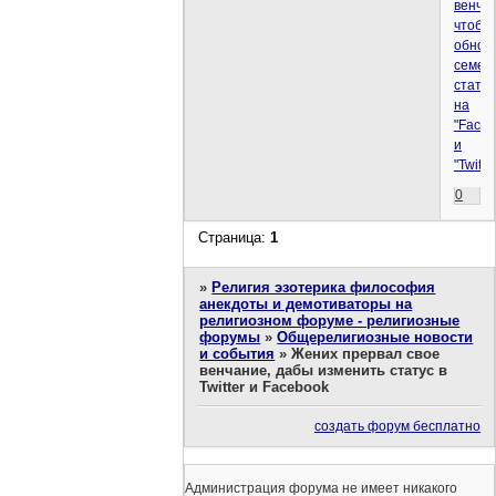
венчан
чтобы
обнов
семей
статус
на
"Faceb
и
"Twitte
0
Страница:
1
»
Религия эзотерика философия
анекдоты и демотиваторы на
религиозном форуме - религиозные
форумы
»
Общерелигиозные новости
и события
»
Жених прервал свое
венчание, дабы изменить статус в
Twitter и Facebook
создать форум бесплатно
Администрация форума не имеет никакого