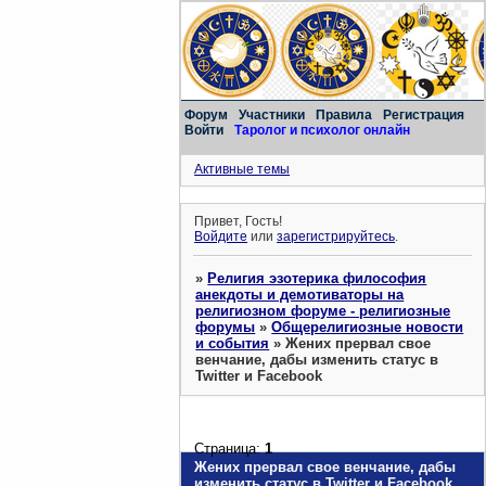
Форум
Участники
Правила
Регистрация
Войти
Таролог и психолог онлайн
Активные темы
Привет, Гость!
Войдите
или
зарегистрируйтесь
.
»
Религия эзотерика философия
анекдоты и демотиваторы на
религиозном форуме - религиозные
форумы
»
Общерелигиозные новости
и события
»
Жених прервал свое
венчание, дабы изменить статус в
Twitter и Facebook
Страница:
1
Жених прервал свое венчание, дабы
изменить статус в Twitter и Facebook