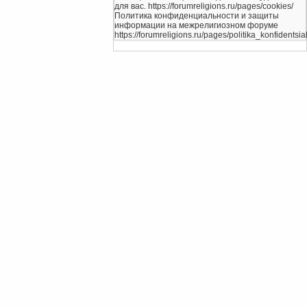
для вас. https://forumreligions.ru/pages/cookies/
Политика конфиденциальности и защиты
информации на межрелигиозном форуме
https://forumreligions.ru/pages/politika_konfidentsial