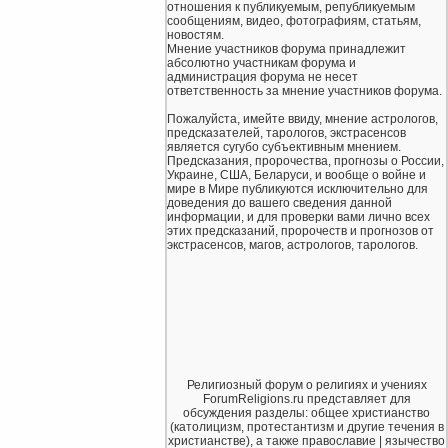
отношения к публикуемым, републикуемым
сообщениям, видео, фотографиям, статьям,
новостям.
Мнение участников форума принадлежит
абсолютно участникам форума и
администрация форума не несет
ответственность за мнение участников форума.
Пожалуйста, имейте ввиду, мнение астрологов,
предсказателей, тарологов, экстрасенсов
является сугубо субъективным мнением.
Предсказания, пророчества, прогнозы о России,
Украине, США, Беларуси, и вообще о войне и
мире в Мире публикуются исключительно для
доведения до вашего сведения данной
информации, и для проверки вами лично всех
этих предсказаний, пророчеств и прогнозов от
экстрасенсов, магов, астрологов, тарологов.
Религиозный форум о религиях и учениях
ForumReligions.ru представляет для
обсуждения разделы: общее христианство
(католицизм, протестантизм и другие течения в
христианстве), а также православие | язычество