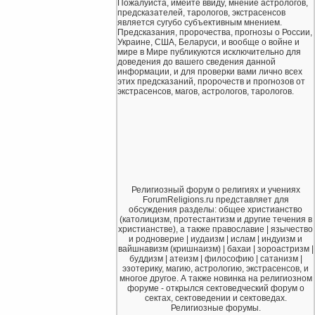
Пожалуйста, имейте ввиду, мнение астрологов,
предсказателей, тарологов, экстрасенсов
является сугубо субъективным мнением.
Предсказания, пророчества, прогнозы о России,
Украине, США, Беларуси, и вообще о войне и
мире в Мире публикуются исключительно для
доведения до вашего сведения данной
информации, и для проверки вами лично всех
этих предсказаний, пророчеств и прогнозов от
экстрасенсов, магов, астрологов, тарологов.
Религиозный форум о религиях и учениях
ForumReligions.ru представляет для
обсуждения разделы: общее христианство
(католицизм, протестантизм и другие течения в
христианстве), а также православие | язычество
и родноверие | иудаизм | ислам | индуизм и
вайшнавизм (кришнаизм) | бахаи | зороастризм |
буддизм | атеизм | философию | сатанизм |
эзотерику, магию, астрологию, экстрасенсов, и
многое другое. А также новинка на религиозном
форуме - открылся сектоведческий форум о
сектах, сектоведении и сектоведах.
Религиозные форумы.