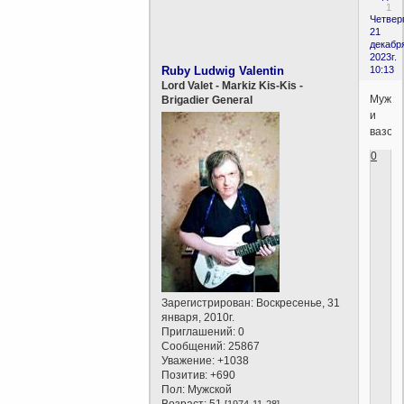
1
Четверг
21
декабр
2023г.
Ruby Ludwig Valentin
10:13
Lord Valet - Markiz Kis-Kis -
Мужчи
Brigadier General
и
вазон.
0
Зарегистрирован
: Воскресенье, 31
января, 2010г.
Приглашений:
0
Сообщений:
25867
Уважение:
+1038
Позитив:
+690
Пол:
Мужской
Возраст:
51
[1974-11-28]