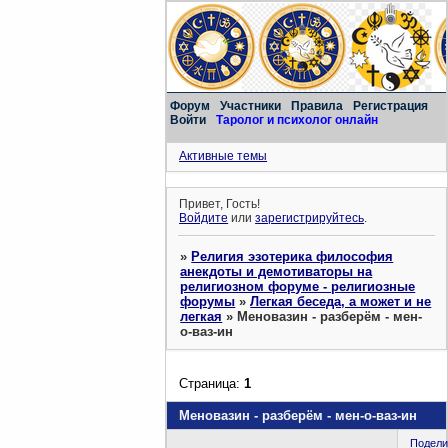
Форум
Участники
Правила
Регистрация
Войти
Таролог и психолог онлайн
Активные темы
Привет, Гость!
Войдите
или
зарегистрируйтесь
.
»
Религия эзотерика философия
анекдоты и демотиваторы на
религиозном форуме - религиозные
форумы
»
Легкая беседа, а может и не
легкая
»
Меновазин - разберём - мен-
о-ваз-ин
Страница:
1
Меновазин - разберём - мен-о-ваз-ин
Подели