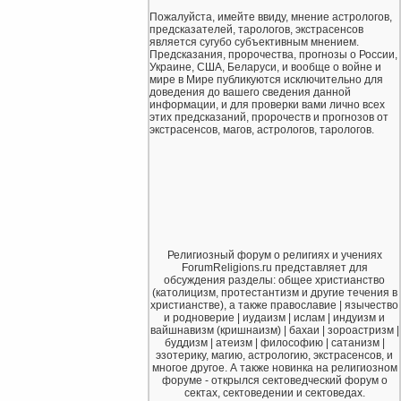
Пожалуйста, имейте ввиду, мнение астрологов,
предсказателей, тарологов, экстрасенсов
является сугубо субъективным мнением.
Предсказания, пророчества, прогнозы о России,
Украине, США, Беларуси, и вообще о войне и
мире в Мире публикуются исключительно для
доведения до вашего сведения данной
информации, и для проверки вами лично всех
этих предсказаний, пророчеств и прогнозов от
экстрасенсов, магов, астрологов, тарологов.
Религиозный форум о религиях и учениях
ForumReligions.ru представляет для
обсуждения разделы: общее христианство
(католицизм, протестантизм и другие течения в
христианстве), а также православие | язычество
и родноверие | иудаизм | ислам | индуизм и
вайшнавизм (кришнаизм) | бахаи | зороастризм |
буддизм | атеизм | философию | сатанизм |
эзотерику, магию, астрологию, экстрасенсов, и
многое другое. А также новинка на религиозном
форуме - открылся сектоведческий форум о
сектах, сектоведении и сектоведах.