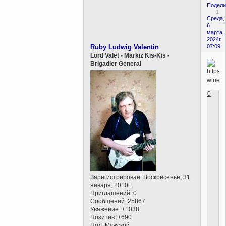
Подели
1
Среда,
6
марта,
2024г.
Ruby Ludwig Valentin
07:09
Lord Valet - Markiz Kis-Kis -
Brigadier General
0
Зарегистрирован
: Воскресенье, 31
января, 2010г.
Приглашений:
0
Сообщений:
25867
Уважение:
+1038
Позитив:
+690
Пол:
Мужской