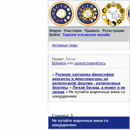
Форум
Участники
Правила
Регистрация
Войти
Таролог и психолог онлайн
Активные темы
Привет, Гость!
Войдите
или
зарегистрируйтесь
.
»
Религия эзотерика философия
анекдоты и демотиваторы на
религиозном форуме - религиозные
форумы
»
Легкая беседа, а может и не
легкая
»
Не путайте марочные вина со
шмурдяками
Страница:
1
Не путайте марочные вина со
шмурдяками