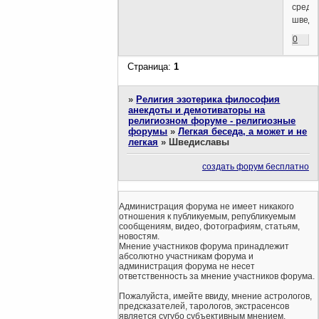
среди
шведи
0
Страница:
1
»
Религия эзотерика философия
анекдоты и демотиваторы на
религиозном форуме - религиозные
форумы
»
Легкая беседа, а может и не
легкая
»
Шведиславы
создать форум бесплатно
Администрация форума не имеет никакого
отношения к публикуемым, републикуемым
сообщениям, видео, фотографиям, статьям,
новостям.
Мнение участников форума принадлежит
абсолютно участникам форума и
администрация форума не несет
ответственность за мнение участников форума.
Пожалуйста, имейте ввиду, мнение астрологов,
предсказателей, тарологов, экстрасенсов
является сугубо субъективным мнением.