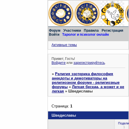
Форум
Участники
Правила
Регистрация
Войти
Таролог и психолог онлайн
Активные темы
Привет, Гость!
Войдите
или
зарегистрируйтесь
.
»
Религия эзотерика философия
анекдоты и демотиваторы на
религиозном форуме - религиозные
форумы
»
Легкая беседа, а может и не
легкая
»
Шведиславы
Страница:
1
Шведиславы
Подели
1