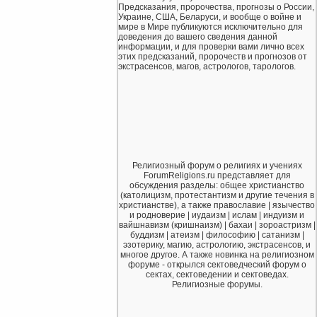
Предсказания, пророчества, прогнозы о России,
Украине, США, Беларуси, и вообще о войне и
мире в Мире публикуются исключительно для
доведения до вашего сведения данной
информации, и для проверки вами лично всех
этих предсказаний, пророчеств и прогнозов от
экстрасенсов, магов, астрологов, тарологов.
Религиозный форум о религиях и учениях
ForumReligions.ru представляет для
обсуждения разделы: общее христианство
(католицизм, протестантизм и другие течения в
христианстве), а также православие | язычество
и родноверие | иудаизм | ислам | индуизм и
вайшнавизм (кришнаизм) | бахаи | зороастризм |
буддизм | атеизм | философию | сатанизм |
эзотерику, магию, астрологию, экстрасенсов, и
многое другое. А также новинка на религиозном
форуме - открылся сектоведческий форум о
сектах, сектоведении и сектоведах.
Религиозные форумы.