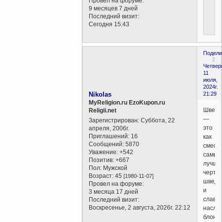
Провел на форуме:
9 месяцев 7 дней
Последний визит:
Сегодня 15:43
Подели
2
Четверг
11
июля,
2024г.
Nikolas
21:29
MyReligion.ru EzoKupon.ru
Шведи
Religii.net
—
Зарегистрирован
: Суббота, 22
это
апреля, 2006г.
Приглашений:
16
как
Сообщений:
5870
смесь
Уважение:
+542
самых
Позитив:
+667
лучши
Пол:
Мужской
черт
Возраст:
45
[1980-11-07]
шведс
Провел на форуме:
и
3 месяца 17 дней
славян
Последний визит:
Воскресенье, 2 августа, 2026г. 22:12
насле
блонд