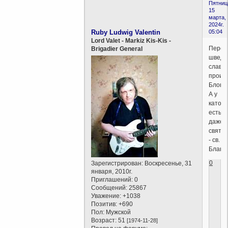
Пятниц
15
марта,
2024г.
Ruby Ludwig Valentin
05:04
Lord Valet - Markiz Kis-Kis -
Персо
Brigadier General
шведс
славян
проис
Блонд
А у
католи
есть
даже
свята
- св.
Бланд
0
Зарегистрирован
: Воскресенье, 31
января, 2010г.
Приглашений:
0
Сообщений:
25867
Уважение:
+1038
Позитив:
+690
Пол:
Мужской
Возраст:
51
[1974-11-28]