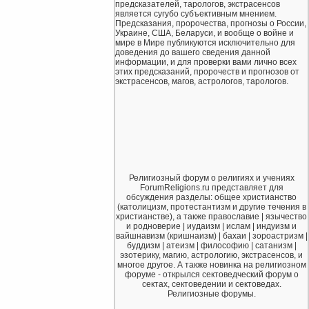
предсказателей, тарологов, экстрасенсов
является сугубо субъективным мнением.
Предсказания, пророчества, прогнозы о России,
Украине, США, Беларуси, и вообще о войне и
мире в Мире публикуются исключительно для
доведения до вашего сведения данной
информации, и для проверки вами лично всех
этих предсказаний, пророчеств и прогнозов от
экстрасенсов, магов, астрологов, тарологов.
Религиозный форум о религиях и учениях
ForumReligions.ru представляет для
обсуждения разделы: общее христианство
(католицизм, протестантизм и другие течения в
христианстве), а также православие | язычество
и родноверие | иудаизм | ислам | индуизм и
вайшнавизм (кришнаизм) | бахаи | зороастризм |
буддизм | атеизм | философию | сатанизм |
эзотерику, магию, астрологию, экстрасенсов, и
многое другое. А также новинка на религиозном
форуме - открылся сектоведческий форум о
сектах, сектоведении и сектоведах.
Религиозные форумы.