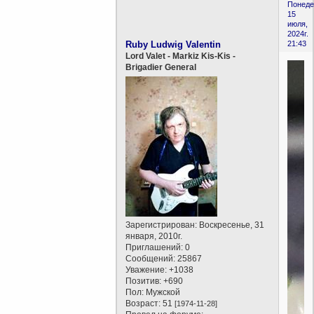
Понеде
15
июля,
2024г.
Ruby Ludwig Valentin
21:43
Lord Valet - Markiz Kis-Kis -
Brigadier General
Зарегистрирован
: Воскресенье, 31
января, 2010г.
Приглашений:
0
Сообщений:
25867
Уважение:
+1038
Позитив:
+690
Пол:
Мужской
Возраст:
51
[1974-11-28]