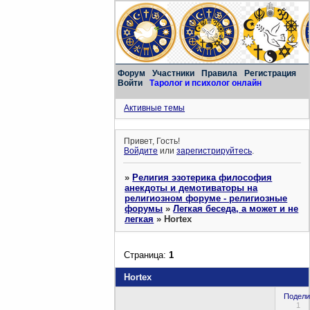
Форум
Участники
Правила
Регистрация
Войти
Таролог и психолог онлайн
Активные темы
Привет, Гость!
Войдите
или
зарегистрируйтесь
.
»
Религия эзотерика философия
анекдоты и демотиваторы на
религиозном форуме - религиозные
форумы
»
Легкая беседа, а может и не
легкая
»
Hortex
Страница:
1
Hortex
Подели
1