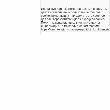
Используя данный межрелигиозный форум, вы
даете согласие на использование файлов
cookie, помогающих нам сделать его удобнее
для вас. https://forumreligions.ru/pages/cookies/
Политика конфиденциальности и защиты
информации на межрелигиозном форуме
https://forumreligions.ru/pages/politika_konfidentsial