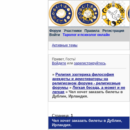
Форум
Участники
Правила
Регистрация
Войти
Таролог и психолог онлайн
Активные темы
Привет, Гость!
Войдите
или
зарегистрируйтесь
.
»
Религия эзотерика философия
анекдоты и демотиваторы на
религиозном форуме - религиозные
форумы
»
Легкая беседа, а может и не
легкая
»
Чел хочет заказать билеты в
Дублин, Ирландия.
Страница:
1
Чел хочет заказать билеты в Дублин,
Ирландия.