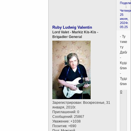
Подели
1
Четверг
25
июля,
2024г.
Ruby Ludwig Valentin
05:25
Lord Valet - Markiz Kis-Kis -
- Ту
Brigadier General
тикетс
ту
Дабли
-
Куда
блин?
-
Туда,
блин!
0
Зарегистрирован
: Воскресенье, 31
января, 2010г.
Приглашений:
0
Сообщений:
25867
Уважение:
+1038
Позитив:
+690
Пол:
Мужской