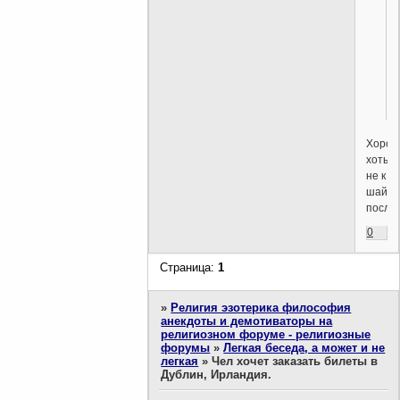
.
Хоро
хоть
не к
шайта
посла
0
Страница:
1
»
Религия эзотерика философия
анекдоты и демотиваторы на
религиозном форуме - религиозные
форумы
»
Легкая беседа, а может и не
легкая
»
Чел хочет заказать билеты в
Дублин, Ирландия.