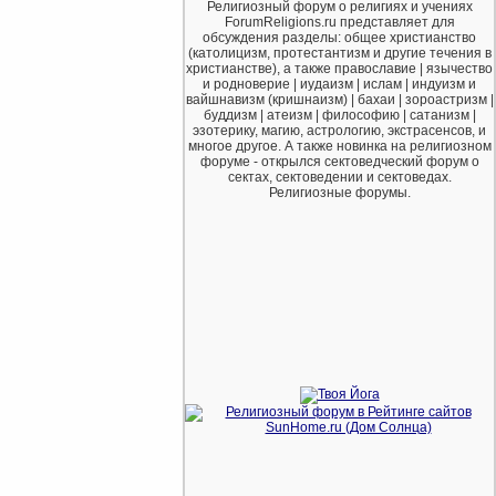
Религиозный форум о религиях и учениях
ForumReligions.ru представляет для
обсуждения разделы: общее христианство
(католицизм, протестантизм и другие течения в
христианстве), а также православие | язычество
и родноверие | иудаизм | ислам | индуизм и
вайшнавизм (кришнаизм) | бахаи | зороастризм |
буддизм | атеизм | философию | сатанизм |
эзотерику, магию, астрологию, экстрасенсов, и
многое другое. А также новинка на религиозном
форуме - открылся сектоведческий форум о
сектах, сектоведении и сектоведах.
Религиозные форумы.