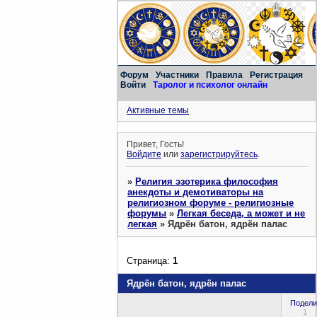
Форум
Участники
Правила
Регистрация
Войти
Таролог и психолог онлайн
Активные темы
Привет, Гость!
Войдите
или
зарегистрируйтесь
.
»
Религия эзотерика философия
анекдоты и демотиваторы на
религиозном форуме - религиозные
форумы
»
Легкая беседа, а может и не
легкая
»
Ядрён батон, ядрён палас
Страница:
1
Ядрён батон, ядрён палас
Подели
1