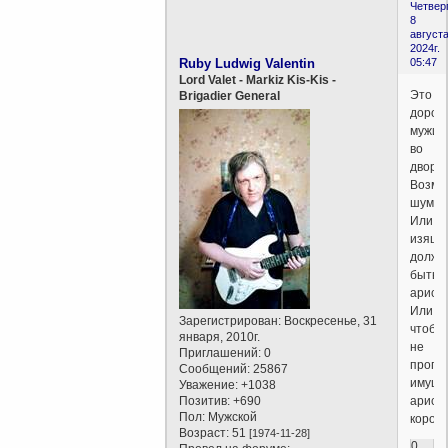
Четверг
8
августа
2024г.
Ruby Ludwig Valentin
05:47
Lord Valet - Markiz Kis-Kis -
Это
Brigadier General
дород
мужик
во
дворце
Возмо
шумер
Или
изящн
должн
быть
арист
Или,
Зарегистрирован
: Воскресенье, 31
чтобы
января, 2010г.
не
Приглашений:
0
пропи
Сообщений:
25867
имуще
Уважение:
+1038
Позитив:
+690
арист
Пол:
Мужской
корол
Возраст:
51
[1974-11-28]
0