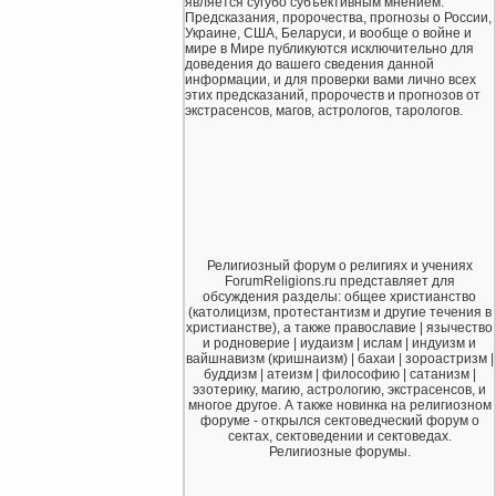
является сугубо субъективным мнением.
Предсказания, пророчества, прогнозы о России,
Украине, США, Беларуси, и вообще о войне и
мире в Мире публикуются исключительно для
доведения до вашего сведения данной
информации, и для проверки вами лично всех
этих предсказаний, пророчеств и прогнозов от
экстрасенсов, магов, астрологов, тарологов.
Религиозный форум о религиях и учениях
ForumReligions.ru представляет для
обсуждения разделы: общее христианство
(католицизм, протестантизм и другие течения в
христианстве), а также православие | язычество
и родноверие | иудаизм | ислам | индуизм и
вайшнавизм (кришнаизм) | бахаи | зороастризм |
буддизм | атеизм | философию | сатанизм |
эзотерику, магию, астрологию, экстрасенсов, и
многое другое. А также новинка на религиозном
форуме - открылся сектоведческий форум о
сектах, сектоведении и сектоведах.
Религиозные форумы.