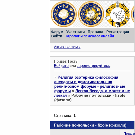
Форум
Участники
Правила
Регистрация
Войти
Таролог и психолог онлайн
Активные темы
Привет, Гость!
Войдите
или
зарегистрируйтесь
.
»
Религия эзотерика философия
анекдоты и демотиваторы на
религиозном форуме - религиозные
форумы
»
Легкая беседа, а может и не
легкая
»
Рабочие по-польски - fizole
(физоли)
Страница:
1
Рабочие по-польски - fizole (физоли)
Подели