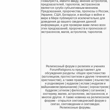
Пожалуйста, имейте ввиду, мнение астрологов,
предсказателей, тарологов, экстрасенсов
является сугубо субъективным мнением.
Предсказания, пророчества, прогнозы о России,
Украине, США, Беларуси, и вообще о войне и
мире в Мире публикуются исключительно для
доведения до вашего сведения данной
информации, и для проверки вами лично всех
этих предсказаний, пророчеств и прогнозов от
экстрасенсов, магов, астрологов, тарологов.
Религиозный форум о религиях и учениях
ForumReligions.ru представляет для
обсуждения разделы: общее христианство
(католицизм, протестантизм и другие течения в
христианстве), а также православие | язычество
и родноверие | иудаизм | ислам | индуизм и
вайшнавизм (кришнаизм) | бахаи | зороастризм |
буддизм | атеизм | философию | сатанизм |
эзотерику, магию, астрологию, экстрасенсов, и
многое другое. А также новинка на религиозном
форуме - открылся сектоведческий форум о
сектах, сектоведении и сектоведах.
Религиозные форумы.