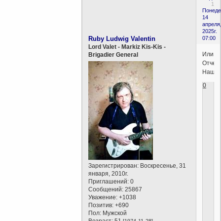
1
Понеде
14
апреля
2025г.
Ruby Ludwig Valentin
07:00
Lord Valet - Markiz Kis-Kis -
Или
Brigadier General
Отче
Наш?
0
Зарегистрирован
: Воскресенье, 31
января, 2010г.
Приглашений:
0
Сообщений:
25867
Уважение:
+1038
Позитив:
+690
Пол:
Мужской
Возраст:
51
[1974-11-28]