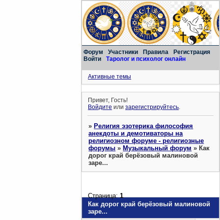
Форум
Участники
Правила
Регистрация
Войти
Таролог и психолог онлайн
Активные темы
Привет, Гость!
Войдите
или
зарегистрируйтесь
.
»
Религия эзотерика философия
анекдоты и демотиваторы на
религиозном форуме - религиозные
форумы
»
Музыкальный форум
»
Как
дорог край берёзовый малиновой
заре...
Страница:
1
Как дорог край берёзовый малиновой
заре...