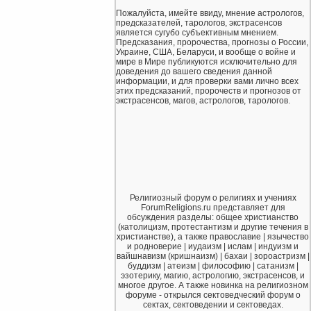
Пожалуйста, имейте ввиду, мнение астрологов,
предсказателей, тарологов, экстрасенсов
является сугубо субъективным мнением.
Предсказания, пророчества, прогнозы о России,
Украине, США, Беларуси, и вообще о войне и
мире в Мире публикуются исключительно для
доведения до вашего сведения данной
информации, и для проверки вами лично всех
этих предсказаний, пророчеств и прогнозов от
экстрасенсов, магов, астрологов, тарологов.
Религиозный форум о религиях и учениях
ForumReligions.ru представляет для
обсуждения разделы: общее христианство
(католицизм, протестантизм и другие течения в
христианстве), а также православие | язычество
и родноверие | иудаизм | ислам | индуизм и
вайшнавизм (кришнаизм) | бахаи | зороастризм |
буддизм | атеизм | философию | сатанизм |
эзотерику, магию, астрологию, экстрасенсов, и
многое другое. А также новинка на религиозном
форуме - открылся сектоведческий форум о
сектах, сектоведении и сектоведах.