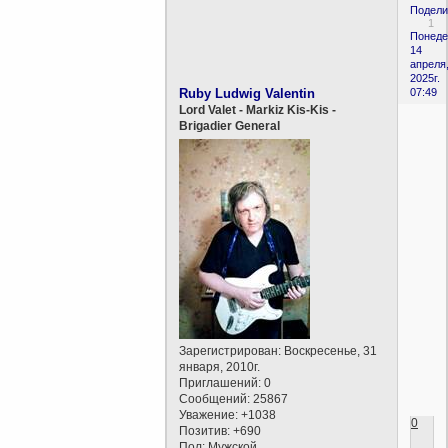
Подели
1
Понеде
14
апреля
2025г.
Ruby Ludwig Valentin
07:49
Lord Valet - Markiz Kis-Kis -
Brigadier General
Зарегистрирован
: Воскресенье, 31
января, 2010г.
Приглашений:
0
Сообщений:
25867
Уважение:
+1038
0
Позитив:
+690
Пол:
Мужской