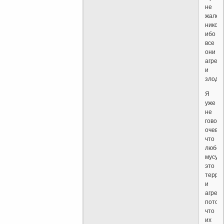
не
жалея
никого
ибо
все
они
агрес
и
злодеи
Я
уже
не
говор
очеви
что
любой
мусул
это
терро
и
агрес
потом
что
их