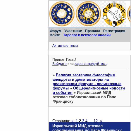
Форум
Участники
Правила
Регистрация
Войти
Таролог и психолог онлайн
Активные темы
Привет, Гость!
Войдите
или
зарегистрируйтесь
.
»
Религия эзотерика философия
анекдоты и демотиваторы на
религиозном форуме - религиозные
форумы
»
Общерелигиозные новости
и события
»
Израильский МИД
отозвал соболезнования по Папе
Франциску
Страница:
«
1
2
3
4
…
12
»
Израильский МИД отозвал
соболезнования по Папе Франциску