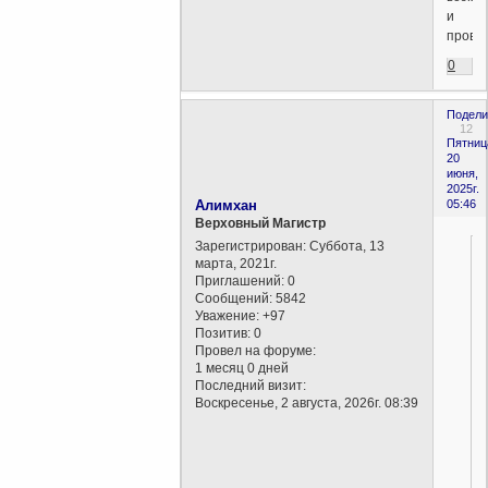
и
прово
0
Подели
12
Пятниц
20
июня,
2025г.
Алимхан
05:46
Верховный Магистр
Зарегистрирован
: Суббота, 13
марта, 2021г.
Приглашений:
0
Сообщений:
5842
Уважение:
+97
Позитив:
0
Провел на форуме:
1 месяц 0 дней
Последний визит:
Воскресенье, 2 августа, 2026г. 08:39