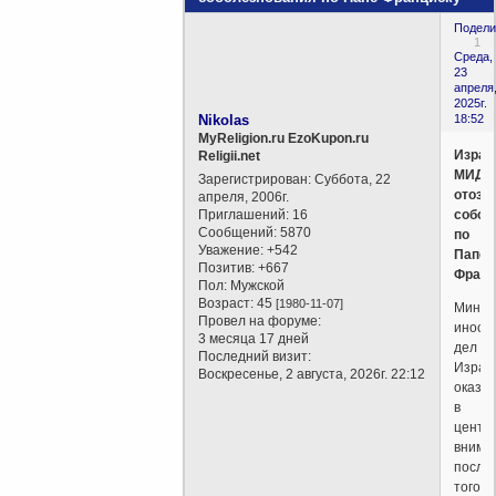
Подели
1
Среда,
23
апреля
2025г.
Nikolas
18:52
MyReligion.ru EzoKupon.ru
Израи
Religii.net
МИД
Зарегистрирован
: Суббота, 22
отозв
апреля, 2006г.
Приглашений:
16
собол
Сообщений:
5870
по
Уважение:
+542
Папе
Позитив:
+667
Франц
Пол:
Мужской
Возраст:
45
[1980-11-07]
Минис
Провел на форуме:
иност
3 месяца 17 дней
дел
Последний визит:
Израи
Воскресенье, 2 августа, 2026г. 22:12
оказа
в
центр
внима
после
того,