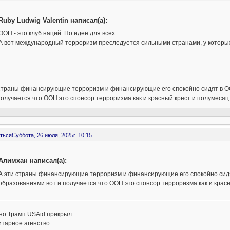
Ruby Ludwig Valentin написал(а):
ООН - это клуб наций. По идее для всех.
А вот международный терроризм преследуется сильными странами, у которых 
 страны финансирующие терроризм и финансирующие его спокойно сидят в О
получается что ООН это спонсор терроризма как и красный крест и полумесяц
ться
Суббота, 26 июля, 2025г. 10:15
Алимхан написал(а):
А эти страны финансирующие терроризм и финансирующие его спокойно сидя
образованиями вот и получается что ООН это спонсор терроризма как и красн
но Трамп USAid прикрыл.
тарное агенство.