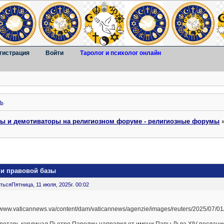
гистрация
Войти
Таролог и психолог онлайн
ь
.
ты и демотиваторы на религиозном форуме - религиозные форумы
 и правовой базы
ться
Пятница, 11 июля, 2025г. 00:02