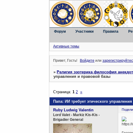
Форум
Участники
Правила
Ре
Активные темы
Привет, Гость!
Войдите
или
зарегистрируйтес
»
Религия эзотерика философия анекдо
управления и правовой базы
Страница:
1
2
»
Папа: ИИ требует этического управления
Ruby Ludwig Valentin
Подели
Lord Valet - Markiz Kis-Kis -
Brigadier General