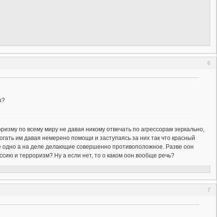
6
ы?
ризму по всему миру не давая никому отвечать по агрессорам зеркально,
огать им давая немерено помощи и заступаясь за них так что красный
ие одно а на деле делающие совершенно противоположное. Разве оон
ссию и терроризм? Ну а если нет, то о каком оон вообще речь?
7