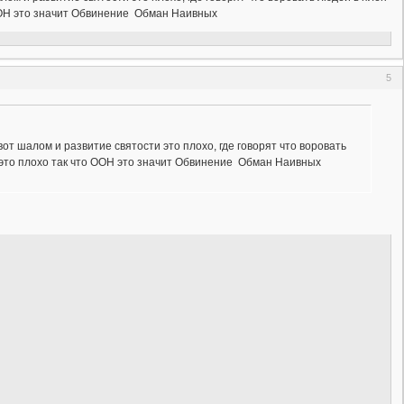
 ООН это значит Обвинение Обман Наивных
5
от шалом и развитие святости это плохо, где говорят что воровать
 это плохо так что ООН это значит Обвинение Обман Наивных