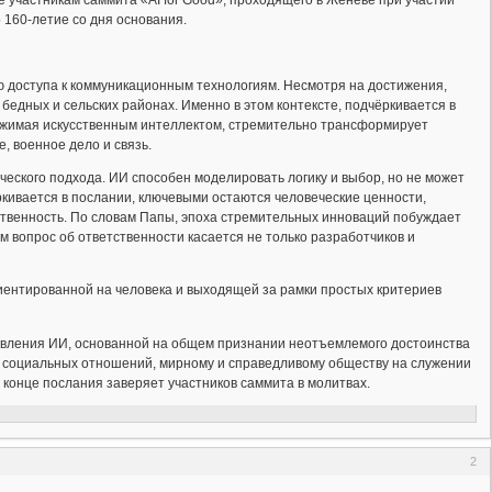
 участникам саммита «AI for Good», проходящего в Женеве при участии
 160-летие со дня основания.
ю доступа к коммуникационным технологиям. Несмотря на достижения,
бедных и сельских районах. Именно в этом контексте, подчёркивается в
вижимая искусственным интеллектом, стремительно трансформирует
, военное дело и связь.
ческого подхода. ИИ способен моделировать логику и выбор, но не может
кивается в послании, ключевыми остаются человеческие ценности,
етственность. По словам Папы, эпоха стремительных инноваций побуждает
ом вопрос об ответственности касается не только разработчиков и
иентированной на человека и выходящей за рамки простых критериев
равления ИИ, основанной на общем признании неотъемлемого достоинства
у социальных отношений, мирному и справедливому обществу на служении
 конце послания заверяет участников саммита в молитвах.
2