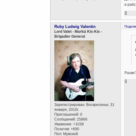
и рабс
0
Ruby Ludwig Valentin
Подели
Lord Valet - Markiz Kis-Kis -
Brigadier General
Разве
0
Зарегистрирован
: Воскресенье, 31
января, 2010г.
Приглашений:
0
Сообщений:
25866
Уважение:
+1038
Позитив:
+690
Пол:
Мужской