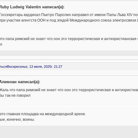
Ruby Ludwig Valentin написал(а):
Госсекретарь кардинал Пьетро Паролин направил от имени Папы Льва XIV по
при участии агентств ООН и под эгидой Международного союза электросвязи (
то папа римский не знает что оон это террористическая и антихристианская 
ил
ться
Воскресенье, 13 июля, 2025г. 21:27
Алимхан написал(а):
Жаль что папа римский не знает что оон это террористическая и антихристи
бы так не говорил
 это главная площадка на международной арене.
ые, конечно, воины.