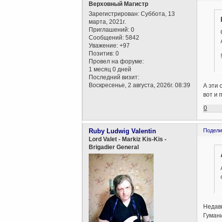
Верховный Магистр
Зарегистрирован
: Суббота, 13
марта, 2021г.
Приглашений:
0
Сообщений:
5842
Уважение:
+97
Позитив:
0
!
Провел на форуме:
1 месяц 0 дней
Последний визит:
Воскресенье, 2 августа, 2026г. 08:39
А эти
вот и 
0
Ruby Ludwig Valentin
Подели
Lord Valet - Markiz Kis-Kis -
Brigadier General
Недав
Гумани