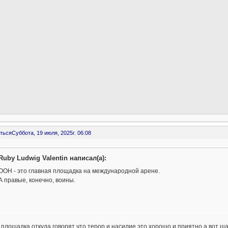
ться
Суббота, 19 июля, 2025г. 06:08
Ruby Ludwig Valentin написал(а):
ООН - это главная площадка на международной арене.
А правые, конечно, воины.
 площадка откуда говорят что терор и насилие это хорошо и приятно а вот ша