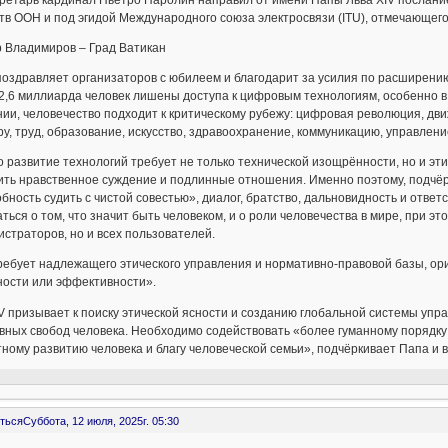
ретарь кардинал Пьетро Паролин направил от имени Папы Льва XIV послание
тв ООН и под эгидой Международного союза электросвязи (ITU), отмечающего
р Владимиров – Град Ватикан
оздравляет организаторов с юбилеем и благодарит за усилия по расширени
2,6 миллиарда человек лишены доступа к цифровым технологиям, особенно в 
нии, человечество подходит к критическому рубежу: цифровая революция, д
ру, труд, образование, искусство, здравоохранение, коммуникацию, управление
 развитие технологий требует не только технической изощрённости, но и эти
ть нравственное суждение и подлинные отношения. Именно поэтому, подчёр
бность судить с чистой совестью», диалог, братство, дальновидность и отв
ться о том, что значит быть человеком, и о роли человечества в мире, при эт
страторов, но и всех пользователей.
ребует надлежащего этического управления и нормативно-правовой базы, ор
ности или эффективности».
V призывает к поиску этической ясности и созданию глобальной системы уп
овных свобод человека. Необходимо содействовать «более гуманному порядк
ному развитию человека и благу человеческой семьи», подчёркивает Папа и в
ться
Суббота, 12 июля, 2025г. 05:30