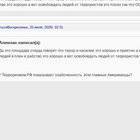
тво это хорошо а вот освобождать людей от террористов это плохо так что
ться
Воскресенье, 20 июля, 2025г. 02:31
Алимхан написал(а):
Да это площадка откуда говорят что терор и насилие это хорошо и приятно а в
людей в плен и рабство это хорошо а вот освобождать людей от террористов
? Терроризмом РФ показывает озабоченность. Или главные Американцы?