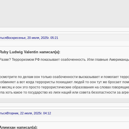
ться
Воскресенье, 20 июля, 2025г. 05:21
Ruby Ludwig Valentin написал(а):
Разве? Терроризмом РФ показывает озабоченность. Или главные Американц
осмотрите по делам оон только озабоченности высказывает и помогает терро
 обвиняет а вот когда террористы похищают людей то оон тут же бросает пом
и месяц и оон это просто террористические образования на словах говорящ
ла хоть какое то государство из лиги наций или совета безопастности за агре
ться
Вторник, 22 июля, 2025г. 04:12
Алимхан написал(а):