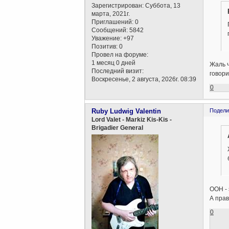
Зарегистрирован
: Суббота, 13
марта, 2021г.
Приглашений:
0
Сообщений:
5842
Уважение:
+97
Позитив:
0
Провел на форуме:
1 месяц 0 дней
Жаль ч
Последний визит:
говор
Воскресенье, 2 августа, 2026г. 08:39
0
Ruby Ludwig Valentin
Подели
Lord Valet - Markiz Kis-Kis -
Brigadier General
ООН -
А прав
0