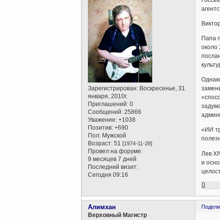
Госсек
агентс
Викто
Папа п
около 
посла
культу
Однако
Зарегистрирован
: Воскресенье, 31
замени
января, 2010г.
«спосо
Приглашений:
0
задума
Сообщений:
25866
админи
Уважение:
+1038
Позитив:
+690
«ИИ т
Пол:
Мужской
полез
Возраст:
51
[1974-11-28]
Провел на форуме:
Лев XI
9 месяцев 7 дней
и осн
Последний визит:
целост
Сегодня 09:16
0
Алимхан
Подели
Верховный Магистр