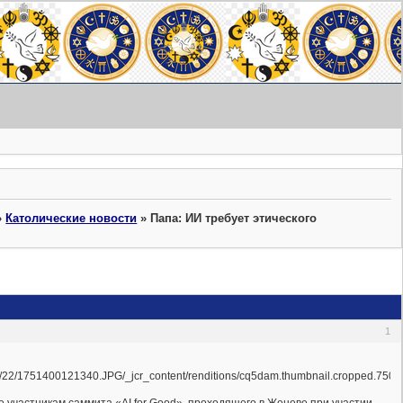
»
Католические новости
»
Папа: ИИ требует этического
1