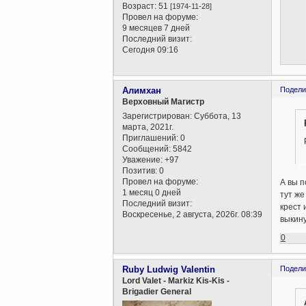
Возраст:
51
[1974-11-28]
Провел на форуме:
9 месяцев 7 дней
Последний визит:
Сегодня 09:16
Алимхан
Подели
Верховный Магистр
Зарегистрирован
: Суббота, 13
марта, 2021г.
Приглашений:
0
Сообщений:
5842
Уважение:
+97
Позитив:
0
Провел на форуме:
А вы п
1 месяц 0 дней
тут же
Последний визит:
крест 
Воскресенье, 2 августа, 2026г. 08:39
выкину
0
Ruby Ludwig Valentin
Подели
Lord Valet - Markiz Kis-Kis -
Brigadier General