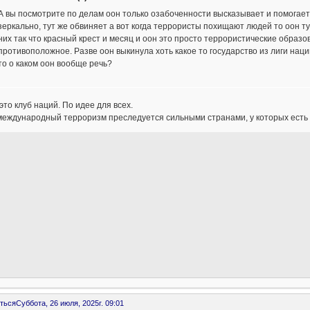
А вы посмотрите по делам оон только озабоченности высказывает и помогает
зеркально, тут же обвиняет а вот когда террористы похищают людей то оон т
них так что красный крест и месяц и оон это просто террористические обра
противоположное. Разве оон выкинула хоть какое то государство из лиги наци
то о каком оон вообще речь?
это клуб наций. По идее для всех.
международный терроризм преследуется сильными странами, у которых есть 
ться
Суббота, 26 июля, 2025г. 09:01