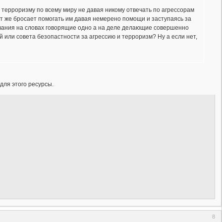
 терроризму по всему миру не давая никому отвечать по агрессорам
ут же бросает помогать им давая немерено помощи и заступаясь за
зования на словах говорящие одно а на деле делающие совершенно
й или совета безопастности за агрессию и терроризм? Ну а если нет,
для этого ресурсы.
8