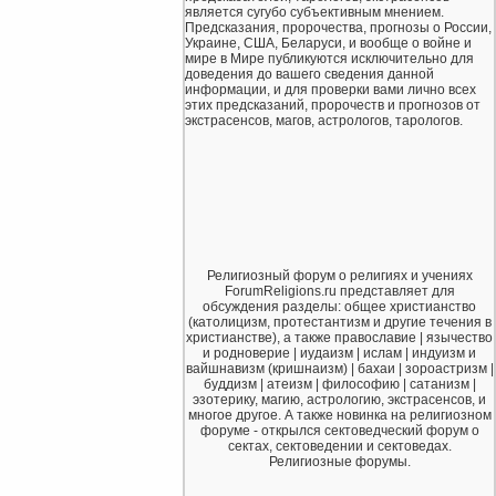
является сугубо субъективным мнением.
Предсказания, пророчества, прогнозы о России,
Украине, США, Беларуси, и вообще о войне и
мире в Мире публикуются исключительно для
доведения до вашего сведения данной
информации, и для проверки вами лично всех
этих предсказаний, пророчеств и прогнозов от
экстрасенсов, магов, астрологов, тарологов.
Религиозный форум о религиях и учениях
ForumReligions.ru представляет для
обсуждения разделы: общее христианство
(католицизм, протестантизм и другие течения в
христианстве), а также православие | язычество
и родноверие | иудаизм | ислам | индуизм и
вайшнавизм (кришнаизм) | бахаи | зороастризм |
буддизм | атеизм | философию | сатанизм |
эзотерику, магию, астрологию, экстрасенсов, и
многое другое. А также новинка на религиозном
форуме - открылся сектоведческий форум о
сектах, сектоведении и сектоведах.
Религиозные форумы.