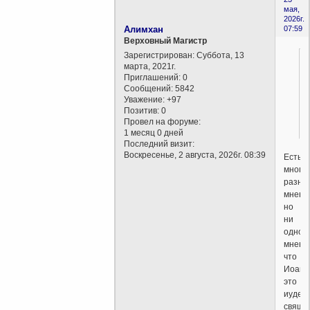
мая,
2026г.
Алимхан
07:59
Верховный Магистр
Зарегистрирован
: Суббота, 13
марта, 2021г.
Приглашений:
0
Сообщений:
5842
Уважение:
+97
Позитив:
0
Провел на форуме:
1 месяц 0 дней
Последний визит:
Воскресенье, 2 августа, 2026г. 08:39
Есть
много
разны
мнени
но
ни
одно
мнени
что
Иоанн
это
иудей
свяще