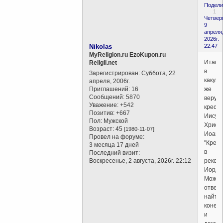
Подели
1
Четверг
9
апреля
2026г.
Nikolas
22:47
MyReligion.ru EzoKupon.ru
Итак,
Religii.net
в
Зарегистрирован
: Суббота, 22
какую
апреля, 2006г.
Приглашений:
16
же
Сообщений:
5870
веру
Уважение:
+542
крест
Позитив:
+667
Иисус
Пол:
Мужской
Христ
Возраст:
45
[1980-11-07]
Иоанн
Провел на форуме:
"Крест
3 месяца 17 дней
в
Последний визит:
Воскресенье, 2 августа, 2026г. 22:12
реке
Иорда
Можн
ответ
найти,
конечн
и