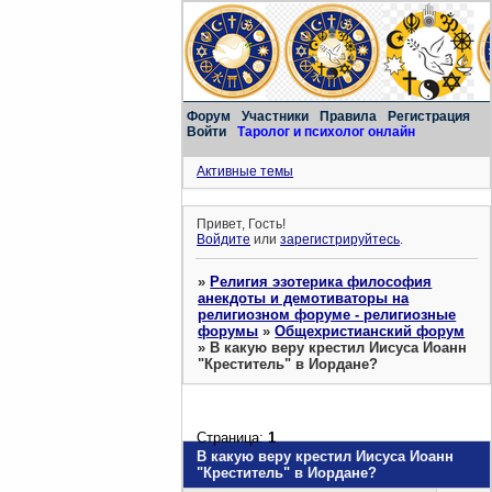
Форум
Участники
Правила
Регистрация
Войти
Таролог и психолог онлайн
Активные темы
Привет, Гость!
Войдите
или
зарегистрируйтесь
.
»
Религия эзотерика философия
анекдоты и демотиваторы на
религиозном форуме - религиозные
форумы
»
Общехристианский форум
»
В какую веру крестил Иисуса Иоанн
"Креститель" в Иордане?
Страница:
1
В какую веру крестил Иисуса Иоанн
"Креститель" в Иордане?