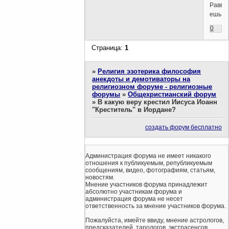
Равви!
ешь.
0
Страница:
1
»
Религия эзотерика философия
анекдоты и демотиваторы на
религиозном форуме - религиозные
форумы
»
Общехристианский форум
»
В какую веру крестил Иисуса Иоанн
"Креститель" в Иордане?
создать форум бесплатно
Администрация форума не имеет никакого
отношения к публикуемым, републикуемым
сообщениям, видео, фотографиям, статьям,
новостям.
Мнение участников форума принадлежит
абсолютно участникам форума и
администрация форума не несет
ответственность за мнение участников форума.
Пожалуйста, имейте ввиду, мнение астрологов,
предсказателей, тарологов, экстрасенсов