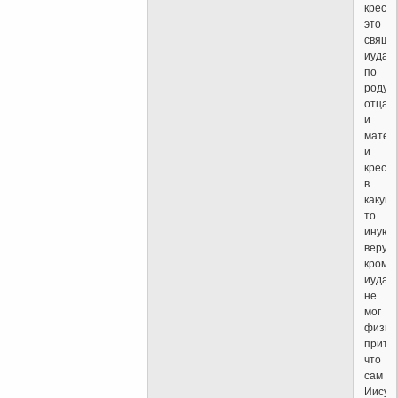
крест
это
свяще
иудаи
по
роду
отца
и
матер
и
крести
в
какую
то
иную
веру
кроме
иудаи
не
мог
физич
прито
что
сам
Иисус