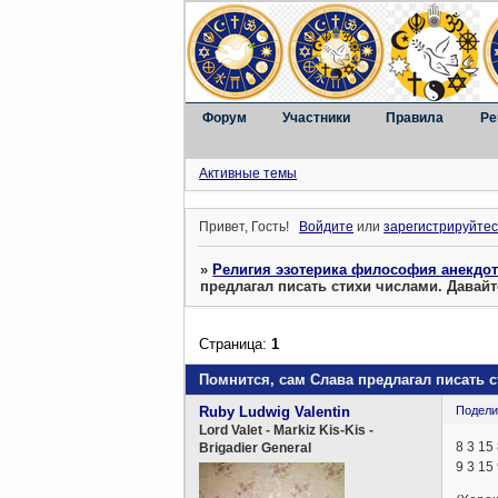
Форум
Участники
Правила
Ре
Активные темы
Привет, Гость!
Войдите
или
зарегистрируйтес
»
Религия эзотерика философия анекдо
предлагал писать стихи числами. Давай
Страница:
1
Помнится, сам Слава предлагал писать 
Ruby Ludwig Valentin
Подели
Lord Valet - Markiz Kis-Kis -
8 3 15 
Brigadier General
9 3 15 