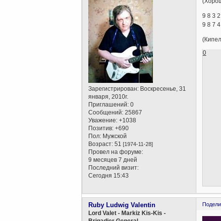
(Хорош
9 8 3 2
9 8 7 4
(Кипел
0
Зарегистрирован
: Воскресенье, 31
января, 2010г.
Приглашений:
0
Сообщений:
25867
Уважение:
+1038
Позитив:
+690
Пол:
Мужской
Возраст:
51
[1974-11-28]
Провел на форуме:
9 месяцев 7 дней
Последний визит:
Сегодня 15:43
Ruby Ludwig Valentin
Подели
Lord Valet - Markiz Kis-Kis -
Brigadier General