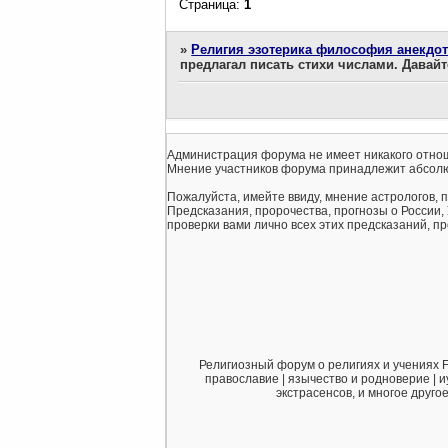
Страница:
1
»
Религия эзотерика философия анекдо
предлагал писать стихи числами. Давай
Администрация форума не имеет никакого отнош
Мнение участников форума принадлежит абсолю
Пожалуйста, имейте ввиду, мнение астрологов, 
Предсказания, пророчества, прогнозы о России,
проверки вами лично всех этих предсказаний, про
Религиозный форум о религиях и учениях F
православие | язычество и родноверие | и
экстрасенсов, и многое друго