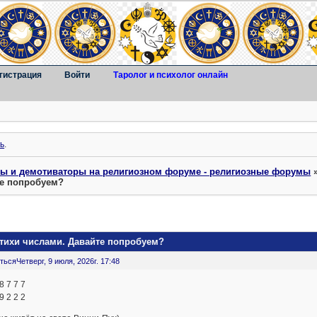
гистрация
Войти
Таролог и психолог онлайн
ь
.
ты и демотиваторы на религиозном форуме - религиозные форумы
те попробуем?
стихи числами. Давайте попробуем?
ться
Четверг, 9 июля, 2026г. 17:48
8 7 7 7
9 2 2 2