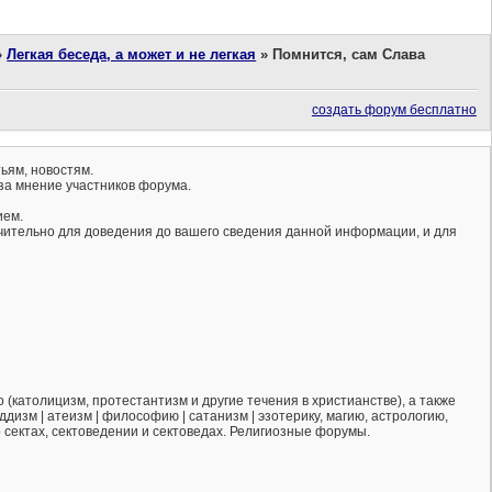
»
Легкая беседа, а может и не легкая
»
Помнится, сам Слава
создать форум бесплатно
ьям, новостям.
за мнение участников форума.
ием.
ючительно для доведения до вашего сведения данной информации, и для
(католицизм, протестантизм и другие течения в христианстве), а также
ддизм | атеизм | философию | сатанизм | эзотерику, магию, астрологию,
о сектах, сектоведении и сектоведах. Религиозные форумы.