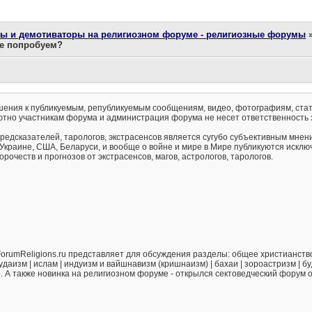
ты и демотиваторы на религиозном форуме - религиозные форумы
те попробуем?
ения к публикуемым, републикуемым сообщениям, видео, фотографиям, стат
тно участникам форума и администрация форума не несет ответственность 
предсказателей, тарологов, экстрасенсов является сугубо субъективным мнен
 Украине, США, Беларуси, и вообще о войне и мире в Мире публикуются искл
рочеств и прогнозов от экстрасенсов, магов, астрологов, тарологов.
orumReligions.ru представляет для обсуждения разделы: общее христианство 
удаизм | ислам | индуизм и вайшнавизм (кришнаизм) | бахаи | зороастризм | бу
е. А также новинка на религиозном форуме - открылся сектоведческий форум 