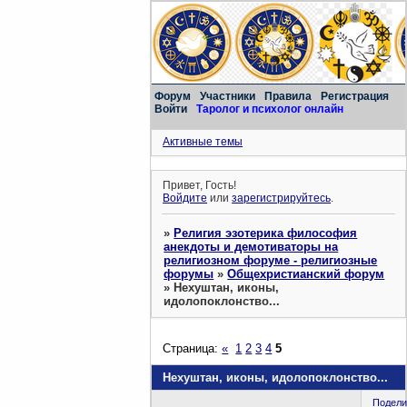
Форум
Участники
Правила
Регистрация
Войти
Таролог и психолог онлайн
Активные темы
Привет, Гость!
Войдите
или
зарегистрируйтесь
.
»
Религия эзотерика философия
анекдоты и демотиваторы на
религиозном форуме - религиозные
форумы
»
Общехристианский форум
»
Нехуштан, иконы,
идолопоклонство...
Страница:
«
1
2
3
4
5
Нехуштан, иконы, идолопоклонство...
Подели