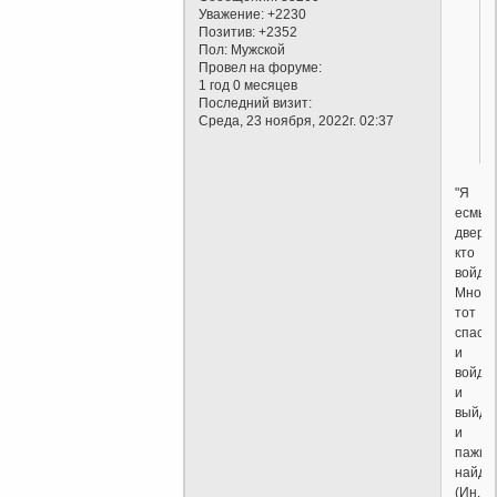
Уважение:
+2230
Позитив:
+2352
Пол:
Мужской
Провел на форуме:
1 год 0 месяцев
Последний визит:
Среда, 23 ноября, 2022г. 02:37
"Я
есмь
дверь:
кто
войде
Мною,
тот
спасет
и
войдет
и
выйдет
и
пажит
найдет
(Ин.