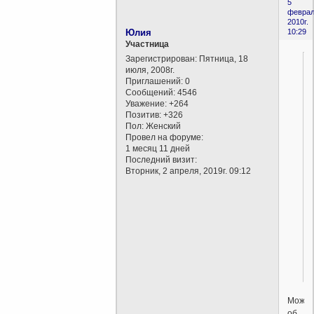
5
феврал
2010г.
Юлия
10:29
Участница
Зарегистрирован
: Пятница, 18
июля, 2008г.
Приглашений:
0
Сообщений:
4546
Уважение:
+264
Позитив:
+326
Пол:
Женский
Провел на форуме:
1 месяц 11 дней
Последний визит:
Вторник, 2 апреля, 2019г. 09:12
Может
об