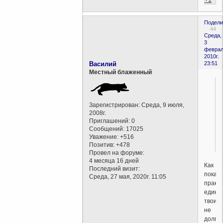
+1
Подели
44
Среда,
3
феврал
2010г.
Василий
23:51
Местный блаженный
Зарегистрирован
: Среда, 9 июля,
2008г.
Приглашений:
0
Сообщений:
17025
Уважение:
+516
Позитив:
+478
Провел на форуме:
4 месяца 16 дней
Как
Последний визит:
показ
Среда, 27 мая, 2020г. 11:05
практи
едино
твои
не
долго