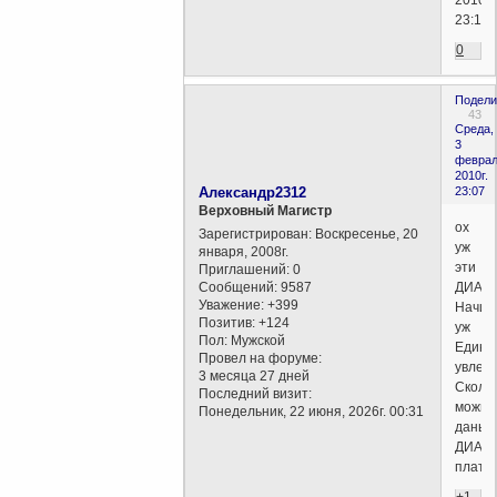
23:18)
0
Подели
43
Среда,
3
феврал
2010г.
Александр2312
23:07
Верховный Магистр
ох
Зарегистрирован
: Воскресенье, 20
уж
января, 2008г.
эти
Приглашений:
0
Сообщений:
9587
ДИАло
Уважение:
+399
Начин
Позитив:
+124
уж
Пол:
Мужской
Едино
Провел на форуме:
увлека
3 месяца 27 дней
Сколь
Последний визит:
можно
Понедельник, 22 июня, 2026г. 00:31
дань
ДИАво
плати