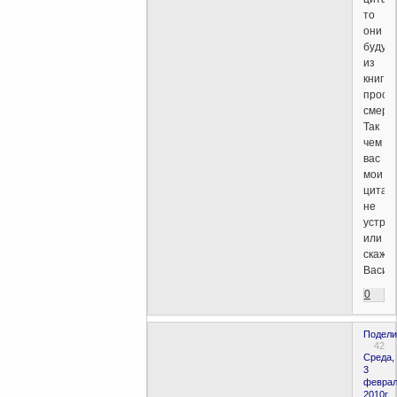
то
они
будут
из
книг
прост
смерт
Так
чем
вас
мои
цитат
не
устра
или
скаже
Васил
0
Подели
42
Среда,
3
феврал
2010г.