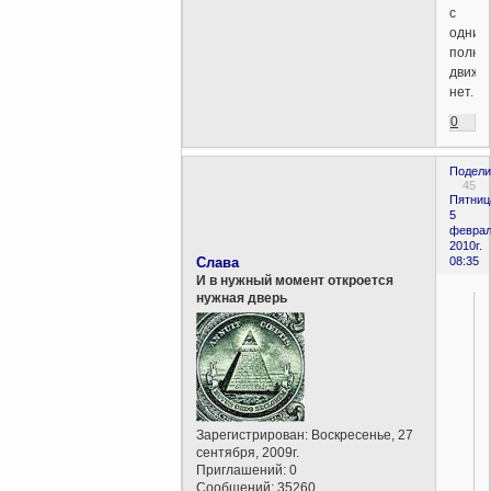
с
одним
полюс
движе
нет.
0
Подели
45
Пятниц
5
феврал
2010г.
Слава
08:35
И в нужный момент откроется
нужная дверь
Зарегистрирован
: Воскресенье, 27
сентября, 2009г.
Приглашений:
0
Сообщений:
35260