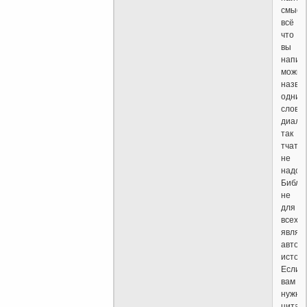
смысл
всё
что
вы
напис
можно
назва
одним
слово
диало
так
тчате
не
надо)
Библи
не
для
всех
являе
автор
источ
Если
вам
нужны
цитат