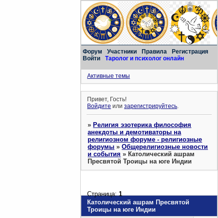
Форум
Участники
Правила
Регистрация
Войти
Таролог и психолог онлайн
Активные темы
Привет, Гость!
Войдите
или
зарегистрируйтесь
.
»
Религия эзотерика философия
анекдоты и демотиваторы на
религиозном форуме - религиозные
форумы
»
Общерелигиозные новости
и события
»
Католический ашрам
Пресвятой Троицы на юге Индии
Страница:
1
Католический ашрам Пресвятой
Троицы на юге Индии