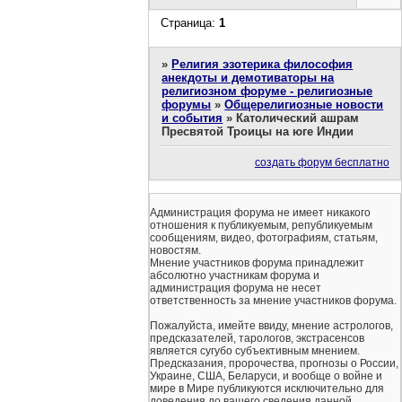
Страница:
1
»
Религия эзотерика философия
анекдоты и демотиваторы на
религиозном форуме - религиозные
форумы
»
Общерелигиозные новости
и события
»
Католический ашрам
Пресвятой Троицы на юге Индии
создать форум бесплатно
Администрация форума не имеет никакого
отношения к публикуемым, републикуемым
сообщениям, видео, фотографиям, статьям,
новостям.
Мнение участников форума принадлежит
абсолютно участникам форума и
администрация форума не несет
ответственность за мнение участников форума.
Пожалуйста, имейте ввиду, мнение астрологов,
предсказателей, тарологов, экстрасенсов
является сугубо субъективным мнением.
Предсказания, пророчества, прогнозы о России,
Украине, США, Беларуси, и вообще о войне и
мире в Мире публикуются исключительно для
доведения до вашего сведения данной