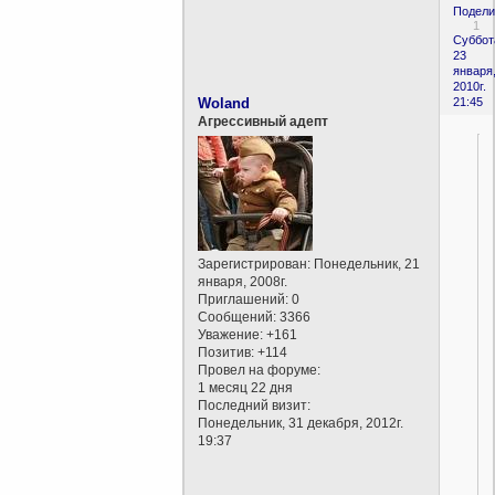
Подели
1
Суббот
23
января
2010г.
Woland
21:45
Агрессивный адепт
Зарегистрирован
: Понедельник, 21
января, 2008г.
Приглашений:
0
Сообщений:
3366
Уважение:
+161
Позитив:
+114
Провел на форуме:
1 месяц 22 дня
Последний визит:
Понедельник, 31 декабря, 2012г.
19:37