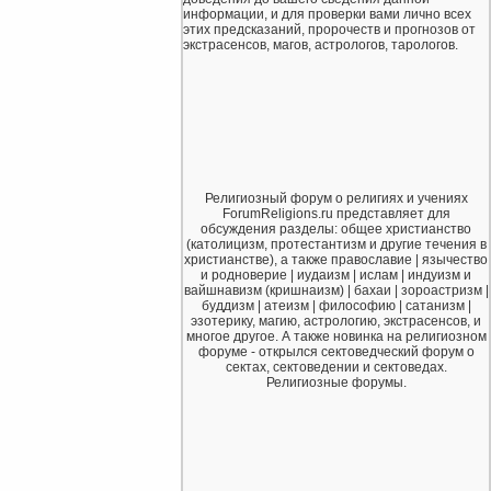
информации, и для проверки вами лично всех
этих предсказаний, пророчеств и прогнозов от
экстрасенсов, магов, астрологов, тарологов.
Религиозный форум о религиях и учениях
ForumReligions.ru представляет для
обсуждения разделы: общее христианство
(католицизм, протестантизм и другие течения в
христианстве), а также православие | язычество
и родноверие | иудаизм | ислам | индуизм и
вайшнавизм (кришнаизм) | бахаи | зороастризм |
буддизм | атеизм | философию | сатанизм |
эзотерику, магию, астрологию, экстрасенсов, и
многое другое. А также новинка на религиозном
форуме - открылся сектоведческий форум о
сектах, сектоведении и сектоведах.
Религиозные форумы.