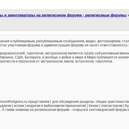
ты и демотиваторы на религиозном форуме - религиозные форумы
ения к публикуемым, републикуемым сообщениям, видео, фотографиям, стат
тно участникам форума и администрация форума не несет ответственность 
предсказателей, тарологов, экстрасенсов является сугубо субъективным мнен
 Украине, США, Беларуси, и вообще о войне и мире в Мире публикуются искл
рочеств и прогнозов от экстрасенсов, магов, астрологов, тарологов.
orumReligions.ru представляет для обсуждения разделы: общее христианство 
удаизм | ислам | индуизм и вайшнавизм (кришнаизм) | бахаи | зороастризм | бу
е. А также новинка на религиозном форуме - открылся сектоведческий форум 