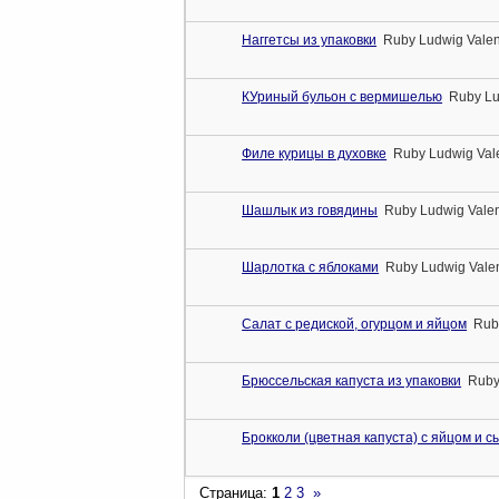
Наггетсы из упаковки
Ruby Ludwig Valen
КУриный бульон с вермишелью
Ruby Lu
Филе курицы в духовке
Ruby Ludwig Val
Шашлык из говядины
Ruby Ludwig Valen
Шарлотка с яблоками
Ruby Ludwig Valen
Салат с редиской, огурцом и яйцом
Rub
Брюссельская капуста из упаковки
Ruby
Брокколи (цветная капуста) с яйцом и 
Страница:
1
2
3
»