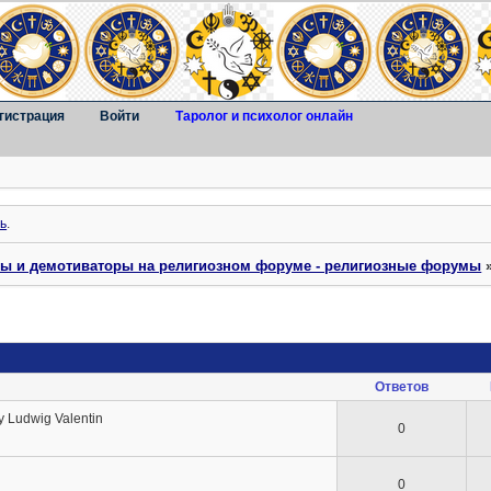
гистрация
Войти
Таролог и психолог онлайн
ь
.
ты и демотиваторы на религиозном форуме - религиозные форумы
Ответов
 Ludwig Valentin
0
0