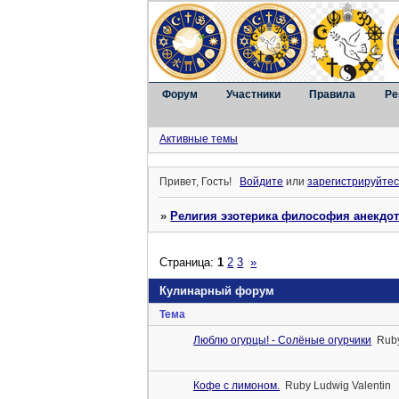
Форум
Участники
Правила
Ре
Активные темы
Привет, Гость!
Войдите
или
зарегистрируйтес
»
Религия эзотерика философия анекдо
Страница:
1
2
3
»
Кулинарный форум
Тема
Люблю огурцы! - Солёные огурчики
Ruby
Кофе с лимоном.
Ruby Ludwig Valentin