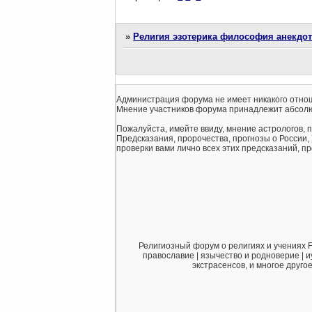
»
Религия эзотерика философия анекдо
Администрация форума не имеет никакого отнош
Мнение участников форума принадлежит абсолю
Пожалуйста, имейте ввиду, мнение астрологов, 
Предсказания, пророчества, прогнозы о России,
проверки вами лично всех этих предсказаний, про
Религиозный форум о религиях и учениях F
православие | язычество и родноверие | и
экстрасенсов, и многое друго