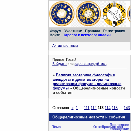
Форум
Участники
Правила
Регистрация
Войти
Таролог и психолог онлайн
Активные темы
Привет, Гость!
Войдите
или
зарегистрируйтесь
.
»
Религия эзотерика философия
анекдоты и демотиваторы на
религиозном форуме - религиозные
форумы
»
Общерелигиозные новости
и события
Страница:
«
1
…
111
112
113
114
115
…
143
Общерелигиозные новости и события
Последнее
Тема
Ответов
Просмотров
сообщение