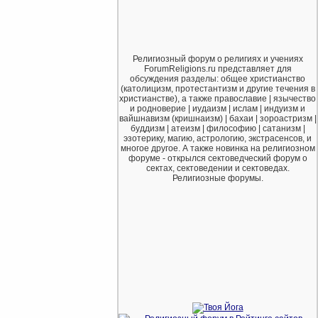
Религиозный форум о религиях и учениях
ForumReligions.ru представляет для
обсуждения разделы: общее христианство
(католицизм, протестантизм и другие течения в
христианстве), а также православие | язычество
и родноверие | иудаизм | ислам | индуизм и
вайшнавизм (кришнаизм) | бахаи | зороастризм |
буддизм | атеизм | философию | сатанизм |
эзотерику, магию, астрологию, экстрасенсов, и
многое другое. А также новинка на религиозном
форуме - открылся сектоведческий форум о
сектах, сектоведении и сектоведах.
Религиозные форумы.