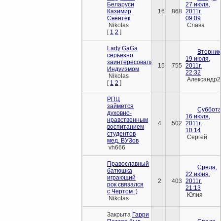
Беларуси
27 июля,
Казимир
16
868
2011г.
Свёнтек
09:09
Nikolas
Слава
[
1
2
]
Lady GaGa
Вторник
серьезно
19 июля,
заинтересовалась
15
755
2011г.
Индуизмом
22:32
Nikolas
Александр2
[
1
2
]
РПЦ
займется
Суббота
духовно-
16 июля,
нравственным
4
502
2011г.
воспитанием
10:14
студентов
Сергей
мед. ВУЗов
vh666
Православный
Среда,
батюшка
22 июня,
играющий
2
403
2011г.
рок связался
21:13
с Чертом :)
Юлия
Nikolas
Закрыта
Гарри