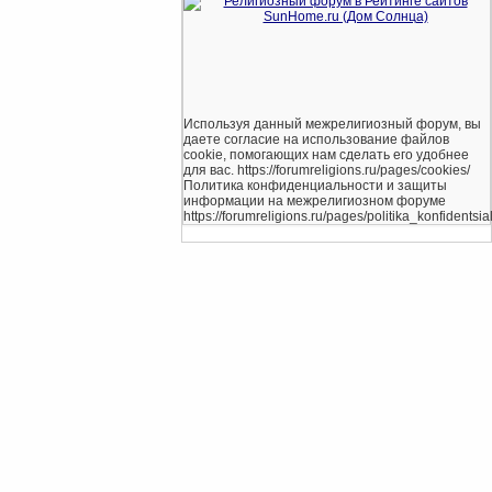
Используя данный межрелигиозный форум, вы
даете согласие на использование файлов
cookie, помогающих нам сделать его удобнее
для вас. https://forumreligions.ru/pages/cookies/
Политика конфиденциальности и защиты
информации на межрелигиозном форуме
https://forumreligions.ru/pages/politika_konfidentsial