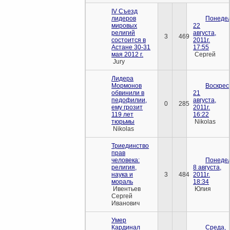
IV Съезд
лидеров
Понедел
мировых
22
религий
августа,
3
469
состоится в
2011г.
Астане 30-31
17:55
мая 2012 г.
Сергей
Jury
Лидера
Мормонов
Воскрес
обвинили в
21
педофилии,
августа,
0
285
ему грозит
2011г.
119 лет
16:22
тюрьмы
Nikolas
Nikolas
Триединство
прав
человека:
Понедел
религия,
8 августа,
наука и
3
484
2011г.
мораль
18:34
Ивентьев
Юлия
Сергей
Иванович
Умер
Кардинал
Среда,