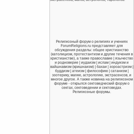
Религиозный форум о религиях и учениях
ForumReligions.ru представляет для
обсуждения разделы: общее христианство
(католицизм, протестантизм и другие течения в
христианстве), а также православие | язычество
и родноверие | иудаизм | ислам | индуизм и
вайшнавизм (кришнаизм) | бахаи | зороастризм |
буддизм | атеизм | философию | сатанизм |
эзотерику, магию, астрологию, экстрасенсов, и
многое другое. А также новинка на религиозном
форуме - открылся сектоведческий форум о
сектах, сектоведении и сектоведах.
Религиозные форумы.