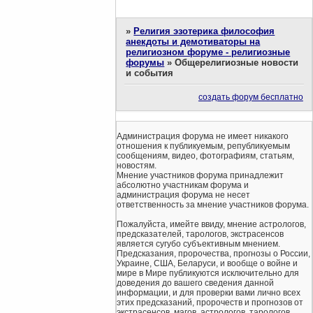
»
Религия эзотерика философия
анекдоты и демотиваторы на
религиозном форуме - религиозные
форумы
»
Общерелигиозные новости
и события
создать форум бесплатно
Администрация форума не имеет никакого
отношения к публикуемым, републикуемым
сообщениям, видео, фотографиям, статьям,
новостям.
Мнение участников форума принадлежит
абсолютно участникам форума и
администрация форума не несет
ответственность за мнение участников форума.
Пожалуйста, имейте ввиду, мнение астрологов,
предсказателей, тарологов, экстрасенсов
является сугубо субъективным мнением.
Предсказания, пророчества, прогнозы о России,
Украине, США, Беларуси, и вообще о войне и
мире в Мире публикуются исключительно для
доведения до вашего сведения данной
информации, и для проверки вами лично всех
этих предсказаний, пророчеств и прогнозов от
экстрасенсов, магов, астрологов, тарологов.