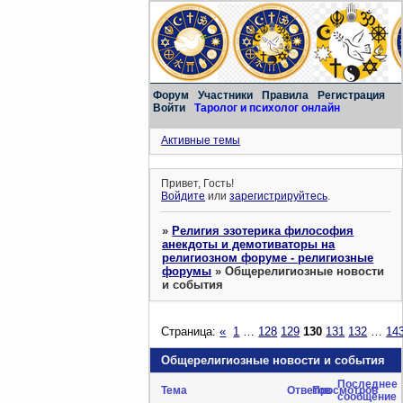
Форум
Участники
Правила
Регистрация
Войти
Таролог и психолог онлайн
Активные темы
Привет, Гость!
Войдите
или
зарегистрируйтесь
.
»
Религия эзотерика философия
анекдоты и демотиваторы на
религиозном форуме - религиозные
форумы
»
Общерелигиозные новости
и события
Страница:
«
1
…
128
129
130
131
132
…
14
Общерелигиозные новости и события
Последнее
Тема
Ответов
Просмотров
сообщение