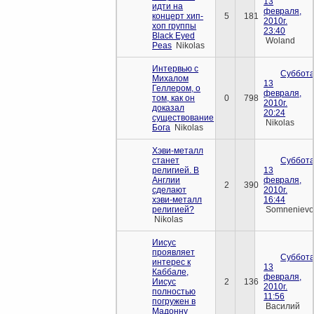
13
идти на
февраля,
концерт хип-
5
181
2010г.
хоп группы
23:40
Black Eyed
Woland
Peas
Nikolas
Интервью с
Суббота
Михалом
13
Геллером, о
февраля,
том, как он
0
798
2010г.
доказал
20:24
существование
Nikolas
Бога
Nikolas
Хэви-металл
станет
Суббота
религией. В
13
Англии
февраля,
2
390
сделают
2010г.
хэви-металл
16:44
религией?
Somneniev
Nikolas
Иисус
проявляет
Суббота
интерес к
13
Каббале,
февраля,
Иисус
2
136
2010г.
полностью
11:56
погружен в
Василий
Мадонну