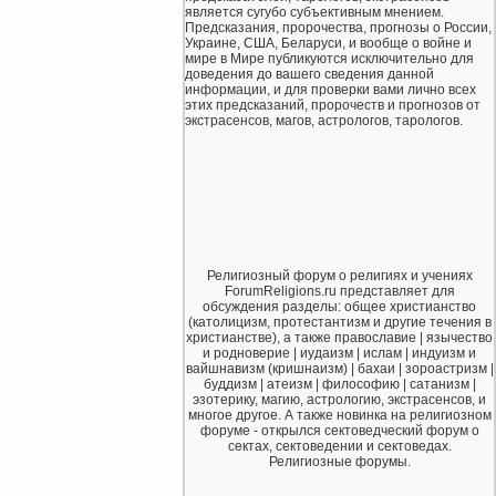
является сугубо субъективным мнением.
Предсказания, пророчества, прогнозы о России,
Украине, США, Беларуси, и вообще о войне и
мире в Мире публикуются исключительно для
доведения до вашего сведения данной
информации, и для проверки вами лично всех
этих предсказаний, пророчеств и прогнозов от
экстрасенсов, магов, астрологов, тарологов.
Религиозный форум о религиях и учениях
ForumReligions.ru представляет для
обсуждения разделы: общее христианство
(католицизм, протестантизм и другие течения в
христианстве), а также православие | язычество
и родноверие | иудаизм | ислам | индуизм и
вайшнавизм (кришнаизм) | бахаи | зороастризм |
буддизм | атеизм | философию | сатанизм |
эзотерику, магию, астрологию, экстрасенсов, и
многое другое. А также новинка на религиозном
форуме - открылся сектоведческий форум о
сектах, сектоведении и сектоведах.
Религиозные форумы.