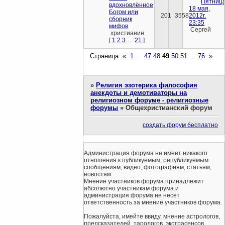
Пятница
вдохновлённое
18 мая,
Богом или
201
3558
2012г.
сборник
23:35
мифов
Сергей
христианин
[
1
2
3
…
21
]
Страница:
«
1
…
47
48
49
50
51
…
76
»
»
Религия эзотерика философия
анекдоты и демотиваторы на
религиозном форуме - религиозные
форумы
»
Общехристианский форум
создать форум бесплатно
Администрация форума не имеет никакого
отношения к публикуемым, републикуемым
сообщениям, видео, фотографиям, статьям,
новостям.
Мнение участников форума принадлежит
абсолютно участникам форума и
администрация форума не несет
ответственность за мнение участников форума.
Пожалуйста, имейте ввиду, мнение астрологов,
предсказателей, тарологов, экстрасенсов