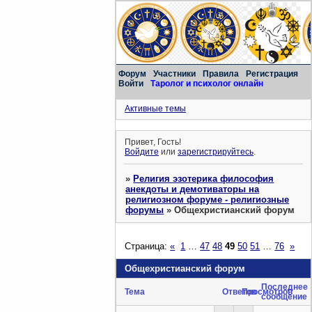
Форум
Участники
Правила
Регистрация
Войти
Таролог и психолог онлайн
Активные темы
Привет, Гость!
Войдите
или
зарегистрируйтесь
.
»
Религия эзотерика философия
анекдоты и демотиваторы на
религиозном форуме - религиозные
форумы
»
Общехристианский форум
Страница:
«
1
…
47
48
49
50
51
…
76
»
Общехристианский форум
Последнее
Тема
Ответов
Просмотров
сообщение