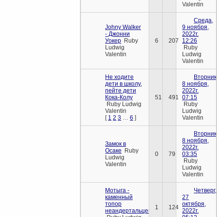
Valentin
Среда,
Johny Walker
9 ноября,
- Джонни
2022г.
Уокер
Ruby
6
207
12:26
Ludwig
Ruby
Valentin
Ludwig
Valentin
Не ходите
Вторник
дети в школу,
8 ноября,
пейте дети
2022г.
Кока-Колу
51
491
07:15
Ruby Ludwig
Ruby
Valentin
Ludwig
[
1
2
3
…
6
]
Valentin
Вторник
8 ноября,
Замок в
2022г.
Осаке
Ruby
0
79
03:35
Ludwig
Ruby
Valentin
Ludwig
Valentin
Мотыга -
Четверг,
каменный
27
топор
октября,
1
124
неандертальцев
2022г.