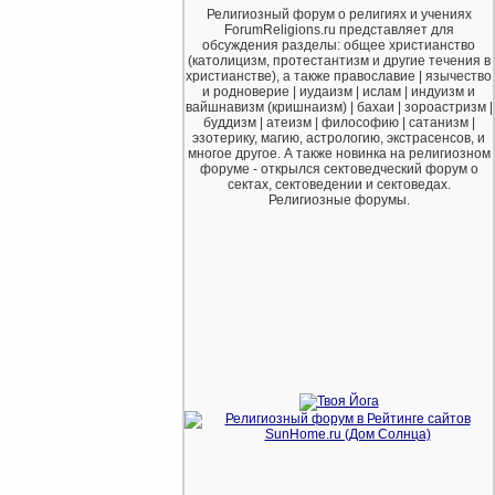
Религиозный форум о религиях и учениях
ForumReligions.ru представляет для
обсуждения разделы: общее христианство
(католицизм, протестантизм и другие течения в
христианстве), а также православие | язычество
и родноверие | иудаизм | ислам | индуизм и
вайшнавизм (кришнаизм) | бахаи | зороастризм |
буддизм | атеизм | философию | сатанизм |
эзотерику, магию, астрологию, экстрасенсов, и
многое другое. А также новинка на религиозном
форуме - открылся сектоведческий форум о
сектах, сектоведении и сектоведах.
Религиозные форумы.