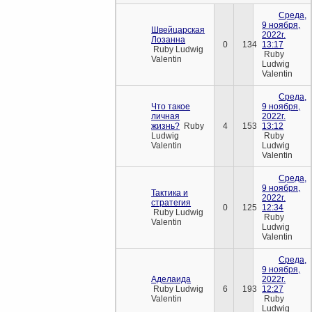
Среда,
9 ноября,
Швейцарская
2022г.
Лозанна
0
134
13:17
Ruby Ludwig
Ruby
Valentin
Ludwig
Valentin
Среда,
Что такое
9 ноября,
личная
2022г.
жизнь?
Ruby
4
153
13:12
Ludwig
Ruby
Valentin
Ludwig
Valentin
Среда,
9 ноября,
Тактика и
2022г.
стратегия
0
125
12:34
Ruby Ludwig
Ruby
Valentin
Ludwig
Valentin
Среда,
9 ноября,
Аделаида
2022г.
Ruby Ludwig
6
193
12:27
Valentin
Ruby
Ludwig