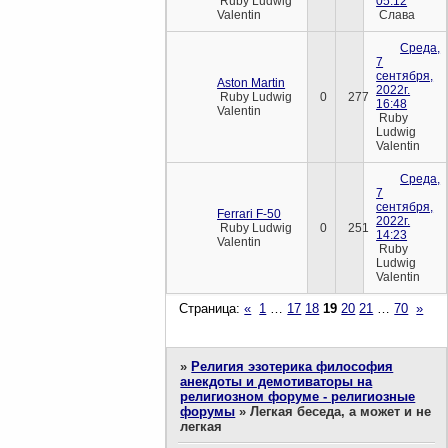
Ruby Ludwig
05:12
Valentin
Слава
Среда,
7
сентября,
Aston Martin
2022г.
Ruby Ludwig
0
277
16:48
Valentin
Ruby
Ludwig
Valentin
Среда,
7
сентября,
Ferrari F-50
2022г.
Ruby Ludwig
0
251
14:23
Valentin
Ruby
Ludwig
Valentin
Страница:
«
1
…
17
18
19
20
21
…
70
»
»
Религия эзотерика философия
анекдоты и демотиваторы на
религиозном форуме - религиозные
форумы
»
Легкая беседа, а может и не
легкая