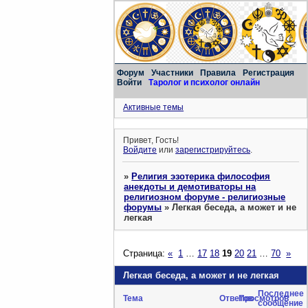
Форум
Участники
Правила
Регистрация
Войти
Таролог и психолог онлайн
Активные темы
Привет, Гость!
Войдите
или
зарегистрируйтесь
.
»
Религия эзотерика философия
анекдоты и демотиваторы на
религиозном форуме - религиозные
форумы
»
Легкая беседа, а может и не
легкая
Страница:
«
1
…
17
18
19
20
21
…
70
»
Легкая беседа, а может и не легкая
Последнее
Тема
Ответов
Просмотров
сообщение