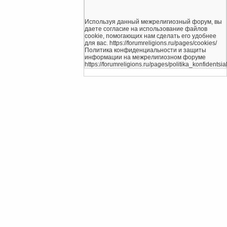
Используя данный межрелигиозный форум, вы
даете согласие на использование файлов
cookie, помогающих нам сделать его удобнее
для вас. https://forumreligions.ru/pages/cookies/
Политика конфиденциальности и защиты
информации на межрелигиозном форуме
https://forumreligions.ru/pages/politika_konfidentsial