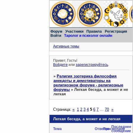
Форум
Участники
Правила
Регистрация
Войти
Таролог и психолог онлайн
Активные темы
Привет, Гость!
Войдите
или
зарегистрируйтесь
.
»
Религия эзотерика философия
анекдоты и демотиваторы на
религиозном форуме - религиозные
форумы
»
Легкая беседа, а может и не
легкая
Страница:
«
1
2
3
4
5
6
7
…
70
»
Легкая беседа, а может и не легкая
Последнее
Тема
Ответов
Просмотров
сообщение