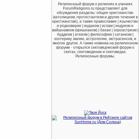
Религиозный форум о религиях и учениях
ForumReligions.ru представляет для
обсуждения разделы: общее христианство
(католицизм, протестантизм и другие течения в
христианстве), а также православие | язычество
и родноверие | иудаизм | ислам | индуизм и
вайшнавизм (кришнаизм) | бахаи | зороастризм |
буддизм | атеизм | философию | сатанизм |
эзотерику, магию, астрологию, экстрасенсов, и
многое другое. А также новинка на религиозном
форуме - открылся сектоведческий форум о
сектах, сектоведении и сектоведах.
Религиозные форумы.