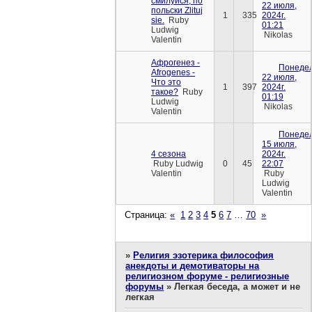
смилуйся, по
22 июля,
польски Zlituj
1
335
2024г.
sie.
Ruby
01:21
Ludwig
Nikolas
Valentin
Афрогенез -
Понедел
Afrogenes -
22 июля,
Что это
1
397
2024г.
такое?
Ruby
01:19
Ludwig
Nikolas
Valentin
Понедел
15 июля,
4 сезона
2024г.
Ruby Ludwig
0
45
22:07
Valentin
Ruby
Ludwig
Valentin
Страница:
«
1
2
3
4
5
6
7
…
70
»
»
Религия эзотерика философия
анекдоты и демотиваторы на
религиозном форуме - религиозные
форумы
»
Легкая беседа, а может и не
легкая