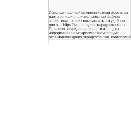
Используя данный межрелигиозный форум, вы
даете согласие на использование файлов
cookie, помогающих нам сделать его удобнее
для вас. https://forumreligions.ru/pages/cookies/
Политика конфиденциальности и защиты
информации на межрелигиозном форуме
https://forumreligions.ru/pages/politika_konfidentsial