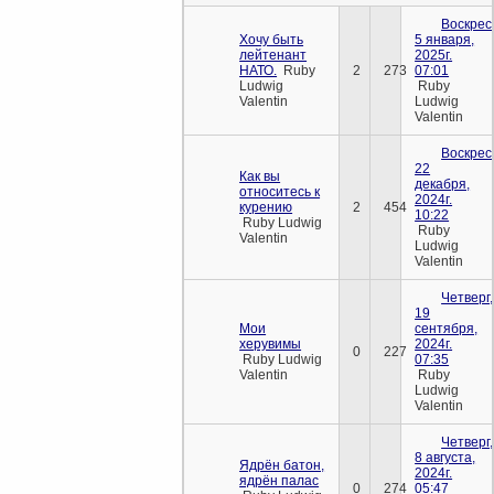
Воскрес
Хочу быть
5 января,
лейтенант
2025г.
НАТО.
Ruby
2
273
07:01
Ludwig
Ruby
Valentin
Ludwig
Valentin
Воскрес
22
Как вы
декабря,
относитесь к
2024г.
курению
2
454
10:22
Ruby Ludwig
Ruby
Valentin
Ludwig
Valentin
Четверг,
19
Мои
сентября,
херувимы
2024г.
0
227
Ruby Ludwig
07:35
Valentin
Ruby
Ludwig
Valentin
Четверг,
8 августа,
Ядрён батон,
2024г.
ядрён палас
0
274
05:47