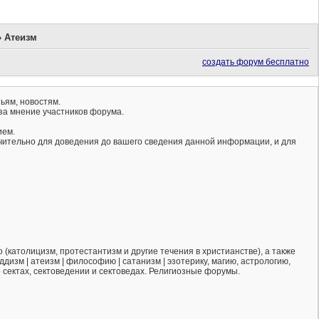
»
Атеизм
создать форум бесплатно
ьям, новостям.
за мнение участников форума.
ием.
ючительно для доведения до вашего сведения данной информации, и для
(католицизм, протестантизм и другие течения в христианстве), а также
ддизм | атеизм | философию | сатанизм | эзотерику, магию, астрологию,
о сектах, сектоведении и сектоведах. Религиозные форумы.