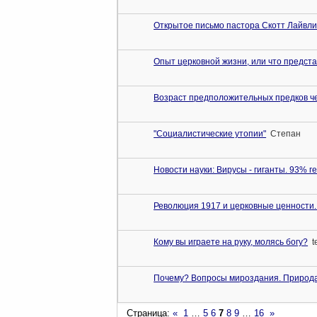
Открытое письмо пастора Скотт Лайвл
Опыт церковной жизни, или что предста
Возраст предположительных предков ч
"Социалистические утопии"
Степан
Новости науки: Вирусы - гиганты. 93% г
Революция 1917 и церковные ценности.
Кому вы играете на руку, молясь богу?
t
Почему? Вопросы мироздания. Природа
Страница:
«
1
…
5
6
7
8
9
…
16
»