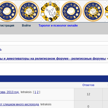
гистрация
Войти
Таролог и психолог онлайн
ь
.
ты и демотиваторы на религиозном форуме - религиозные форумы
Ответов
ква, 2013 год.
tetraksis
[
1
2
]
12
ют слишком много кислорода
tetraksis
0