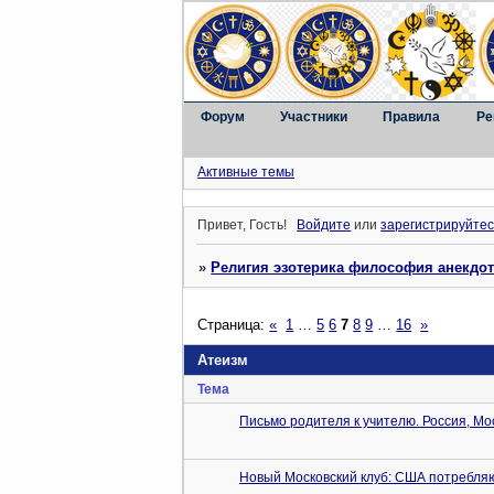
Форум
Участники
Правила
Ре
Активные темы
Привет, Гость!
Войдите
или
зарегистрируйтес
»
Религия эзотерика философия анекдо
Страница:
«
1
…
5
6
7
8
9
…
16
»
Атеизм
Тема
Письмо родителя к учителю. Россия, Мос
Новый Московский клуб: США потребля