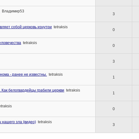
и
Владимир53
3
вляет собой церковь изнутри
tetraksis
0
еловечества
tetraksis
0
3
енома - ранее не известны.
tetraksis
1
. Как белогвардейцы грабили церкви
tetraksis
1
etraksis
0
 нашего зла (видео)
tetraksis
3