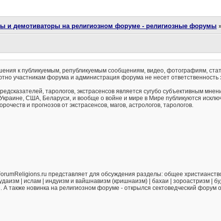
ты и демотиваторы на религиозном форуме - религиозные форумы
ения к публикуемым, републикуемым сообщениям, видео, фотографиям, стат
тно участникам форума и администрация форума не несет ответственность 
предсказателей, тарологов, экстрасенсов является сугубо субъективным мнен
 Украине, США, Беларуси, и вообще о войне и мире в Мире публикуются искл
рочеств и прогнозов от экстрасенсов, магов, астрологов, тарологов.
orumReligions.ru представляет для обсуждения разделы: общее христианство 
удаизм | ислам | индуизм и вайшнавизм (кришнаизм) | бахаи | зороастризм | бу
е. А также новинка на религиозном форуме - открылся сектоведческий форум 