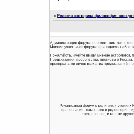
»
Религия эзотерика философия анекдо
Администрация форума не имеет никакого отнош
Мнение участников форума принадлежит абсолю
Пожалуйста, имейте ввиду, мнение астрологов, 
Предсказания, пророчества, прогнозы о России,
проверки вами лично всех этих предсказаний, про
Религиозный форум о религиях и учениях F
православие | язычество и родноверие | и
экстрасенсов, и многое друго