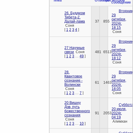
Тема
Ответов
Просмотров
сообщение
Вторник
26. Буддизм
29
Тибета-2.
октября,
Далай-лама
37
855
2024г.
Соня
18:15
[
1
2
3
4
]
Соня
Вторник
29
27 Научные
октября,
связи
Соня
481
6513
2024г.
[
1
2
3
…
49
]
18:12
Соня
28.
Вторник
Квантовое
29
сознание -
октября,
61
1463
Волински
2024г.
Соня
18:05
[
1
2
3
…
7
]
Соня
20 Вишну
Суббота
Дэв, путь
20 июля,
божественного
91
2053
2024г.
сознания
04:19
Соня
Алимхан
[
1
2
3
…
10
]