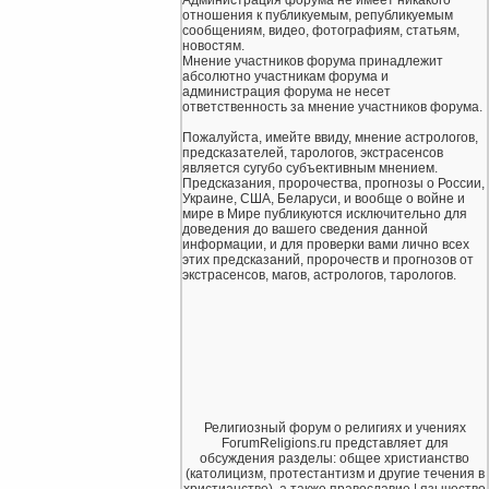
отношения к публикуемым, републикуемым
сообщениям, видео, фотографиям, статьям,
новостям.
Мнение участников форума принадлежит
абсолютно участникам форума и
администрация форума не несет
ответственность за мнение участников форума.
Пожалуйста, имейте ввиду, мнение астрологов,
предсказателей, тарологов, экстрасенсов
является сугубо субъективным мнением.
Предсказания, пророчества, прогнозы о России,
Украине, США, Беларуси, и вообще о войне и
мире в Мире публикуются исключительно для
доведения до вашего сведения данной
информации, и для проверки вами лично всех
этих предсказаний, пророчеств и прогнозов от
экстрасенсов, магов, астрологов, тарологов.
Религиозный форум о религиях и учениях
ForumReligions.ru представляет для
обсуждения разделы: общее христианство
(католицизм, протестантизм и другие течения в
христианстве), а также православие | язычество