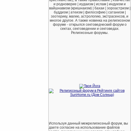
и родноверие | иудаизм | ислам | индуизм и
вайшнавизм (кришнаизм) | бахаи | зороастризм |
буддизм | атеизм | философию | сатанизм |
эзотерику, магию, астрологию, экстрасенсов, и
многое другое. А также новинка на религиозном
форуме - открылся сектоведческий форум о
сектах, сектоведении и сектоведах.
Религиозные форумы.
Используя данный межрелигиозный форум, вы
даете согласие на использование файлов