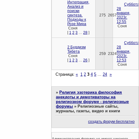
Интеграция,
Суббота
Анализ и
28
поиски
января,
синтеза.
275
2657
2023г.
Подходы к
12:55
Розе Мира
Соня
Соня
[
1
2
3
…
28
]
Суббота
2 Буддизм
28
Тибета
января,
259
2324
Соня
2023г.
[
1
2
3
…
26
]
12:53
Соня
Страница:
«
1
2
3
4
5
…
24
»
»
Религия эзотерика философия
анекдоты и демотиваторы на
религиозном форуме - религиозные
форумы
»
Религиозные сайты,
журналы, газеты, видео и книги
создать форум бесплатно
Администрация форума не имеет никакого