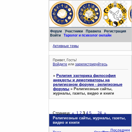
Форум
Участники
Правила
Регистрация
Войти
Таролог и психолог онлайн
Активные темы
Привет, Гость!
Войдите
или
зарегистрируйтесь
.
»
Религия эзотерика философия
анекдоты и демотиваторы на
религиозном форуме - религиозные
форумы
»
Религиозные сайты,
журналы, газеты, видео и книги
Страница:
«
1
2
3
4
5
…
24
»
Религиозные сайты, журналы, газеты,
видео и книги
Последнее