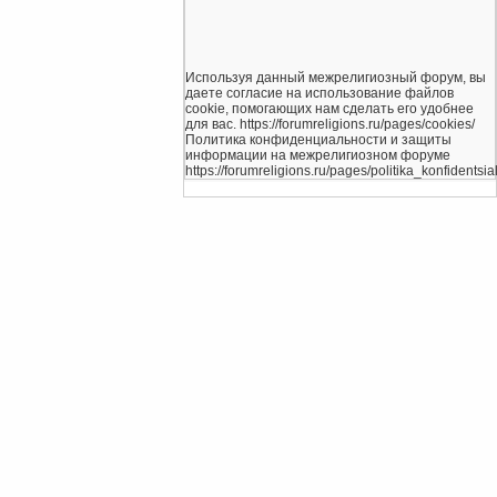
Используя данный межрелигиозный форум, вы
даете согласие на использование файлов
cookie, помогающих нам сделать его удобнее
для вас. https://forumreligions.ru/pages/cookies/
Политика конфиденциальности и защиты
информации на межрелигиозном форуме
https://forumreligions.ru/pages/politika_konfidentsial