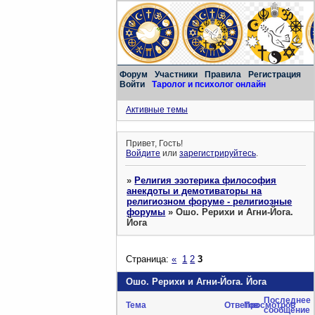
Форум
Участники
Правила
Регистрация
Войти
Таролог и психолог онлайн
Активные темы
Привет, Гость!
Войдите
или
зарегистрируйтесь
.
»
Религия эзотерика философия
анекдоты и демотиваторы на
религиозном форуме - религиозные
форумы
»
Ошо. Рерихи и Агни-Йога.
Йога
Страница:
«
1
2
3
Ошо. Рерихи и Агни-Йога. Йога
Последнее
Тема
Ответов
Просмотров
сообщение