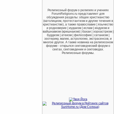
Религиозный форум о религиях и учениях
ForumReligions.ru представляет для
обсуждения разделы: общее христианство
(католицизм, протестантизм и другие течения в
христианстве), а также православие | язычество
и родноверие | иудаизм | ислам | индуизм и
вайшнавизм (кришнаизм) | бахаи | зороастризм |
буддизм | атеизм | философию | сатанизм |
эзотерику, магию, астрологию, экстрасенсов, и
многое другое. А также новинка на религиозном
форуме - открылся сектоведческий форум о
сектах, сектоведении и сектоведах.
Религиозные форумы.