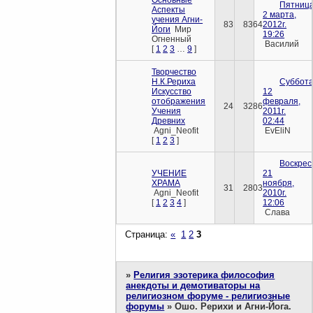
Пятница
Аспекты
2 марта,
учения Агни-
83
8364
2012г.
Йоги
Мир
19:26
Огненный
Василий
[
1
2
3
…
9
]
Творчество
Н.К.Рериха
Суббота
Искусство
12
отображения
февраля,
24
3286
Учения
2011г.
Древних
02:44
Agni_Neofit
EvEliN
[
1
2
3
]
Воскрес
УЧЕНИЕ
21
ХРАМА
ноября,
31
2803
Agni_Neofit
2010г.
[
1
2
3
4
]
12:06
Слава
Страница:
«
1
2
3
»
Религия эзотерика философия
анекдоты и демотиваторы на
религиозном форуме - религиозные
форумы
»
Ошо. Рерихи и Агни-Йога.