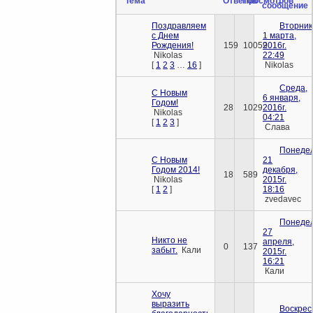
Тема
Ответов
Просмотров
сообщение
Поздравляем
Вторник
с Днем
1 марта,
Рождения!
159
10059
2016г.
Nikolas
22:49
[
1
2
3
…
16
]
Nikolas
Среда,
С Новым
6 января,
Годом!
28
1029
2016г.
Nikolas
04:21
[
1
2
3
]
Слава
Понедел
С Новым
21
Годом 2014!
декабря,
18
589
Nikolas
2015г.
[
1
2
]
18:16
zvedavec
Понедел
27
Никто не
апреля,
0
137
забыт.
Кали
2015г.
16:21
Кали
Хочу
выразить
Воскрес