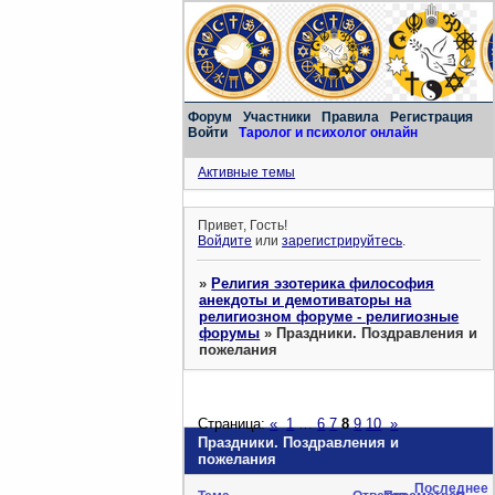
Форум
Участники
Правила
Регистрация
Войти
Таролог и психолог онлайн
Активные темы
Привет, Гость!
Войдите
или
зарегистрируйтесь
.
»
Религия эзотерика философия
анекдоты и демотиваторы на
религиозном форуме - религиозные
форумы
»
Праздники. Поздравления и
пожелания
Страница:
«
1
…
6
7
8
9
10
»
Праздники. Поздравления и
пожелания
Последнее