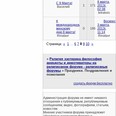
8 марта,
С 8 Марта!
1
171
2013г.
Василий
02:38
tetraksis
К
Воскрес
международному
3 марта,
женскому
0
186
2013г.
дню 8 марта!
11:14
Rinatavr
Rinatavr
Страница:
«
1
…
6
7
8
9
10
»
»
Религия эзотерика философия
анекдоты и демотиваторы на
религиозном форуме - религиозные
форумы
»
Праздники. Поздравления и
пожелания
создать форум бесплатно
Администрация форума не имеет никакого
отношения к публикуемым, републикуемым
сообщениям, видео, фотографиям, статьям,
новостям.
Мнение участников форума принадлежит
абсолютно участникам форума и