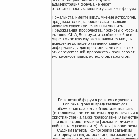
администрация форума не несет
ответственность за мнение участников форума.
Пожалуйста, имейте ввиду, мнение астрологов,
предсказателей, тарологов, экстрасенсов
является сугубо субъективным мнением.
Предсказания, пророчества, прогнозы о России,
Украине, США, Беларуси, и вообще о войне и
мире в Мире публикуются исключительно для
доведения до вашего сведения данной
информации, и для проверки вами лично всех
этих предсказаний, пророчеств и прогнозов от
экстрасенсов, магов, астрологов, тарологов.
Религиозный форум о религиях и учениях
ForumReligions.ru представляет для
обсуждения разделы: общее христианство
(католицизм, протестантизм и другие течения в
христианстве), а также православие | язычество
и родноверие | иудаизм | ислам | индуизм и
вайшнавизм (кришнаизм) | бахаи | зороастризм |
буддизм | атеизм | философию | сатанизм |
эзотерику, магию, астрологию, экстрасенсов, и
многое другое. А также новинка на религиозном