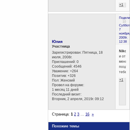
+1
Подели
10
Суббот
7
ноября
2009г.
Юлия
12:38
Участница
Nikola
Зарегистрирован
: Пятница, 18
и от
июля, 2008г.
меня
Приглашений:
0
Сообщений:
4546
поздр
Уважение:
+264
тебе!
Позитив:
+326
+1
Пол:
Женский
Провел на форуме:
1 месяц 11 дней
Последний визит:
Вторник, 2 апреля, 2019г. 09:12
Страница:
1
2
3
…
16
»
Похожие темы