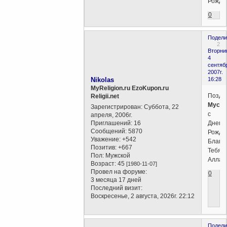
Рожде
0
Подели
2
Вторни
4
сентяб
2007г.
Nikolas
16:28
MyReligion.ru EzoKupon.ru
Поздр
Religii.net
Мусл
Зарегистрирован
: Суббота, 22
с
апреля, 2006г.
Приглашений:
16
Днем
Сообщений:
5870
Рожде
Уважение:
+542
Благо
Позитив:
+667
Тебя
Пол:
Мужской
Аллах!
Возраст:
45
[1980-11-07]
Провел на форуме:
0
3 месяца 17 дней
Последний визит:
Воскресенье, 2 августа, 2026г. 22:12
Подели