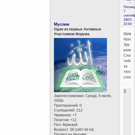
3
Пятниц
7
сентяб
2007г.
Муслим
22:54
Один из первых Активных
Шукра
Участников Форума
брат!
Зур
рахма
Спаси
тебе
за
теплы
слова.
. .
0
Зарегистрирован
: Среда, 5 июля,
2006г.
Приглашений:
0
Сообщений:
212
Уважение:
+7
Позитив:
+12
Пол:
Мужской
Возраст:
38
[1987-09-04]
Провел на форуме: