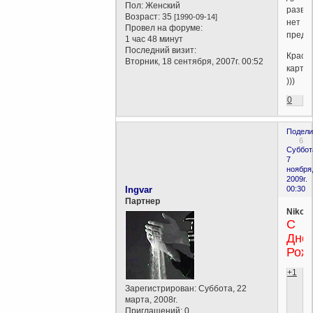
Пол:
Женский
разви
Возраст:
35
[1990-09-14]
нет
Провел на форуме:
преде
1 час 48 минут
Последний визит:
Краси
Вторник, 18 сентября, 2007г. 00:52
карти
)))
0
Подели
6
Суббот
7
ноября
2009г.
Ingvar
00:30
Партнер
Nikola
С
Дне
Рож
+1
Зарегистрирован
: Суббота, 22
марта, 2008г.
Приглашений:
0