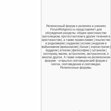
Религиозный форум о религиях и учениях
ForumReligions.ru представляет для
обсуждения разделы: общее христианство
(католицизм, протестантизм и другие течения в
христианстве), а также православие | язычество
и родноверие | иудаизм | ислам | индуизм и
вайшнавизм (кришнаизм) | бахаи | зороастризм |
буддизм | атеизм | философию | сатанизм |
эзотерику, магию, астрологию, экстрасенсов, и
многое другое. А также новинка на религиозном
форуме - открылся сектоведческий форум о
сектах, сектоведении и сектоведах.
Религиозные форумы.