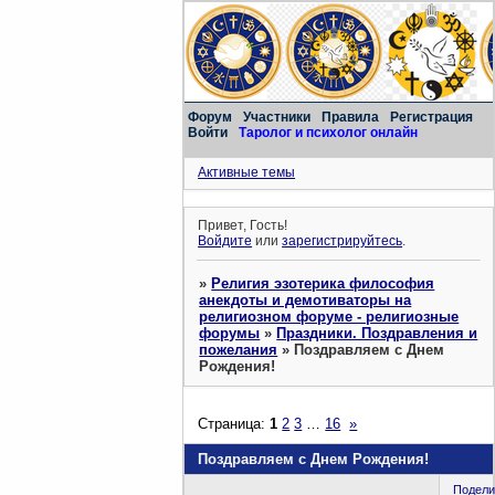
Форум
Участники
Правила
Регистрация
Войти
Таролог и психолог онлайн
Активные темы
Привет, Гость!
Войдите
или
зарегистрируйтесь
.
»
Религия эзотерика философия
анекдоты и демотиваторы на
религиозном форуме - религиозные
форумы
»
Праздники. Поздравления и
пожелания
»
Поздравляем с Днем
Рождения!
Страница:
1
2
3
…
16
»
Поздравляем с Днем Рождения!
Подели