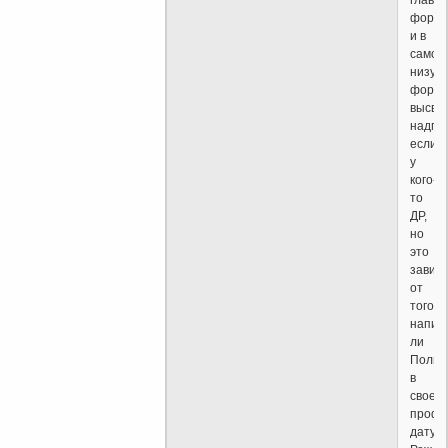
главн
форум
и в
самом
низу
форум
высве
надпис
если
у
кого-
то
ДР,
но
это
завис
от
того,
напис
ли
Польз
в
своем
профи
дату