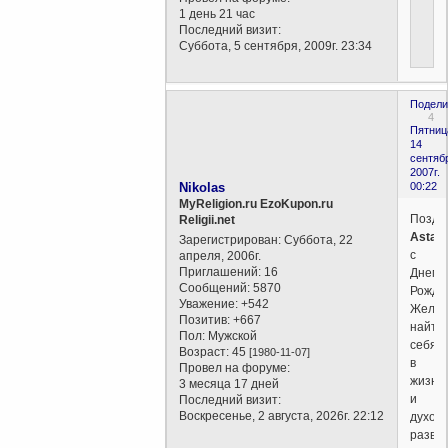
1 день 21 час
Последний визит:
Суббота, 5 сентября, 2009г. 23:34
Подели
4
Пятниц
14
сентяб
2007г.
Nikolas
00:22
MyReligion.ru EzoKupon.ru
Поздр
Religii.net
Astaro
Зарегистрирован
: Суббота, 22
с
апреля, 2006г.
Приглашений:
16
Днем
Сообщений:
5870
Рожде
Уважение:
+542
Жела
Позитив:
+667
найти
Пол:
Мужской
себя
Возраст:
45
[1980-11-07]
в
Провел на форуме:
жизни
3 месяца 17 дней
и
Последний визит:
Воскресенье, 2 августа, 2026г. 22:12
духовн
развит