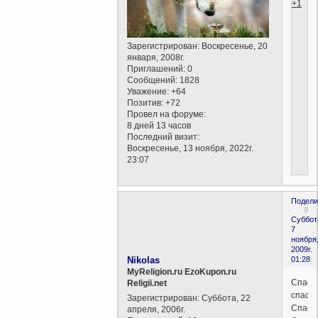
+1
Зарегистрирован
: Воскресенье, 20
января, 2008г.
Приглашений:
0
Сообщений:
1828
Уважение:
+64
Позитив:
+72
Провел на форуме:
8 дней 13 часов
Последний визит:
Воскресенье, 13 ноября, 2022г.
23:07
Подели
9
Суббот
7
ноября
2009г.
Nikolas
01:28
MyReligion.ru EzoKupon.ru
Спаси
Religii.net
спасиб
Зарегистрирован
: Суббота, 22
Спаси
апреля, 2006г.