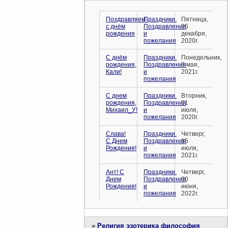
Поздравляем
Праздники.
Пятница,
с днём
Поздравления
25
рождения
и
декабря,
пожелания
2020г.
С днём
Праздники.
Понедельник,
рождения,
Поздравления
3 мая,
Кали!
и
2021г.
пожелания
С днем
Праздники.
Вторник,
рождения,
Поздравления
21
Михаил_У!
и
июля,
пожелания
2020г.
Слава!
Праздники.
Четверг,
С Днем
Поздравления
15
Рождения!
и
июля,
пожелания
2021г.
Ант! С
Праздники.
Четверг,
Днем
Поздравления
30
Рождения!
и
июня,
пожелания
2022г.
»
Религия эзотерика философия