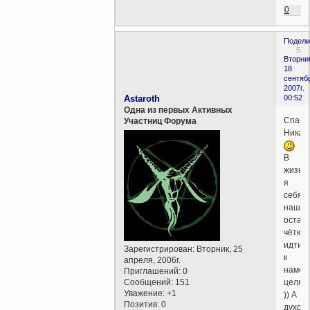
0
Подели
5
Вторни
18
сентяб
2007г.
Astaroth
00:52
Одна из первых Активных
Спаси
Участниц Форума
Никал
В
жизни
я
себя
нашла
остал
чётко
идти
Зарегистрирован
: Вторник, 25
к
апреля, 2006г.
намеч
Приглашений:
0
Сообщений:
151
целям
Уважение:
+1
)) А
Позитив:
0
духов