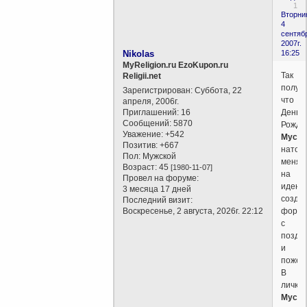
1
Вторни
4
сентяб
2007г.
Nikolas
16:25
MyReligion.ru EzoKupon.ru
Так
Religii.net
получи
Зарегистрирован
: Суббота, 22
что
апреля, 2006г.
Приглашений:
16
День
Сообщений:
5870
Рожде
Уважение:
+542
Мусл
Позитив:
+667
натол
Пол:
Мужской
меня
Возраст:
45
[1980-11-07]
на
Провел на форуме:
идею
3 месяца 17 дней
созда
Последний визит:
Воскресенье, 2 августа, 2026г. 22:12
форум
с
поздр
и
пожел
В
личке
Мусл