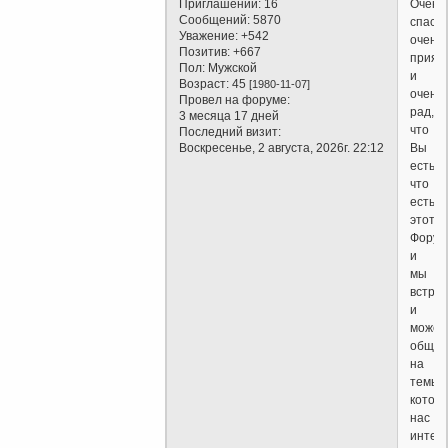
Приглашений:
16
Очень
Сообщений:
5870
спасиб
Уважение:
+542
очень
Позитив:
+667
прият
Пол:
Мужской
и
Возраст:
45
[1980-11-07]
очень
Провел на форуме:
рад,
3 месяца 17 дней
что
Последний визит:
Воскресенье, 2 августа, 2026г. 22:12
Вы
есть,
что
есть
этот
Форум
и
мы
встре
и
можем
общат
на
темы,
котор
нас
интер