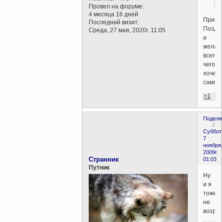
Провел на форуме:
4 месяца 16 дней
Присо
Последний визит:
Поздр
Среда, 27 мая, 2020г. 11:05
и
желаю
всего
чего
хочет
самом
+1
Подели
8
Суббот
7
ноября
2009г.
Cтранник
01:03
Путник
Ну
и я
тоже
не
возраж