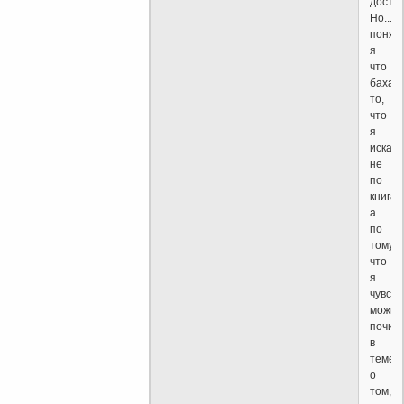
достат
Но...
понял
я
что
бахаи
то,
что
я
искал,
не
по
книгам
а
по
тому,
что
я
чувств
можно
почит
в
теме
о
том,