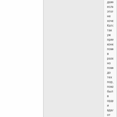
даже
если
этого
не
хочеш
Катол
так
уж
прямо
конкре
помог
в
развит
но
помог
до
тех
пор,
пока
был
в
орден
и
вдали
от