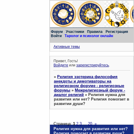
Форум
Участники
Правила
Регистрация
Войти
Таролог и психолог онлайн
Активные темы
Привет, Гость!
Войдите
или
зарегистрируйтесь
.
»
Религия эзотерика философия
анекдоты и демотиваторы на
религиозном форуме - религиозные
форумы
»
Межрелигиозный форум -
диалог религий
»
Религия нужна для
развития или нет? Религия помогает в
развитии души?
Страница:
1
2
3
…
20
»
Религия нужна для развития или нет?
Религия помогает в развитии души?