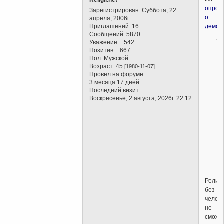
опрос
Зарегистрирован
: Суббота, 22
о
апреля, 2006г.
Приглашений:
16
демот
Сообщений:
5870
Уважение:
+542
Позитив:
+667
Пол:
Мужской
Возраст:
45
[1980-11-07]
Провел на форуме:
3 месяца 17 дней
Последний визит:
Воскресенье, 2 августа, 2026г. 22:12
Религ
без
челов
не
сможе