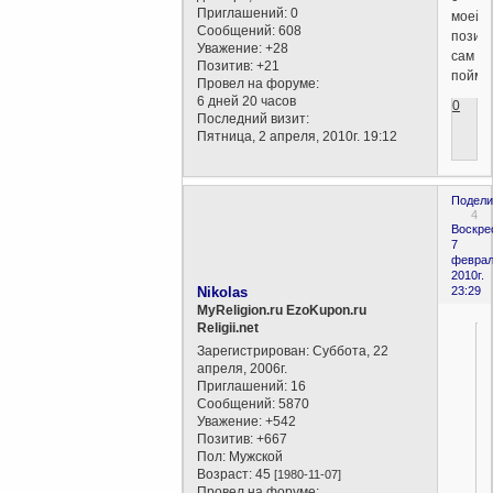
Приглашений:
0
моей
Сообщений:
608
позиц
Уважение:
+28
сам
Позитив:
+21
поймет
Провел на форуме:
6 дней 20 часов
0
Последний визит:
Пятница, 2 апреля, 2010г. 19:12
Подели
4
Воскре
7
феврал
2010г.
Nikolas
23:29
MyReligion.ru EzoKupon.ru
Religii.net
Зарегистрирован
: Суббота, 22
апреля, 2006г.
Приглашений:
16
Сообщений:
5870
Уважение:
+542
Позитив:
+667
Пол:
Мужской
Возраст:
45
[1980-11-07]
Провел на форуме: