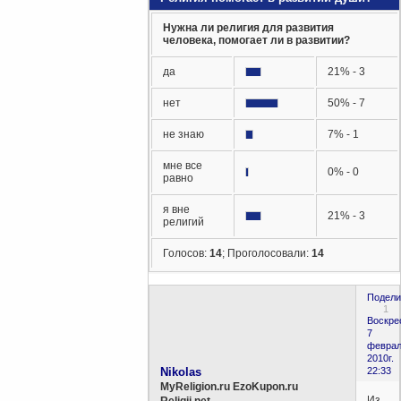
Нужна ли религия для развития
человека, помогает ли в развитии?
да
21% - 3
нет
50% - 7
не знаю
7% - 1
мне все
0% - 0
равно
я вне
21% - 3
религий
Голосов:
14
;
Проголосовали:
14
Подели
1
Воскре
7
феврал
2010г.
Nikolas
22:33
MyReligion.ru EzoKupon.ru
Из
Religii.net