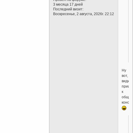
3 месяца 17 дней
Последний визит:
Воскресенье, 2 августа, 2026г. 22:12
Ну
вот,
видиш
пришл
к
общем
консе