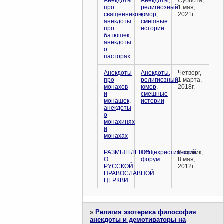
Анекдоты
Анекдоты,
Суббота,
про
религиозный
1 мая,
священников,
юмор,
2021г.
анекдоты
смешные
про
истории
батюшек,
анекдоты
о
пасторах
Анекдоты
Анекдоты,
Четверг,
про
религиозный
1 марта,
монахов
юмор,
2018г.
и
смешные
монашек,
истории
анекдоты
о
монахинях
и
монахах
РАЗМЫШЛЕНИЯ
Общехристианский
Вторник,
О
форум
8 мая,
РУССКОЙ
2012г.
ПРАВОСЛАВНОЙ
ЦЕРКВИ
»
Религия эзотерика философия
анекдоты и демотиваторы на