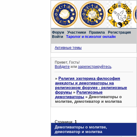
Форум
Участники
Правила
Регистрация
Войти
Таролог и психолог онлайн
Активные темы
Привет, Гость!
Войдите
или
зарегистрируйтесь
.
»
Религия эзотерика философия
анекдоты и демотиваторы на
религиозном форуме - религиозные
форумы
»
Религиозные
демотиваторы
»
Демотиваторы о
молитве, демотиватор и молитва
Страница:
1
Демотиваторы о молитве,
демотиватор и молитва