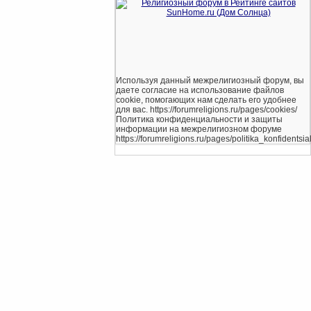
Используя данный межрелигиозный форум, вы
даете согласие на использование файлов
cookie, помогающих нам сделать его удобнее
для вас. https://forumreligions.ru/pages/cookies/
Политика конфиденциальности и защиты
информации на межрелигиозном форуме
https://forumreligions.ru/pages/politika_konfidentsial