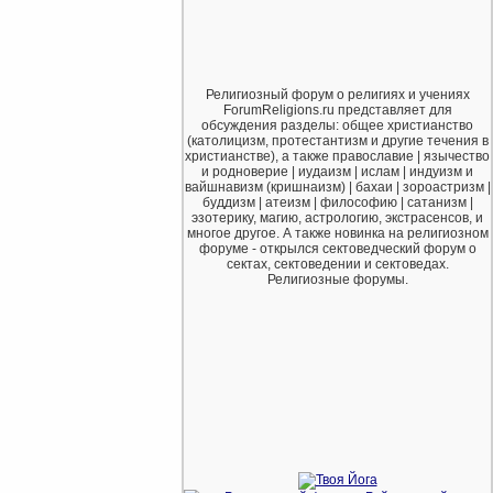
Религиозный форум о религиях и учениях
ForumReligions.ru представляет для
обсуждения разделы: общее христианство
(католицизм, протестантизм и другие течения в
христианстве), а также православие | язычество
и родноверие | иудаизм | ислам | индуизм и
вайшнавизм (кришнаизм) | бахаи | зороастризм |
буддизм | атеизм | философию | сатанизм |
эзотерику, магию, астрологию, экстрасенсов, и
многое другое. А также новинка на религиозном
форуме - открылся сектоведческий форум о
сектах, сектоведении и сектоведах.
Религиозные форумы.