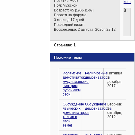
Позитив:
+667
Пол:
Мужской
0
Возраст:
45
[1980-11-07]
Провел на форуме:
3 месяца 17 дней
Последний визит:
Воскресенье, 2 августа, 2026г. 22:12
Страница:
1
Похожие темы
Исламские
Религиозные
Пятница,
демотиваторы
демотиваторы
1
мусульманские,
декабря,
смотрим,
2017г.
публикуем
свои
Обсуждение
Обсуждение
Вторник,
языческих
демотиваторов
2
демотиваторов
октября,
только в
2012г.
этой
теме!