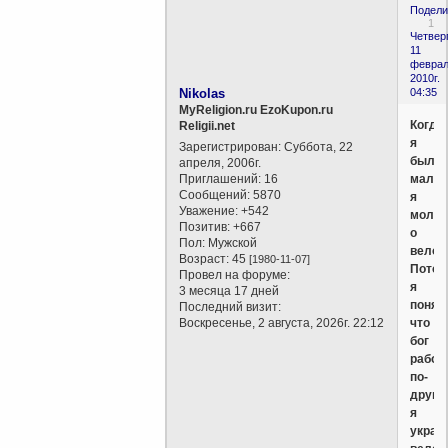
Подели
1
Четверг
11
феврал
2010г.
Nikolas
04:35
MyReligion.ru EzoKupon.ru
Когда
Religii.net
я
Зарегистрирован
: Суббота, 22
был
апреля, 2006г.
Приглашений:
16
мален
Сообщений:
5870
я
Уважение:
+542
молил
Позитив:
+667
о
Пол:
Мужской
велос
Возраст:
45
[1980-11-07]
Потом
Провел на форуме:
я
3 месяца 17 дней
понял
Последний визит:
Воскресенье, 2 августа, 2026г. 22:12
что
бог
работ
по-
друго
я
украл