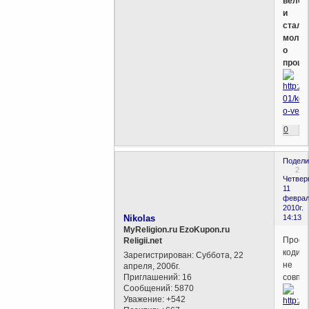
велос
и
стал
молит
о
проще
0
Подели
2
Четверг
11
феврал
2010г.
Nikolas
14:13
MyReligion.ru EzoKupon.ru
Прост
Religii.net
кодир
Зарегистрирован
: Суббота, 22
не
апреля, 2006г.
Приглашений:
16
совпад
Сообщений:
5870
Уважение:
+542