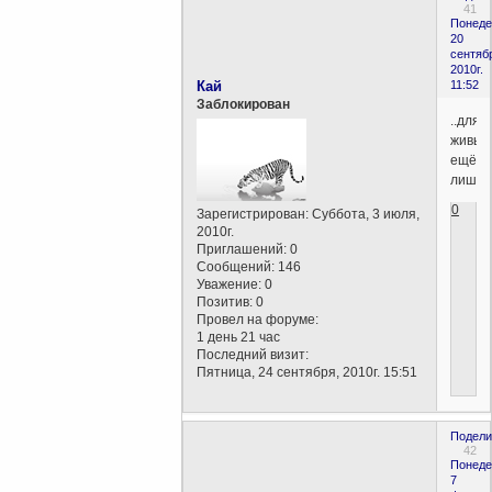
41
Понеде
20
сентяб
2010г.
Кай
11:52
Заблокирован
..для
живых
ещё),
лишь
0
Зарегистрирован
: Суббота, 3 июля,
2010г.
Приглашений:
0
Сообщений:
146
Уважение:
0
Позитив:
0
Провел на форуме:
1 день 21 час
Последний визит:
Пятница, 24 сентября, 2010г. 15:51
Подели
42
Понеде
7