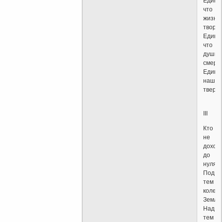
Едино
что
жизнь
творит
Едино
что
душит
смерть
Единс
наша
твердь
III
Кто
не
доход
до
нуля,
Под
тем
колеб
Земля
Над
тем