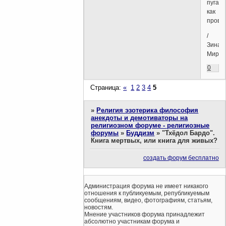
пугает
как
провал
/
Зинаи
Мирки
0
Страница:
«
1
2
3
4
5
»
Религия эзотерика философия
анекдоты и демотиваторы на
религиозном форуме - религиозные
форумы
»
Буддизм
»
"Тхёдол Бардо".
Книга мертвых, или книга для живых?
создать форум бесплатно
Администрация форума не имеет никакого
отношения к публикуемым, републикуемым
сообщениям, видео, фотографиям, статьям,
новостям.
Мнение участников форума принадлежит
абсолютно участникам форума и