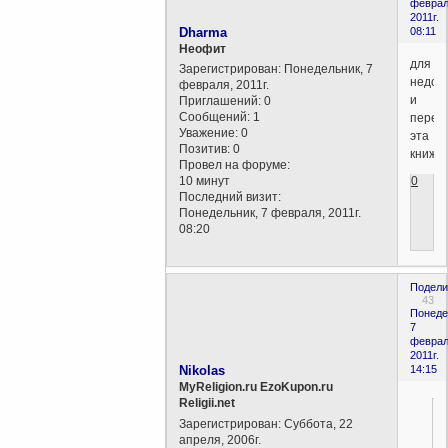
феврал
2011г.
Dharma
08:11
Неофит
для
Зарегистрирован
: Понедельник, 7
недож
февраля, 2011г.
и
Приглашений:
0
Сообщений:
1
перед
Уважение:
0
эта
Позитив:
0
книжк
Провел на форуме:
0
10 минут
Последний визит:
Понедельник, 7 февраля, 2011г.
08:20
Подели
43
Понеде
7
феврал
2011г.
Nikolas
14:15
MyReligion.ru EzoKupon.ru
Religii.net
Зарегистрирован
: Суббота, 22
апреля, 2006г.