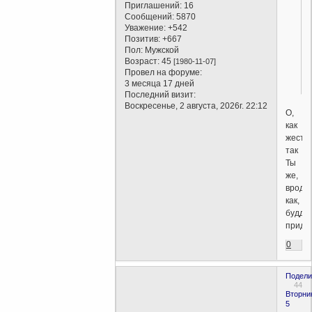
Приглашений:
16
Сообщений:
5870
Уважение:
+542
Позитив:
+667
Пол:
Мужской
Возраст:
45
[1980-11-07]
Провел на форуме:
3 месяца 17 дней
Последний визит:
Воскресенье, 2 августа, 2026г. 22:12
О,
как
жестко
так
Ты
же,
вроде
как,
будди
приде
0
Подели
44
Вторни
5