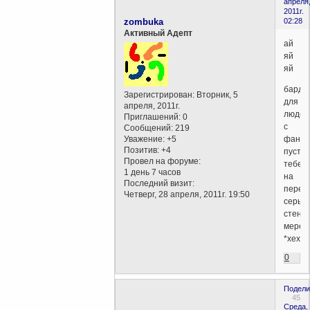
апреля
2011г.
zombuka
02:28
Активный Адепт
ай
яй
яй
бардо
Зарегистрирован
: Вторник, 5
для
апреля, 2011г.
людей
Приглашений:
0
с
Сообщений:
219
Уважение:
+5
фанта
Позитив:
+4
пусть
Провел на форуме:
тебе
1 день 7 часов
на
Последний визит:
перех
Четверг, 28 апреля, 2011г. 19:50
серые
стены
мерещ
*хехе
0
Подели
45
Среда,