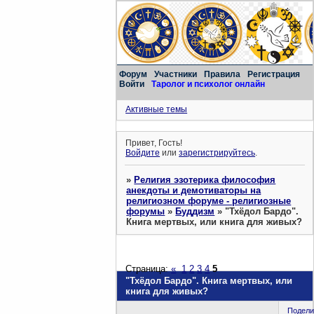
Форум
Участники
Правила
Регистрация
Войти
Таролог и психолог онлайн
Активные темы
Привет, Гость!
Войдите
или
зарегистрируйтесь
.
»
Религия эзотерика философия
анекдоты и демотиваторы на
религиозном форуме - религиозные
форумы
»
Буддизм
»
"Тхёдол Бардо".
Книга мертвых, или книга для живых?
Страница:
«
1
2
3
4
5
"Тхёдол Бардо". Книга мертвых, или
книга для живых?
Подели