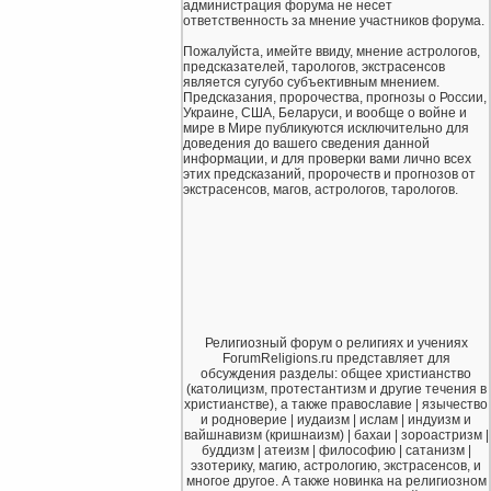
администрация форума не несет
ответственность за мнение участников форума.
Пожалуйста, имейте ввиду, мнение астрологов,
предсказателей, тарологов, экстрасенсов
является сугубо субъективным мнением.
Предсказания, пророчества, прогнозы о России,
Украине, США, Беларуси, и вообще о войне и
мире в Мире публикуются исключительно для
доведения до вашего сведения данной
информации, и для проверки вами лично всех
этих предсказаний, пророчеств и прогнозов от
экстрасенсов, магов, астрологов, тарологов.
Религиозный форум о религиях и учениях
ForumReligions.ru представляет для
обсуждения разделы: общее христианство
(католицизм, протестантизм и другие течения в
христианстве), а также православие | язычество
и родноверие | иудаизм | ислам | индуизм и
вайшнавизм (кришнаизм) | бахаи | зороастризм |
буддизм | атеизм | философию | сатанизм |
эзотерику, магию, астрологию, экстрасенсов, и
многое другое. А также новинка на религиозном