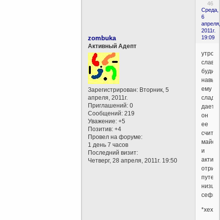
46
Среда,
6
апреля
2011г.
zombuka
19:09
Активный Адепт
утром
славу
будит
навья
ему
Зарегистрирован
: Вторник, 5
апреля, 2011г.
сладк
Приглашений:
0
дает
Сообщений:
219
он
Уважение:
+5
ее
Позитив:
+4
счита
Провел на форуме:
майей
1 день 7 часов
и
Последний визит:
актив
Четверг, 28 апреля, 2011г. 19:50
отриц
путем
низши
сефир
*хехе