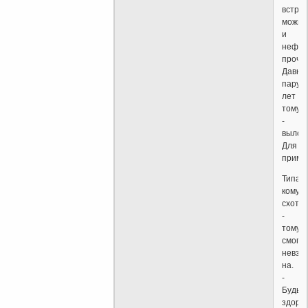
встреч
можно
и
нефор
прочит
Давно,
пару
лет
тому,
-
вылож
Для
приме
Типа:
кому
схотел
-
тому
смогло
невзи
на.
-
Будь
здоров