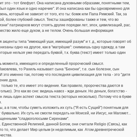
ит это - тот блефует. Она написана духовными образами, понятными тем,
е был один язык и одно наречие". И она написана как бы одновременно для
нь, который не зависит от того, кто ты: бомж или Папа Римский. Так, за
й, более глубокий смысл. Тексты зашифрованы также и тем, что во
зни" патриархов могут стоять другие порядки лет, эпох, цивилизаций, рас.
овечество жило еще духом, а не телом. Очень большая информация
я акценты типа "имеющий уши, имеющий разум" и т. д., которые говорят об
низаны одно на другое, как в "матрёшке": снимаешь одну одежду, а там
орые нельзя уже передать буквой, т.к. буква (текст) имеет только один
ть момента, имеющего и определенный пророческий смысл.
ковлева, то Рахиль называет сына "Бенони", т.е. сын болезни, сын
 И это именно так, потому что последняя цивилизация для тела - это "дитя
ождение духа.
 только те, кто имеет это видение. Как правило, пророчества даются в
ко). Это как во сне: видишь навоз - жди деньги. Но деньги, богатство -
н лишь один аспект смысла текста (которых несколько). Потому что в букве
.
, а в том, чтобы суметь изложить их суть ("Я есть Сущий") понятным для
буквально. Их суть не смогли передать ни Моисей, ни Иисус, ни Магомет...
льщенными "сладкоголосыми Сиренами".
 Единственной Религией, данной Богом, они считали Religio (Связь), как
 это то, что делает Мир целым (и неделимым, как Атом древнегреческой
чества.