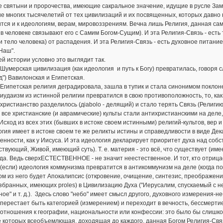
 святыни и пророчества, имеющие сакральное значение, идущие в русле Зам
е многих тысячелетий от тех цивилизаций и их посвященных, которых давно не
тся и к идеологиям, верам, мировоззрениям. Вечна лишь Религия, данная сам
в человеке связывают его с Самим Богом-Сущим). И эта Религия-Связь - есть 
и тело человека) от распадения. И эта Религия-Связь - есть духовное питание
Наш".
й истории условно это выглядит так.
 Шумерская цивилизация (как идеология и путь к Богу) превратилась, говоря
д") Вавилонская и Египетская.
 Египетская религия деградировала, зашла в тупик и стала синонимом поклонен
 иудаизм из истинной религии превратился в свою противоположность, то, как 
 христианство разделилось (дiabolo - делящий) и стало терять Связь (Религию) с
 все христианские (и аврамические) культы стали антихристианскими на деле, 
 Исход из всех этих (бывших в истоке своем истинными) религий-культов, вер 
гия имеет в истоке своем те же реликты истины и справедливости в виде Д
енности, как у Иисуса. И эта идеология декларирует приоритет духа над собс
твующий, Живой, имеющий суть). Т. е. материя - это всё, что существует (имеет
а. Ведь сверхЕСТЕСТВЕННОЕ - не значит неестественное. И тот, кто отрицает
 (если) идеология коммунизма превратится в антикоммунизм на деле (когда по
м из него будет Апокалипсис (откровение, очищение, синтезис, преображение
збранных, имеющих proles) в Цивилизацию Духа ("Иерусалим, спускаемый с н
ое" и т. д.). Здесь слово "небо" имеет смысл другого, духовного измерения-н
перестает быть категорией (измерением) и переходит в вечность, бессмертие.
отношения к географии, национальности или конфессии: это было бы слишко
 которых всеобъемлющая, доходящая до каждого, данная Богом Религия-Связь 