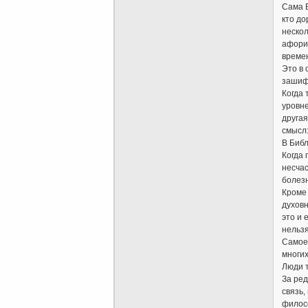
Сама Б
кто до
нескол
афориз
времен
Это в 
зашифр
Когда 
уровне
другая
смысл
В Библ
Когда 
несчас
болезн
Кроме 
духовн
это и 
нельзя
Самое 
многих
Люди 
За ред
связь,
филосо