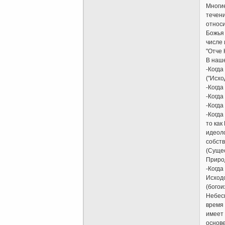
Многие
течени
относи
Божья 
числе 
"Отче 
В наше
-Когда
("Исхо
-Когда
-Когда
-Когда
-Когда
то как
идеоло
собств
(Сущес
Природ
-Когда
Исходо
(богои
Небесн
время 
имеет 
основе