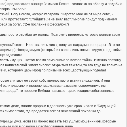
ние) предполагает в конце Замысла Божия - человека по образу и подобию
ворю - вы боги".
ьей: Богу Богово, кесарю кесарево. "Царство Мое не от мира сего", -
й или протестант: "Отойдите, Я не знал вас"; "многие придут под именем
ебя за бога". ("2-е послание к фессалон.")
 царь просто отрубал им голову. Поэтому у пророков, которые ценили свою
"нужном" свете. И оставались живы, получая награды и гонорары. Это же
апример) Нострадамуса (который их всего лишь комментирует) под любые
нце задачника.
 власть имущих. Потом время само снимало покров тайны. Именно поэтому
ов написал свой "Апокалипсис" открытым текстом, то его труд не только не
течи, которому царь Ирод по привычке всех царствующих "сделал
торые считают ее своей собственностью, а истину служанкой. И они
 И если классики и пророки марксизма называют современную им
для народа", то пророки Библии называют цивилизацию собственников -
 самом деле, многие пророки в древности уже сравнивали с "Блудницей
к символ того, где продается всё: от чечевичной похлёбки до
лудницы духа, если так можно назвать тех ушлых мошенников, которые
именте или в розницу в расфасованном виде.