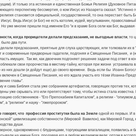
ущим). И только эта истинная и единственная Божья Религия (Духовное Пита
меющего перспективу бессмертия, о ком Иисус из Назарета сказал: "Истинно го
религия становится официальной, государственной, то она перестает быть Бож
 Иисус. Ведь Иисус (и Бог) не есть католик, иудей, мусульманин, православны
 Но уже многие пришли под именем Его "и в храме Бога сели как Бог, выдавая с
вности, когда прорицатели делали предсказания, не выгодные власти
, то
, было два пути.
 делали предсказания, приятные для слуха царствующих, или толковали их в 
т и современные придворные гадатели, подгоняя и Священные Писания, и (н
ласть имущих. Так же, как двоечник подгоняет решение задачи под ответ в ко
 облекали свои пророчества в мистику-тайну, которая при жизни устраивала
 из них дошли (и дойдут еще) до своего времени. Ведь если бы Иоанн Богосл
 включен в Священные Писания, но его ждала участь его тёзки Иоанна-Пред
вение главы".
у и сама Библия стала уже собранием артефактов, говорящих против тех, ко
ены уже скрывать это или препятствуют тому, чтобы истина стала известна.
зацию собственников - "Его Препохабием Капиталом", а религии - "опиумом 
м", а "религии" и науку - "лжепророком".
е говорят, что профессия проститутки была на Земле
одной из первых. И в
нской" цивилизацию собственности (Мировой Вавилон), как Мировой Город, ка
родства души.
верное, одновременно с блудницами, торгующими влагалищем, появились и б
тывали на имени Бога, продавая его в любом желаемом виде: оптом в ассорт