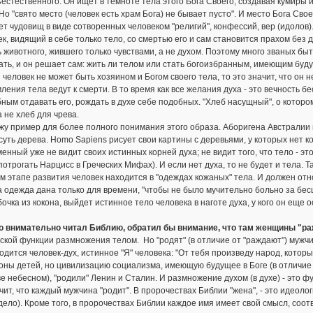
естественного. Он ищет в темноте тела этого Бога Своего, создавая кумиры и 
 Но "свято место (человек есть храм Бога) не бывает пусто". И место Бога Св
т чудовищ в виде сотворенных человеком "религий", конфессий, вер (идолов)
к, видящий в себе только тело, со смертью его и сам становится прахом без ду
 животного, жившего только чувствами, а не духом. Поэтому много званых б
ть, и он решает сам: жить ли телом или стать богоизбранным, имеющим будущ
 человек не может быть хозяином и Богом своего тела, то это значит, что он не
ления тела ведут к смерти. В то время как все желания духа - это вечность
ным отдавать его, рождать в духе себе подобных. "Хлеб насущный", о котором 
а не хлеб для чрева.
у пример для более полного понимания этого образа. Аборигена Австралии п
суть дерева. Homo Sapiens рисует свои картины с деревьями, у которых нет кор
енный уже не видит своих истинных корней духа; не видит того, что тело - эт
потрогать Нарцисс в Греческих Мифах). И если нет духа, то не будет и тела. Та
м этапе развития человек находится в "одеждах кожаных" тела. И должен относ
а одежда дана только для времени, "чтобы не было мучительно больно за бесц
бочка из кокона, выйдет истинное тело человека в наготе духа, у кого он еще о
кто внимательно читал Библию, обратил бы внимание, что там женщины "ра
ской функции размножения телом. Но "родят" (в отличие от "раждают") мужчин
одится человек-дух, истинное "Я" человека: "От тебя произведу народ, котор
ны детей, но цивилизацию социализма, имеющую будущее в Боге (в отличие 
е небесном), "родили" Ленин и Сталин. И размножение духом (в духе) - это 
чит, что каждый мужчина "родит". В пророчествах Библии "жена", - это идеоло
дело). Кроме того, в пророчествах Библии каждое имя имеет свой смысл, со