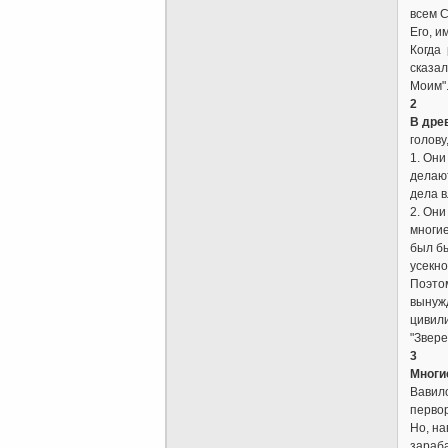
всем С
Его, и
Когда 
сказал
Моим".
2
В дре
голову
1. Они
делаю
дела в
2. Они
многие
был бы
усекно
Поэтом
вынужд
цивили
"Звере
3
Многи
Вавило
перво
Но, на
зараба