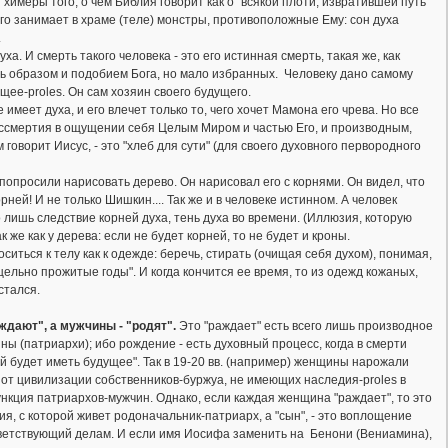
химеры того, о чем Библия говорит как о "всякой плоти, извратившей путь
оего занимает в храме (теле) монстры, противоположные Ему: сон духа
.
ха. И смерть такого человека - это его истинная смерть, такая же, как
ыть образом и подобием Бога, но мало избранных. Человеку дано самому
ее-proles. Он сам хозяин своего будущего.
 имеет духа, и его влечет только то, чего хочет Мамона его чрева. Но все
 бессмертия в ощущении себя Целым Миром и частью Его, и производным,
говорит Иисус, - это "хлеб для сути" (для своего духовного первородного
опросили нарисовать дерево. Он нарисовал его с корнями. Он видел, что
ней! И не только Шишкин.... Так же и в человеке истинном. А человек
о лишь следствие корней духа, тень духа во времени. (Иллюзия, которую
к же как у дерева: если не будет корней, то не будет и кроны.
иться к телу как к одежде: беречь, стирать (очищая себя духом), понимая,
ельно прожитые годы". И когда кончится ее время, то из одежд кожаных,
стался.
ждают", а мужчины - "родят".
Это "раждает" есть всего лишь производное
ы (патриархи); ибо рождение - есть духовный процесс, когда в смерти
ый будет иметь будущее". Так в 19-20 вв. (например) женщины нарожали
от цивилизации собственников-буржуа, не имеющих наследия-proles в
функция патриархов-мужчин. Однако, если каждая женщина "раждает", то это
гия, с которой живет родоначальник-патриарх, а "сын", - это воплощение
ответствующий делам. И если имя Иосифа заменить на Бенони (Вениамина),