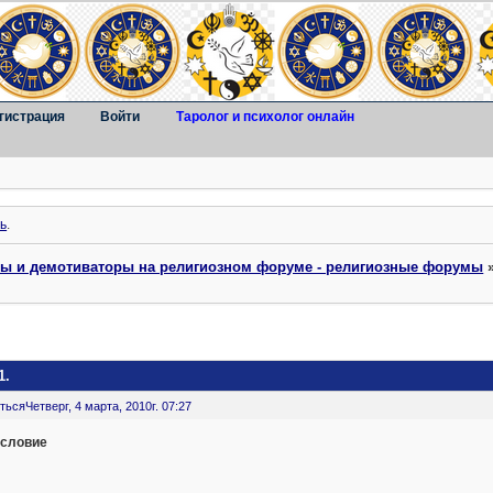
гистрация
Войти
Таролог и психолог онлайн
ь
.
ты и демотиваторы на религиозном форуме - религиозные форумы
1.
ться
Четверг, 4 марта, 2010г. 07:27
словие