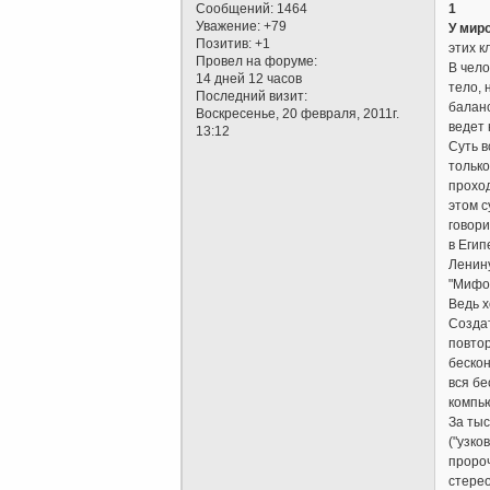
Сообщений:
1464
1
Уважение:
+79
У мир
Позитив:
+1
этих к
Провел на форуме:
В чело
14 дней 12 часов
тело, 
Последний визит:
баланс
Воскресенье, 20 февраля, 2011г.
ведет 
13:12
Суть в
только
прохо
этом с
говори
в Егип
Ленину
"Мифов
Ведь х
Создат
повтор
бескон
вся бе
компь
За тыс
("узко
пророч
стерео