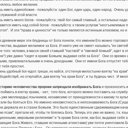
нялось любое желание.
ь иметь единобожие - пожалуйста: один Бог, один царь, один народ. Очень уд
служанкой этой власти.
ь иметь много богов - пожалуйста: твой бог самый главный, а остальных над
авится иметь над собой богов - пожалуйста: к твоим услугам "неотъемлемые 
отоп". И эти "права и ценности" не только являются истинным атеизмом, но 
.
в древнем мире эти блудницы от Бога поняли, что именем Его можно торговать
чества, выдавая желаемое за Бога. И никто уже не смеет называть "их святе
е того: человек, в массе своей ставший "паствой" и "овечкой божьей", идет в 
ии") уже давно "сидят в храме Божьем, выдавая себя за Бога". Они со време
ыми, привлекательными и очень доходными. Они от имени Бога отпустят тебе в
г тебя простил.
ень удобный бог-идол: греши, но кайся, отстегнув милостыню-взятку "на храм"
одействуй, но откупайся, дав взятку "на храм Богу", и ты будешь чист. И мног
сторию человечества пророки запрещали изображать Бога
и произносить им
поймать в клетку храма, - нет; того бога, которого можно поставить на службу
 уже миллиарды) язычников, независимо от принадлежности к какому то культу, 
али бы бояться Его. Но именно неизвестность и непознаваемость Бога (Сущ
и держала их в страхе Божьем. Это было единственным сдерживающим начало
ю псам", прятали её, чтобы те боялись Бога. Теперь это уже не важно, т.к. 
ионными, мировыми религиями" и "в храме Бога сели, как Бог, выдавая себя з
ающие Бога Живого, ставшие истинными атеистами) уже почти уничтожили Бога 
 останется Природы-Бога, - Он отвергнет человечество, ставшее бездуховны