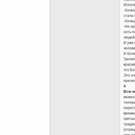
Испол
-Хочеш
стала 
-Хочеш
-Не нр
хоть п
людей
И уже 
челове
И боле
"религ
красив
что Бо
Это оч
прелюб
4
Всю и
можно 
теперь
перест
времен
святын
традиц
(отриц
уже не