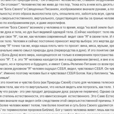
 Он отсекает". Человечество же живо до тех пор, "пока есть в нем хоть десять
ие "Бога Своего" в Священных Писаниях, изображаемое вначале рунами, а п
льность) этого образа выхолостила суть, опошлила его, заболтала всуе, сде
о сверхъестественного, виртуального, существующего как бы за гранью челове
о по изображениям рун, и даже иероглифов.
нятие "Бога Своего" возникло у человека в то время, когда "на всей земле бы
ве духа и тела, но дух был видимой одеждой тела. (Сейчас наоборот: тело я
ухе свое "Я", так же, как человек современный видит свое "Я" в своем теле. И
ое тело. Человек и сейчас постоянно приносит жертву выбора: это жертва дух
ому "Я" точно так же, когда наша плоть чего-то просит: вина, мяса, музыки, з
начально имело смысл природы духа (первородства в духе). И это понятие с
 (Бога-Духа) всего мира, находящегося не только в измерениях пространства
ого "Я". Т. е. это "Я" человека находится вне и над временем (вечно), и вне и
щего, но и прошлого и будущего, и имеет Связь-Религию-Питание со всем пр
ом своем духовном "Я" человек ощущал СЕБЯ, видел, чувствовал СЕБЯ. Он чу
и". Именно поэтому человек был и чувствовал СЕБЯ Богом. Как у Киплинга: "м
лимым".
это понятие и чувство Бога (как Природы Своей) стало для человека телесно
вом тела, как что-то виртуальное, что нельзя видеть или потрогать, как тело.
у что разум - это уже продукт деградации духа: разум не первичен). Однако 
 степень естественности, это квинтэссенция естественного. Это Само Есте
век вначале еще видел себя следствием этой сверхъестественной причины. Н
более человек живет телом, тем более понятие и суть Бога Своего удаляется о
ь" по терминологии пророков Библии). Бог у такого человека живет лишь как 