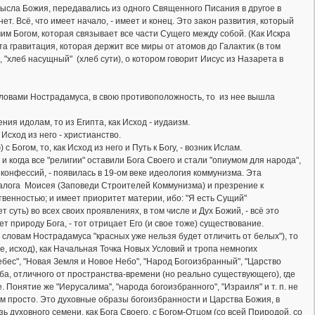
ысла Божия, передавались из одного Священного Писания в другое в
т. Всё, что имеет начало, - имеет и конец. Это закон развития, который
им Богом, которая связывает все части Сущего между собой. (Как Искра
та гравитация, которая держит все миры от атомов до Галактик (в том
, "хлеб насущный" (хлеб сути), о котором говорит Иисус из Назарета в
 словами Нострадамуса, в свою противоположность, то из нее вышла
ия идолам, то из Египта, как Исход - иудаизм.
Исход из него - христианство.
 Богом, то, как Исход из него и Путь к Богу, - возник Ислам.
и когда все "религии" оставили Бога Своего и стали "опиумом для народа",
и конфессий, - появилась в 19-ом веке идеология коммунизма. Эта
екалога Моисея (Заповеди Строителей Коммунизма) и презрение к
твенностью; и имеет приоритет материи, ибо: "Я есть Сущий"
 суть) во всех своих проявлениях, в том числе и Дух Божий, - всё это
 природу Бога, - тот отрицает Его (и свое тоже) существование.
 словам Нострадамуса "красных уже нельзя будет отличить от белых"), то
, исход), как Начальная Точка Новых Условий и тропа немногих
ебес", "Новая Земля и Новое Небо", "Народ Богоизбранный", "Царство
еба, отличного от пространства-времени (но реально существующего), где
 Понятие же "Иерусалима", "народа богоизбранного", "Израиля" и т. п. не
м просто. Это духовные образы богоизбранности и Царства Божия, в
духовного семени, как Бога Своего, с Богом-Отцом (со всей Природой, со