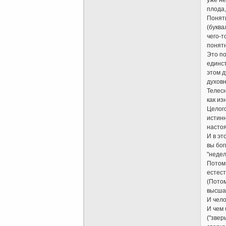
плода,
Понят
(буква
чего-т
понятн
Это по
единст
этом д
духовн
Телесн
как из
Целого
истинн
настоя
И в эт
вы бог
"неде
Потом 
естест
(Потом
высшая
И чело
И чем 
("звер