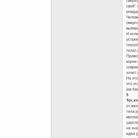
сверхъ
свой".
рождае
Челове
смерть
выбира
И если
устрем
способ
тела) 
Привож
корни 
соврем
хочет 
На это
что эт
как ба
5
Тот, 
от жен
тела р
миллио
царств
не зна
идеи (