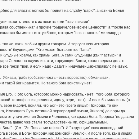
обно для власти: Бог как бы принят на службу "царю", а истина Божья
о уничтожить вместе с их носителями-"язычниками".
права собственника" и прочие "общечеловеческие ценности", а "после нас
и сами как бы имеют статус богов, которым "поклоняются" миллиарды
 так же, как и любым другим товаром. И торгуют всю историю
йшеств" блудницами: "Кто может быть святее Папы".
эти блудные храмы, как храмы Бога. А сами блудницы (как "пастыри" и
н царя Соломона научились эти, торгующие Богом, храмы-идолы делать
се грехи твои, а если надо - дадут и индульгенцию-справку с печатью,
. Убивай, грабь (собственность - есть воровство), обманывай,
им такой бог нравится. Но такого бога воистину нет!
я Его. (Того бога, которого можно нарисовать, - нет; того бога, которого
 какой-то конфессии, религии, идолу, вере, - нет). И если бы миллионы (а
вере (идолу), поняли, что Бог - это (всего лишь!) Природа, то они
его, Имеющего Суть истинной первородной жизни, Живого) до поры до
м от уничтожения Земли и Человека, как храма Бога. Пророки "не давали
язычества давно уже стали "государственными, официальными,
а Бога". (См. "2е Послание к фесс."). И "верующие" всех исповеданий
в себе, и Бога-Природу, как дом свой (Землю). И после того, как в людях
м, безБожным (неПриродным). Ибо "всякую у Него ветвь, не приносящую