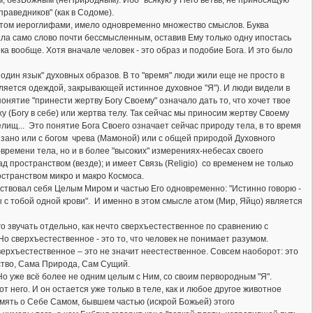
 праведников" (как в Содоме).
отом иероглифами, имело одновременно множество смыслов. Буква
лала само слово почти бессмысленным, оставив Ему только одну ипостась
ка вообще. Хотя вначале человек - это образ и подобие Бога. И это было
л один язык" духовных образов. В то "время" люди жили еще не просто в
вляется одеждой, закрывающей истинное духовное "Я"). И люди видели в
 понятие "принести жертву Богу Своему" означало дать то, что хочет твое
у (Богу в себе) или жертва телу. Так сейчас мы приносим жертву Своему
релищ... Это понятие Бога Своего означает сейчас природу тела, в то время
вязано или с богом чрева (Мамоной) или с общей природой Духовного
-времени тела, но и в более "высоких" измерениях-небесах своего
 над пространством (везде); и имеет Связь (Religio) cо временем не только
остранством микро и макро Космоса.
вствовал себя Целым Миром и частью Его одновременно: "Истинно говорю -
ы с тобой одной крови". И именно в этом смысле атом (Мир, Яйцо) является
го звучать отдельно, как нечто сверхъестественное по сравнению с
 Но сверхъестественное - это то, что человек не понимает разумом.
сверхъестественное – это не значит неестественное. Совсем наоборот: это
ство, Сама Природа, Сам Сущий.
о уже всё более не одним целым с Ним, со своим первородным "Я".
т него. И он остается уже только в теле, как и любое другое животное
память о Себе Самом, бывшем частью (искрой Божьей) этого