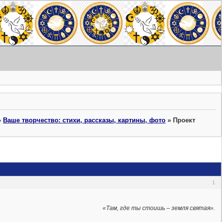
»
Ваше творчество: стихи, рассказы, картины, фото
»
Проект
1
«Там, где ты стоишь – земля святая».