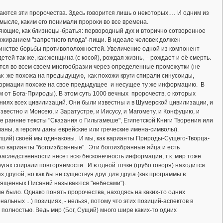
аются эти пророчества. Здесь говорится лишь о некоторых.… И одним из
смысле, каким его понимали пророки во все времена.
вляющие, как близнецы-братья: первородный дух и вторично сотворенное
пожиранием "запретного плода"-пищи. В идеале человек должен
единстве борьбы противоположностей. Увеличение одной из компонент
тей так же, как женщина (с косой), рождая жизнь, – рождает и её смерть.
яется во всем своем многообразии через определенные промежутки (не
к же похожа на предыдущую, как похожи круги спирали синусоиды,
нформации похоже на свое предыдущее и несущее ту же информацию. В
м от Бога-Природы). В этом суть 1000 вечных пророчеств, о которых
ниях всех цивилизаций. Они были известны и в Шумерской цивилизации, и
звестно и Моисею, и Заратустре, и Иисусу, и Магомету, и Конфуцию, и
е ранние тексты "Сказания о Гильгамеше", Египетской Книги Творения или
ваны, а героям даны еврейские или греческие имена-символы).
ь Сущий) своей мы одинаковы. И мы, как варианты Природы-Сущего-Творца-
ько варианты "богоизбранные". Эти богоизбранные яйца и есть
 наследственности несет всю бесконечность информации, т.к. мир тоже
кругах спирали повторяемости. И в одной точке (грубо говоря) находится
ругой, но как бы не существуя друг для друга (как программы в
вященных Писаний называются "небесами").
е было. Однако понять пророчества, находясь на каких-то одних
льных ...) позициях, - нельзя, потому что этих позиций-аспектов в
 полностью. Ведь мир (Бог, Сущий) много шире каких-то одних