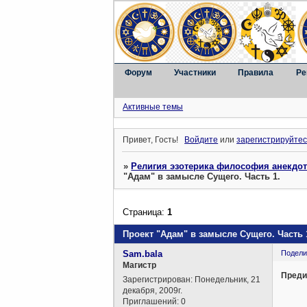
Форум
Участники
Правила
Ре
Активные темы
Привет, Гость!
Войдите
или
зарегистрируйтес
»
Религия эзотерика философия анекдо
"Адам" в замысле Сущего. Часть 1.
Страница:
1
Проект "Адам" в замысле Сущего. Часть 
Sam.bala
Подели
Магистр
Преди
Зарегистрирован
: Понедельник, 21
декабря, 2009г.
Приглашений:
0