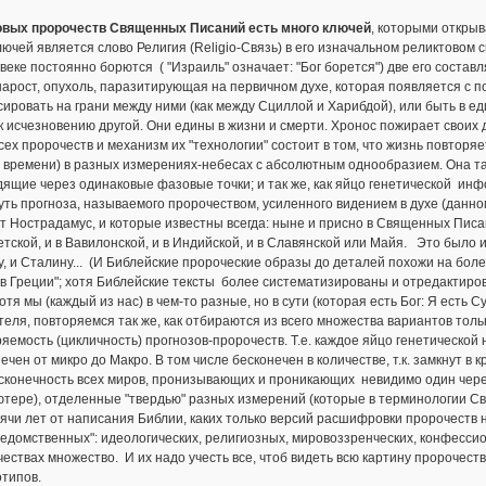
овых пророчеств Священных Писаний есть много ключей
, которыми открыв
лючей является слово Религия (Religio-Связь) в его изначальном реликтовом 
веке постоянно борются ( "Израиль" означает: "Бог борется") две его соста
нарост, опухоль, паразитирующая на первичном духе, которая появляется с 
ировать на грани между ними (как между Сциллой и Харибдой), или быть в 
к исчезновению другой. Они едины в жизни и смерти. Хронос пожирает своих де
сех пророчеств и механизм их "технологии" состоит в том, что жизнь повтор
 времени) в разных измерениях-небесах с абсолютным однообразием. Она та
дящие через одинаковые фазовые точки; и так же, как яйцо генетической и
уть прогноза, называемого пророчеством, усиленного видением в духе (данно
т Нострадамус, и которые известны всегда: ныне и присно в Священных Писа
етской, и в Вавилонской, и в Индийской, и в Славянской или Майя. Это было и
, и Сталину... (И Библейские пророческие образы до деталей похожи на боле
 Греции"; хотя Библейские тексты более систематизированы и отредактиро
отя мы (каждый из нас) в чем-то разные, но в сути (которая есть Бог: Я ест
еля, повторяемся так же, как отбираются из всего множества вариантов тол
яемость (цикличность) прогнозов-пророчеств. Т.е. каждое яйцо генетической
ечен от микро до Макро. В том числе бесконечен в количестве, т.к. замкнут в 
сконечность всех миров, пронизывающих и проникающих невидимо один через д
ютере), отделенные "твердью" разных измерений (которые в терминологии С
ячи лет от написания Библии, каких только версий расшифровки пророчеств н
ведомственных": идеологических, религиозных, мировоззренческих, конфессиона
ествах множество. И их надо учесть все, чтоб видеть всю картину пророчеств
типов.