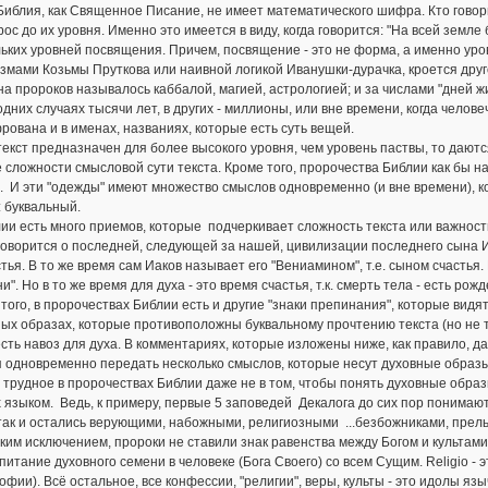
иблия, как Священное Писание, не имеет математического шифра. Кто говор
рос до их уровня. Именно это имеется в виду, когда говорится: "На всей земл
ьких уровней посвящения. Причем, посвящение - это не форма, а именно урове
мами Козьмы Пруткова или наивной логикой Иванушки-дурачка, кроется друго
а пророков называлось каббалой, магией, астрологией; и за числами "дней жи
одних случаях тысячи лет, в других - миллионы, или вне времени, когда чел
ована и в именах, названиях, которые есть суть вещей.
текст предназначен для более высокого уровня, чем уровень паствы, то даютс
 сложности смысловой сути текста. Кроме того, пророчества Библии как бы на
. И эти "одежды" имеют множество смыслов одновременно (и вне времени), кот
: буквальный.
ии есть много приемов, которые подчеркивает сложность текста или важнос
говорится о последней, следующей за нашей, цивилизации последнего сына Иа
тья. В то же время сам Иаков называет его "Вениамином", т.е. сыном счастья.
и". Но в то же время для духа - это время счастья, т.к. смерть тела - есть р
того, в пророчествах Библии есть и другие "знаки препинания", которые видят
ых образах, которые противоположны буквальному прочтению текста (но не толь
есть навоз для духа. В комментариях, которые изложены ниже, как правило, да
 одновременно передать несколько смыслов, которые несут духовные образы
трудное в пророчествах Библии даже не в том, чтобы понять духовные образы
 языком. Ведь, к примеру, первые 5 заповедей Декалога до сих пор понимают 
так и остались верующими, набожными, религиозными ...безбожниками, пре
ким исключением, пророки не ставили знак равенства между Богом и культами.
 питание духовного семени в человеке (Бога Своего) со всем Сущим. Religio -
фии). Всё остальное, все конфессии, "религии", веры, культы - это идолы язы