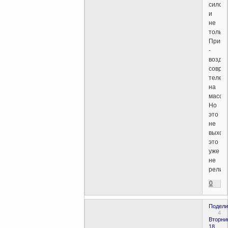
силой
и
не
только
Приме
-
возде
совре
телев
на
массы
Но
это
не
выход,
это
уже
не
религи
0
Подели
4
Вторни
18