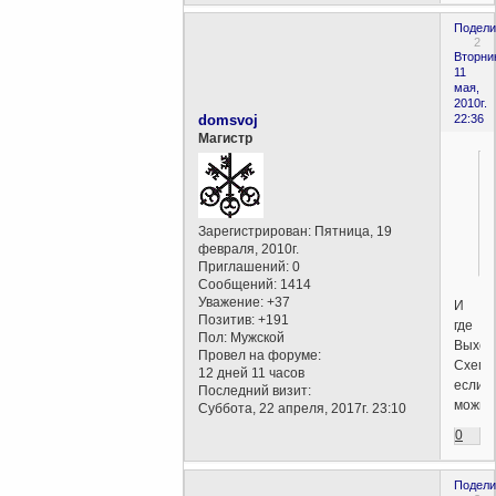
Подели
2
Вторни
11
мая,
2010г.
domsvoj
22:36
Магистр
Зарегистрирован
: Пятница, 19
февраля, 2010г.
Приглашений:
0
Сообщений:
1414
Уважение:
+37
И
Позитив:
+191
где
Пол:
Мужской
Выход
Провел на форуме:
Схема
12 дней 11 часов
если
Последний визит:
можно
Суббота, 22 апреля, 2017г. 23:10
0
Подели