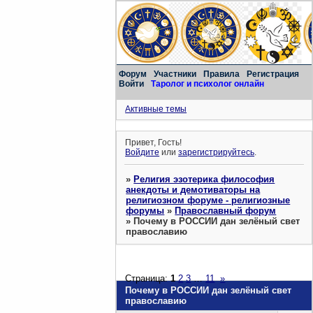
Форум
Участники
Правила
Регистрация
Войти
Таролог и психолог онлайн
Активные темы
Привет, Гость!
Войдите
или
зарегистрируйтесь
.
»
Религия эзотерика философия
анекдоты и демотиваторы на
религиозном форуме - религиозные
форумы
»
Православный форум
»
Почему в РОССИИ дан зелёный свет
православию
Страница:
1
2
3
…
11
»
Почему в РОССИИ дан зелёный свет
православию