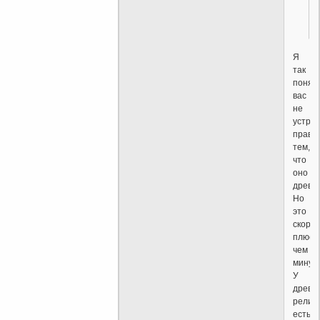
Я
так
понял,
вас
не
устра
право
тем,
что
оно
древн
Но
это
скоре
плюс,
чем
минус.
У
древн
религ
есть