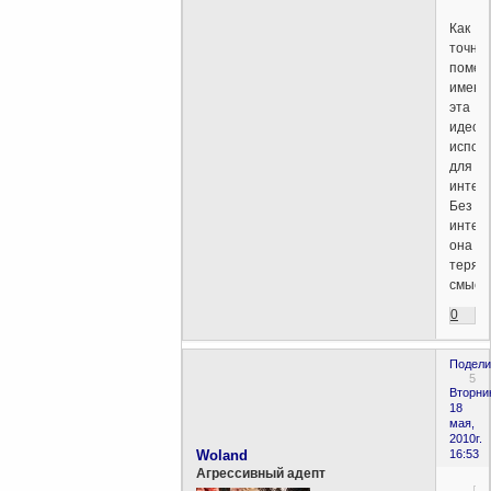
Как
точно
помеч
именн
эта
идеол
испол
для
интер
Без
интер
она
теряе
смысл
0
Подели
5
Вторни
18
мая,
2010г.
Woland
16:53
Агрессивный адепт