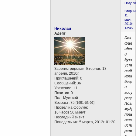
Подели
1
Вторни
11
мая,
2010г.
Николай
13:45
Aдепт
Без
фило
идеи
и
духов
устре
Зарегистрирован
: Вторник, 13
люди
апреля, 2010г.
нравс
Приглашений:
0
дегра
Сообщений:
36
и
Уважение:
+1
госуд
Позитив:
0
Пол:
Мужской
разру
Возраст:
75
[1951-03-01]
Поэт
Провел на форуме:
мудр
16 часов 56 минут
прави
Последний визит:
всегд
Понедельник, 5 марта, 2012г. 01:20
испол
религ