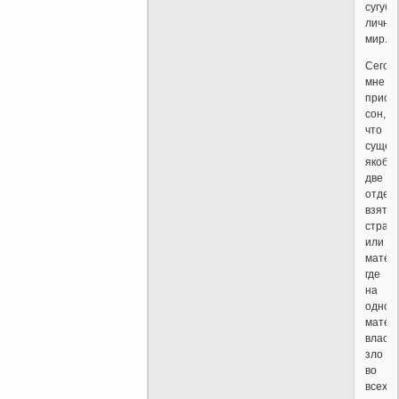
сугубо
личны
мир.
Сегод
мне
присн
сон,
что
сущес
якобы
две
отдел
взяты
стран
или
матери
где
на
одном
матер
властв
зло
во
всех