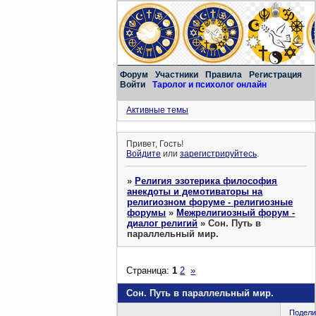
Форум
Участники
Правила
Регистрация
Войти
Таролог и психолог онлайн
Активные темы
Привет, Гость!
Войдите
или
зарегистрируйтесь
.
»
Религия эзотерика философия
анекдоты и демотиваторы на
религиозном форуме - религиозные
форумы
»
Межрелигиозный форум -
диалог религий
»
Сон. Путь в
параллельный мир.
Страница:
1
2
»
Сон. Путь в параллельный мир.
Подели