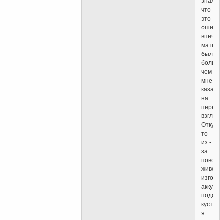
знал
что
это
ошибо
впеча
матер
был
больш
чем
мне
казал
на
первы
взгляд
Откуд
то
из -
за
повор
живой
изгоро
аккура
подст
кустов
я