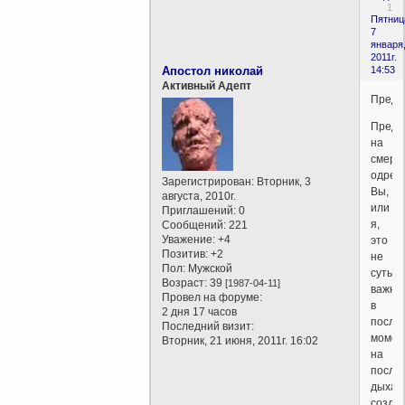
1
Пятниц
7
января
2011г.
Апостол николай
14:53
Активный Адепт
Преди
Предст
на
смерт
одре
Зарегистрирован
: Вторник, 3
Вы,
августа, 2010г.
или
Приглашений:
0
я,
Сообщений:
221
Уважение:
+4
это
Позитив:
+2
не
Пол:
Мужской
суть
Возраст:
39
[1987-04-11]
важно,
Провел на форуме:
в
2 дня 17 часов
после
Последний визит:
момен
Вторник, 21 июня, 2011г. 16:02
на
после
дыхан
созда