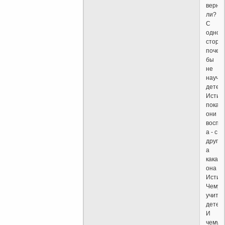
верно
ли?
С
одной
сторо
почем
бы
не
научи
детей
Истин
пока
они
воспр
а - с
другой
а
какая
она
Истин
Чему
учить
детей
И
чему