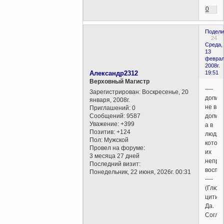
0
Подели
24
Среда,
13
феврал
2008г.
Александр2312
19:51
Верховный Магистр
----
Зарегистрирован
: Воскресенье, 20
догмат
января, 2008г.
не в
Приглашений:
0
Сообщений:
9587
догмат
Уважение:
+399
а в
Позитив:
+124
людях
Пол:
Мужской
котор
Провел на форуме:
их
3 месяца 27 дней
непра
Последний визит:
воспри
Понедельник, 22 июня, 2026г. 00:31
----
(Глюч
цитир
Да.
Соглас