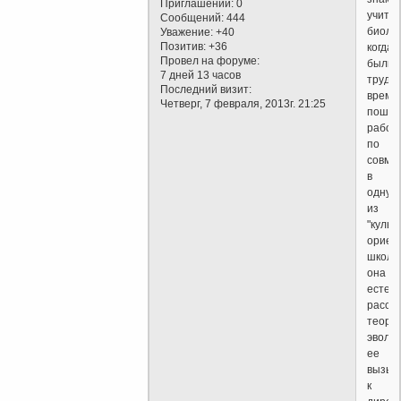
Приглашений:
0
учите
Сообщений:
444
биолог
Уважение:
+40
Позитив:
+36
когда
Провел на форуме:
были
7 дней 13 часов
трудн
Последний визит:
време
Четверг, 7 февраля, 2013г. 21:25
пошла
работ
по
совме
в
одну
из
"культ
ориен
школ.
она
естес
расск
теори
эволю
ее
вызыв
к