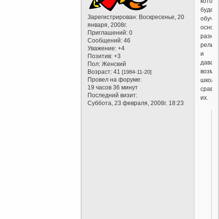
котор
будет
Зарегистрирован
: Воскресенье, 20
обуча
января, 2008г.
основ
Приглашений:
0
разны
Сообщений:
46
религ
Уважение:
+4
и
Позитив:
+3
дават
Пол:
Женский
возмо
Возраст:
41
[1984-11-20]
Провел на форуме:
школь
19 часов 36 минут
сравн
Последний визит:
их.
Суббота, 23 февраля, 2008г. 18:23