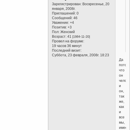
Зарегистрирован
: Воскресенье, 20
января, 2008г.
Приглашений:
0
Сообщений:
46
Уважение:
+4
Позитив:
+3
Пол:
Женский
Возраст:
41
[1984-11-20]
Провел на форуме:
19 часов 36 минут
Последний визит:
Суббота, 23 февраля, 2008г. 18:23
Да
потом
что
он
челове
и
он,
так
же,
как
и
все
мы,
имеет