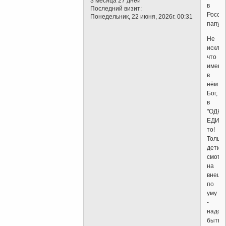
3 месяца 27 дней
в
Последний визит:
Росси
Понедельник, 22 июня, 2026г. 00:31
папуа
Не
исклю
что
именн
в
нём
Бог,
в
"ОДНО
ЕДИН
то!
Только
дети
смотр
на
внешн
по
уму
-
надо
быть