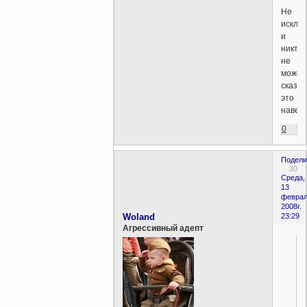
Не
исклю
и
никто
не
может
сказат
это
наверн
0
Подели
30
Среда,
13
феврал
2008г.
Woland
23:29
Агрессивный адепт