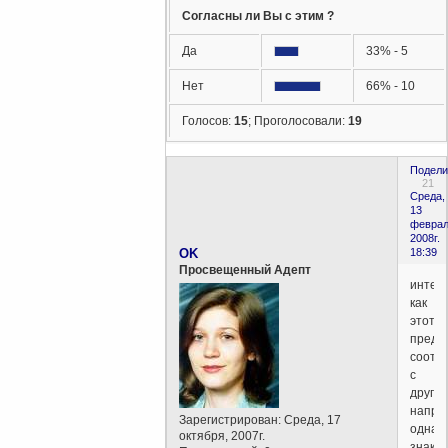
Согласны ли Вы с этим ?
Да
33% - 5
Нет
66% - 10
Голосов:
15
;
Проголосовали:
19
Подели
21
Среда,
13
феврал
2008г.
OK
18:39
Просвещенный Адепт
интер
как
этот
предм
соотн
с
другим
напри
Зарегистрирован
: Среда, 17
одна
октября, 2007г.
знаком