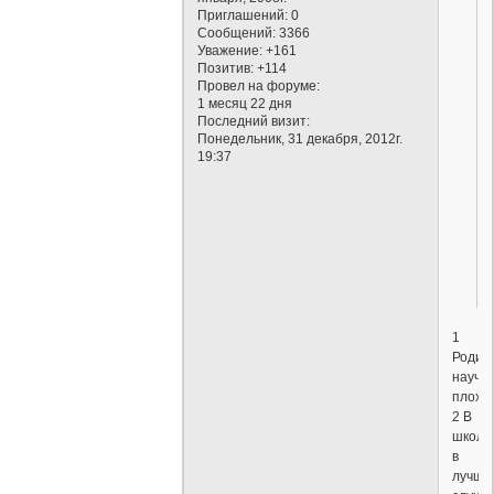
Приглашений:
0
Сообщений:
3366
Уважение:
+161
Позитив:
+114
Провел на форуме:
1 месяц 22 дня
Последний визит:
Понедельник, 31 декабря, 2012г.
19:37
1
Родит
науча
плохом
2 В
школе
в
лучше