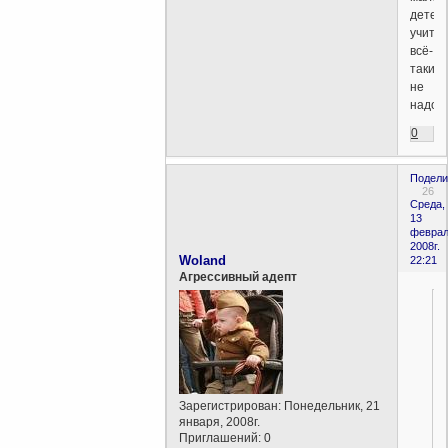
детей
учить
всё-
таки
не
надо.
0
Подели
26
Среда,
13
феврал
2008г.
Woland
22:21
Агрессивный адепт
Зарегистрирован
: Понедельник, 21
января, 2008г.
Приглашений:
0