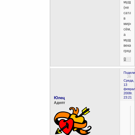
мудры
(не
сатан
в
мире
сём,
а
мудро
века
грядущ
0
Подели
29
Среда,
13
феврал
2008г.
Юлец
23:21
Aдепт