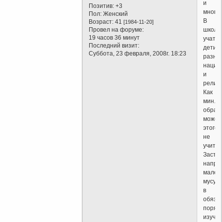
и
Позитив:
+3
много
Пол:
Женский
В
Возраст:
41
[1984-11-20]
Провел на форуме:
школа
19 часов 36 минут
учатся
Последний визит:
дети
Суббота, 23 февраля, 2008г. 18:23
разны
нацио
и
религи
Как
мин.
образ
может
этого
не
учиты
Застав
напри
мален
мусул
в
обяза
поряд
изучат