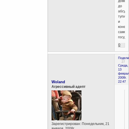
довед
до
абсур
тупик
и
конец
самог
госуда
0
Подели
27
Среда,
13
феврал
2008г.
Woland
22:47
Агрессивный адепт
Зарегистрирован
: Понедельник, 21
января, 2008г.