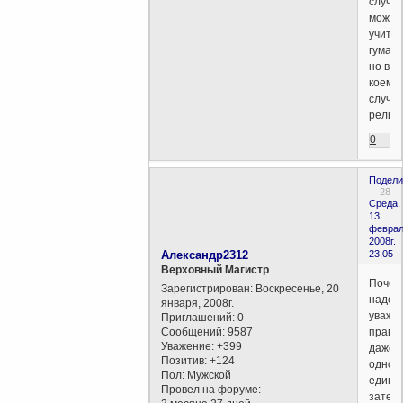
случа
можно
учить
гумани
но в
коем
случа
религи
0
Подели
28
Среда,
13
феврал
2008г.
Александр2312
23:05
Верховный Магистр
Почем
Зарегистрирован
: Воскресенье, 20
надо
января, 2008г.
уважа
Приглашений:
0
Сообщений:
9587
права
Уважение:
+399
даже
Позитив:
+124
одного
Пол:
Мужской
единс
Провел на форуме:
затер