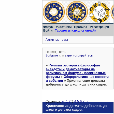
Форум
Участники
Правила
Регистрация
Войти
Таролог и психолог онлайн
Активные темы
Привет, Гость!
Войдите
или
зарегистрируйтесь
.
»
Религия эзотерика философия
анекдоты и демотиваторы на
религиозном форуме - религиозные
форумы
»
Общерелигиозные новости
и события
»
Христианские догматы
добрались до школ и детcких садов.
Страница:
«
1
2
3
4
5
6
7
»
Христианские догматы добрались до
школ и детcких садов.