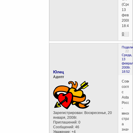
(Среда
13
февра
2008г.
18:40)
0
Подели
22
Среда,
13
феврал
2008г.
Юлец
18:52
Aдепт
Совер
согла
с
Astarot
Росси
-
Зарегистрирован
: Воскресенье, 20
много
января, 2008г.
страна
Приглашений:
0
а
Сообщений:
46
значи
Уважение:
+4