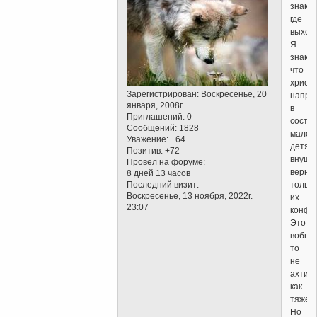
знаю,
где
выход!
Я
знаю,
что
христи
Зарегистрирован
: Воскресенье, 20
напри
января, 2008г.
в
Приглашений:
0
состо
Сообщений:
1828
мален
Уважение:
+64
детям
Позитив:
+72
внуши
Провел на форуме:
верно
8 дней 13 часов
Последний визит:
только
Воскресенье, 13 ноября, 2022г.
их
23:07
конфе
Это
вобще
то
не
ахти
как
тяжел
Но