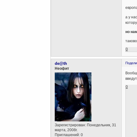
европа
а у на
котору
но нам
таково
0
de@th
Подели
Неофит
Вообще
введут
0
Зарегистрирован
: Понедельник, 31
марта, 2008г.
Приглашений:
0