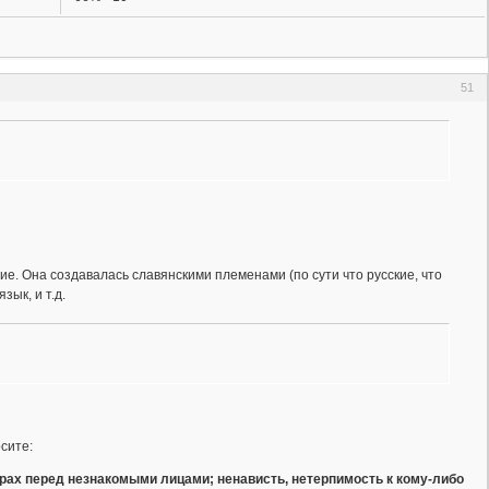
51
ние. Она создавалась славянскими племенами (по сути что русские, что
зык, и т.д.
сите:
трах перед незнакомыми лицами; ненависть, нетерпимость к кому-либо