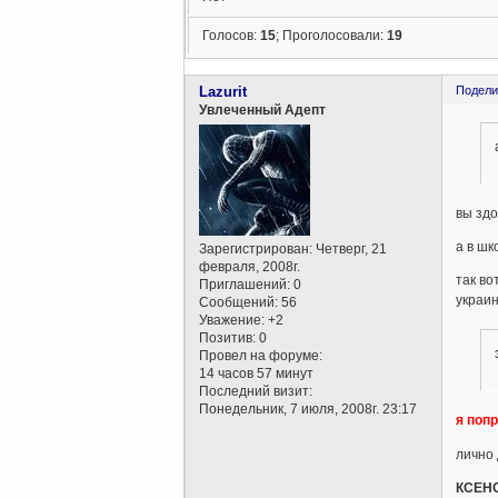
Голосов:
15
;
Проголосовали:
19
Lazurit
Подели
Увлеченный Адепт
вы зд
а в шк
Зарегистрирован
: Четверг, 21
февраля, 2008г.
так во
Приглашений:
0
украин
Сообщений:
56
Уважение:
+2
Позитив:
0
Провел на форуме:
14 часов 57 минут
Последний визит:
Понедельник, 7 июля, 2008г. 23:17
я поп
лично
КСЕНО