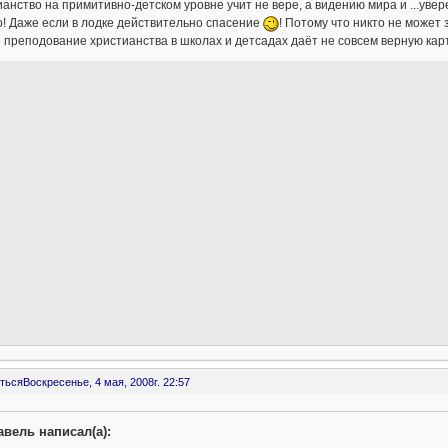
анство на примитивно-детском уровне учит не вере, а видению мира и ...уверен
! Даже если в лодке действительно спасение
! Потому что никто не может з
 преподование христианства в школах и детсадах даёт не совсем верную кар
ться
Воскресенье, 4 мая, 2008г. 22:57
авель написал(а):