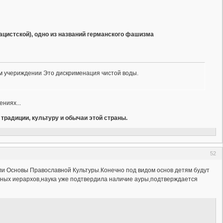
цистской), одно из названий германского фашизма
ом учериждении Это дискрименация чистой воды.
ниях...
традиции, культуру и обычаи этой страны.
52
ли Основы Православной Культуры.Конечно под видом основ детям будут
вных иерархов,наука уже подтвердила наличие ауры,подтверждается