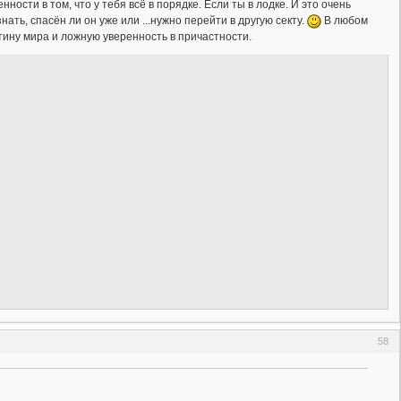
ности в том, что у тебя всё в порядке. Если ты в лодке. И это очень
нать, спасён ли он уже или ...нужно перейти в другую секту.
В любом
тину мира и ложную уверенность в причастности.
58