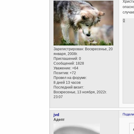
Христи
опасно
случае
0
Зарегистрирован
: Воскресенье, 20
января, 2008г.
Приглашений:
0
Сообщений:
1828
Уважение:
+64
Позитив:
+72
Провел на форуме:
8 дней 13 часов
Последний визит:
Воскресенье, 13 ноября, 2022г.
23:07
jvd
Подели
Aдепт