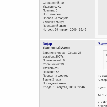
Сообщений:
10
Уважение:
+1
Позитив:
0
Пол:
Женский
Провел на форуме:
7 часов 6 минут
Последний визит:
Четверг, 29 января, 2009г. 15:45
Гефар
Подели
Увлеченный Адепт
Зарегистрирован
: Среда, 26
декабря, 2007г.
Приглашений:
0
Сообщений:
99
Уважение:
0
Позитив:
+2
Провел на форуме:
не сра
1 день 2 часа
"истор
Последний визит:
Среда, 15 августа, 2012г. 22:46
и да к
да что
это ли
общей осно