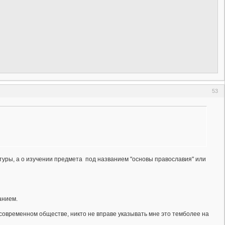
53
льтуры, а о изучении предмета под названием "основы православия" или
анием.
в современном обществе, никто не вправе указывать мне это темболее на