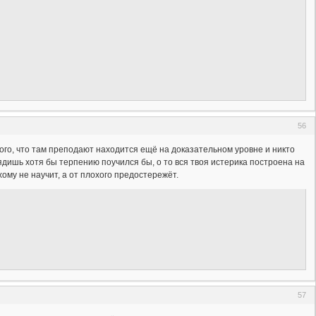
56
 того, что там преподают находится ещё на доказательном уровне и никто
ядишь хотя бы терпению поучился бы, о то вся твоя истерика построена на
хому не научит, а от плохого предостережёт.
57