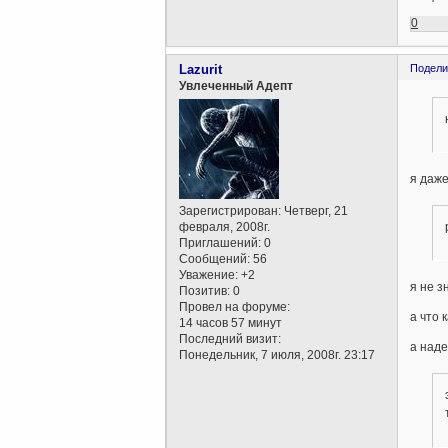
0
Lazurit
Подели
Увлеченный Адепт
я даже
Зарегистрирован
: Четверг, 21
февраля, 2008г.
Приглашений:
0
Сообщений:
56
Уважение:
+2
я не з
Позитив:
0
Провел на форуме:
а что 
14 часов 57 минут
Последний визит:
а наде
Понедельник, 7 июля, 2008г. 23:17