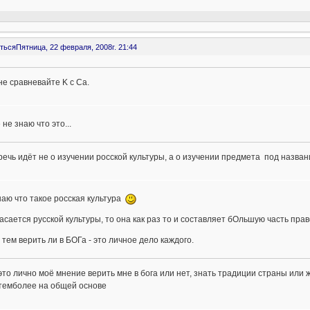
ться
Пятница, 22 февраля, 2008г. 21:44
не сравневайте K с Са.
 не знаю что это...
речь идёт не о изучении росской культуры, а о изучении предмета под назва
наю что такое росская культура
касается русской культуры, то она как раз то и составляет бОльшую часть прав
 тем верить ли в БОГа - это личное дело каждого.
это лично моё мнение верить мне в бога или нет, знать традиции страны или 
темболее на общей основе