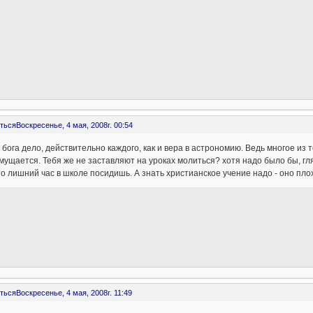
ться
Воскресенье, 4 мая, 2008г. 00:54
 бога дело, действительно каждого, как и вера в астрономию. Ведь многое из
мущается. Тебя же не заставляют на уроках молиться? хотя надо было бы, гл
то лишний час в школе посидишь. А знать христианское учение надо - оно пло
ться
Воскресенье, 4 мая, 2008г. 11:49