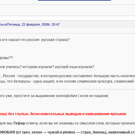
ться
Пятница, 22 февраля, 2008г. 20:47
а кто сказал что россия русская страна?
оровы??
оле учились? историю изучали? русский язык изучали?
т...Россия - государство, в котором русские составляют большую часть населе
цы, что белорусы - одна нация). в ее основе славянская культура, славянский я
это уже, простите за выражение ксенофобия ( если не нацизм)
рошу без глупых, безосновательных выводов и навешивания ярлыков
 для вас
Гефар
отмечу, если вы не знакомы со смыслом слов, которые произно
ФОБИЯ (от греч. xenos — чужой и phobos — страх, боязнь), навязчивый с