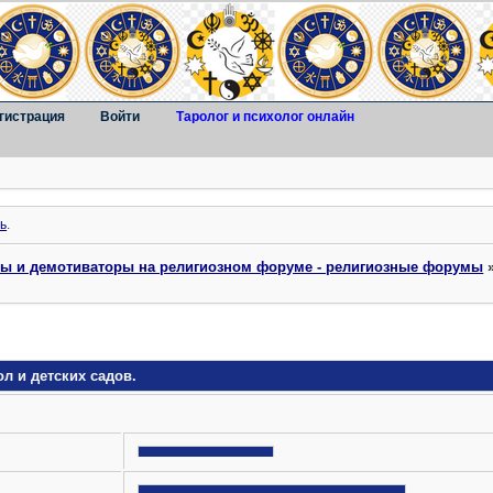
гистрация
Войти
Таролог и психолог онлайн
ь
.
ты и демотиваторы на религиозном форуме - религиозные форумы
л и детcких садов.