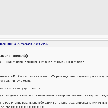
ться
Пятница, 22 февраля, 2008г. 21:25
Lazurit написал(а):
а в школе учились? историю изучали? русский язык изучали?
вневайте K с Са. как тема называется?? речь идёт не о изучении росской ку
ия религии" суть одна.
стати я и сейчас учусь в школе.
 уж там давайте в паспорте национальность пропишем вместе с вероисповед
чно моё мнение верить мне в бога или нет, знать традиции страны или жить 
ве!!!!!!!!!!!!!!!!!!!!!!!!!!!!!!!!!!!!!!!!!!!!!!!