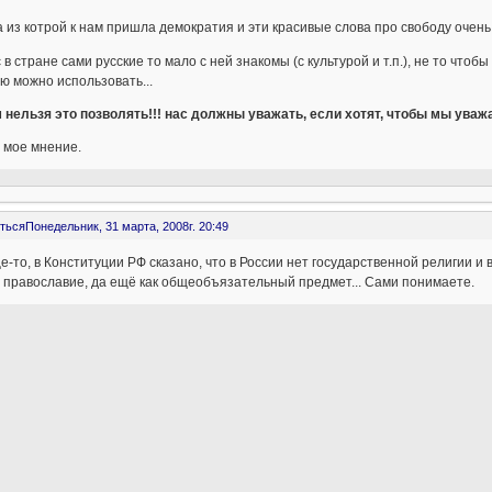
 из котрой к нам пришла демократия и эти красивые слова про свободу очень 
с в стране сами русские то мало с ней знакомы (с культурой и т.п.), не то чтоб
ю можно использовать...
 нельзя это позволять!!! нас должны уважать, если хотят, чтобы мы уважа
 мое мнение.
ться
Понедельник, 31 марта, 2008г. 20:49
-то, в Конституции РФ сказано, что в России нет государственной религии и 
 православие, да ещё как общеобъязательный предмет... Сами понимаете.