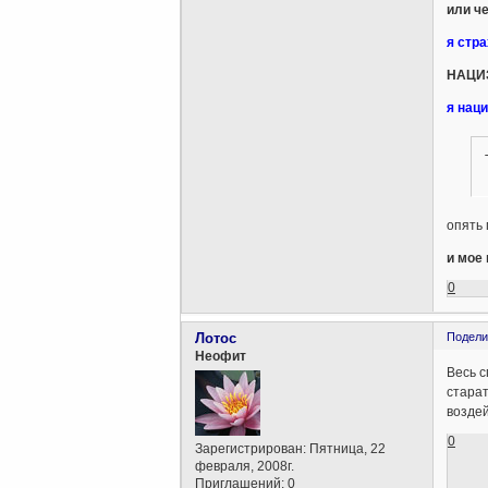
или ч
я стра
НАЦИЗ
я наци
опять 
и мое
0
Лотос
Подели
Неофит
Весь с
старат
воздей
0
Зарегистрирован
: Пятница, 22
февраля, 2008г.
Приглашений:
0