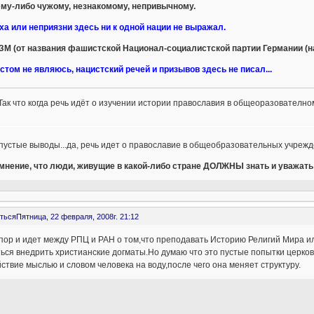
ему-либо чужому, незнакомому, непривычному.
ха или неприязни здесь ни к одной нации не выражал.
М (от названия фашистской Национал-социалистской партии Германии (на
стом не являюсь, нацистский речей и призывов здесь не писал...
Так что когда речь идёт о изучении истории православия в общеоразователн
пустые выводы...да, речь идет о православие в общеобразовательных учрежде
 мнение, что люди, живущие в какой-либо стране ДОЛЖНЫ знать и уважать 
ться
Пятница, 22 февраля, 2008г. 21:12
пор и идет между РПЦ и РАН о том,что преподавать Историю Религий Мира и
ься внедрить христианские догматы.Но думаю что это пустые попытки церко
ствие мыслью и словом человека на воду,после чего она меняет структуру.