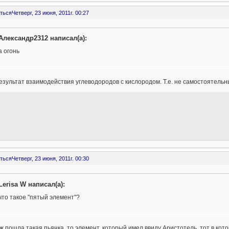
ться
Четверг, 23 июня, 2011г. 00:27
Александр2312 написал(а):
а огонь
езультат взаимодействия углеводородов с кислородом. Т.е. не самостоятельн
ться
Четверг, 23 июня, 2011г. 00:30
Lerisa W написал(а):
что такое "пятый элемент"?
ж пошла такая пьянка, то элемент, который имел ввиду Аристотель, тот в кото