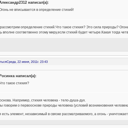
Александр2312 написал(а):
Огонь не вписывается в определение стихий!
рассмотрим определение стихий.Что такое стихия? Это сила природы? Огонь 
ь вполне соответвенно этому миру,если стихий будет четыре.Какая тогда чет
ться
Среда, 22 июня, 2011г. 23:43
Росинка написал(а):
Что такое стихия?
снова. Например, стихия человека - тело-душа-дух.
ы говорим о первооснове природы человека (условий возникновения человека)
 есть элемент, независимый в связке рассматриваемого, а огонь - уничтожает