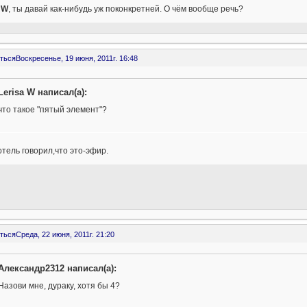
 W
, ты давай как-нибудь уж поконкретней. О чём вообще речь?
ться
Воскресенье, 19 июня, 2011г. 16:48
Lerisa W написал(а):
что такое "пятый элемент"?
тель говорил,что это-эфир.
ться
Среда, 22 июня, 2011г. 21:20
Александр2312 написал(а):
Назови мне, дураку, хотя бы 4?