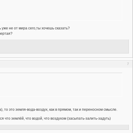
уже не от мира сего,ты хочешь сказать?
вертая?
7
, то это земля-вода-воздух, как в прямом, так и переносном смысле.
ся что землёй, что водой, что воздухом (засыпать-залить-задуть)