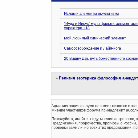
Ислам и элементы оккультизма
"Иуда и Иисус" мультфильм с элементами
характера +18
Мой любимый химический элемент
Самоосвобождение и Лайя-йога
20 Вишну Дэв, путь божественного созна
»
Религия эзотерика философия анекдо
Администрация форума не имеет никакого отнош
Мнение участников форума принадлежит абсолю
Пожалуйста, имейте ввиду, мнение астрологов, 
Предсказания, пророчества, прогнозы о России,
проверки вами лично всех этих предсказаний, про