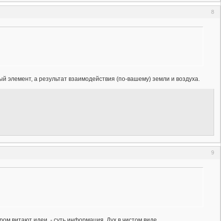
8
ый элемент, а результат взаимодействия (по-вашему) земли и воздуха.
9
ром витают идеи, - суть информация. Дух в чистом виде.