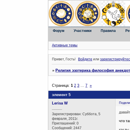
Форум
Участники
Правила
Ре
Активные темы
Привет, Гость!
Войдите
или
зарегистрируйтес
»
Религия эзотерика философия анекдо
Страница:
1
2
3
…
7
»
элемент 5
Lerisa W
Подели
_____
давай
Зарегистрирован
: Суббота, 5
февраля, 2011г.
что т
Приглашений:
0
Сообщений:
2447
как вы