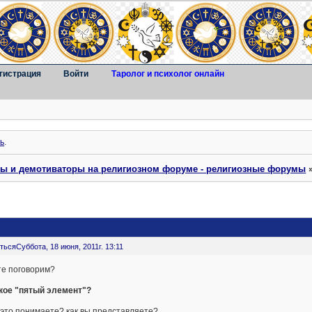
гистрация
Войти
Таролог и психолог онлайн
ь
.
ты и демотиваторы на религиозном форуме - религиозные форумы
ться
Суббота, 18 июня, 2011г. 13:11
те поговорим?
акое "пятый элемент"?
 это понимаете? как вы представляете?