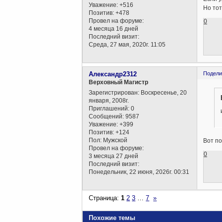
Уважение:
+516
Но тот
Позитив:
+478
Провел на форуме:
0
4 месяца 16 дней
Последний визит:
Среда, 27 мая, 2020г. 11:05
Александр2312
Подели
Верховный Магистр
Зарегистрирован
: Воскресенье, 20
января, 2008г.
Приглашений:
0
Сообщений:
9587
Уважение:
+399
Позитив:
+124
Пол:
Мужской
Вот по
Провел на форуме:
0
3 месяца 27 дней
Последний визит:
Понедельник, 22 июня, 2026г. 00:31
Страница:
1
2
3
…
7
»
Похожие темы