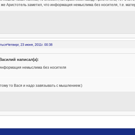
 же Аристотель заметил, что информация немыслима без носителя, т.е. мате
ться
Четверг, 23 июня, 2011г. 00:38
Василий написал(а):
информация немыслима без носителя
тому то Вася и надо завязывать с мышлением:)