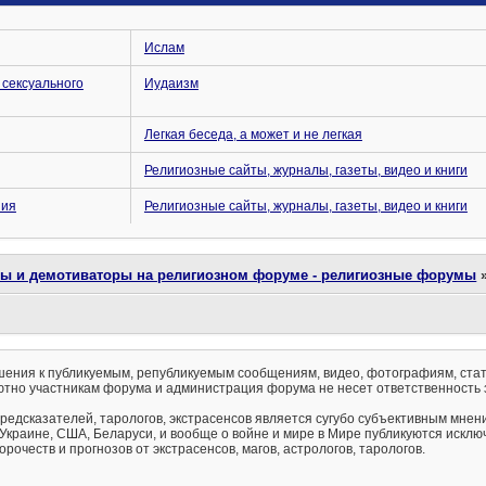
Ислам
 сексуального
Иудаизм
Легкая беседа, а может и не легкая
Религиозные сайты, журналы, газеты, видео и книги
ния
Религиозные сайты, журналы, газеты, видео и книги
ты и демотиваторы на религиозном форуме - религиозные форумы
ения к публикуемым, републикуемым сообщениям, видео, фотографиям, стат
тно участникам форума и администрация форума не несет ответственность 
предсказателей, тарологов, экстрасенсов является сугубо субъективным мнен
 Украине, США, Беларуси, и вообще о войне и мире в Мире публикуются искл
рочеств и прогнозов от экстрасенсов, магов, астрологов, тарологов.