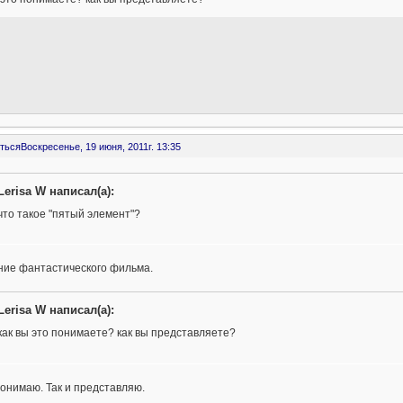
ться
Воскресенье, 19 июня, 2011г. 13:35
Lerisa W написал(а):
что такое "пятый элемент"?
ние фантастического фильма.
Lerisa W написал(а):
как вы это понимаете? как вы представляете?
понимаю. Так и представляю.