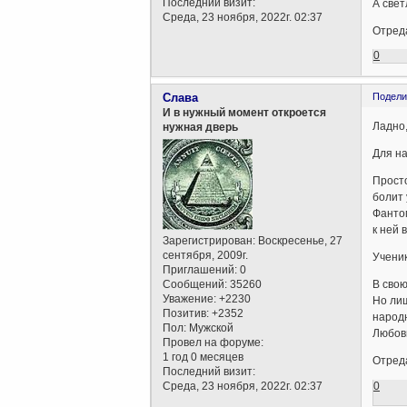
Последний визит:
А свет
Среда, 23 ноября, 2022г. 02:37
Отреда
0
Слава
Подели
И в нужный момент откроется
Ладно,
нужная дверь
Для на
Просто
болит 
Фантом
к ней 
Зарегистрирован
: Воскресенье, 27
сентября, 2009г.
Ученик
Приглашений:
0
Сообщений:
35260
В свою
Уважение:
+2230
Но лиш
Позитив:
+2352
народн
Пол:
Мужской
Любовь
Провел на форуме:
1 год 0 месяцев
Отреда
Последний визит:
0
Среда, 23 ноября, 2022г. 02:37