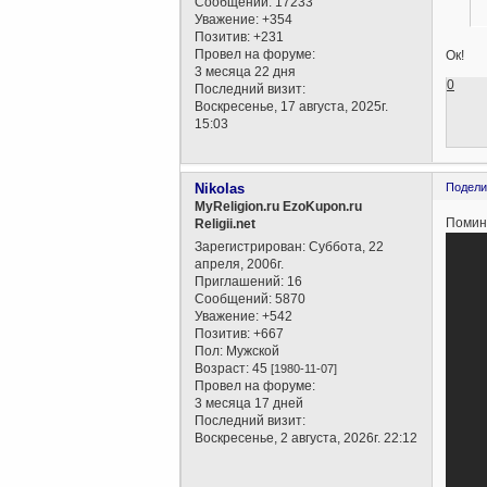
Сообщений:
17233
Уважение:
+354
Позитив:
+231
Провел на форуме:
Ок!
3 месяца 22 дня
0
Последний визит:
Воскресенье, 17 августа, 2025г.
15:03
Nikolas
Подели
MyReligion.ru EzoKupon.ru
Помин
Religii.net
Зарегистрирован
: Суббота, 22
апреля, 2006г.
Приглашений:
16
Сообщений:
5870
Уважение:
+542
Позитив:
+667
Пол:
Мужской
Возраст:
45
[1980-11-07]
Провел на форуме:
3 месяца 17 дней
Последний визит:
Воскресенье, 2 августа, 2026г. 22:12