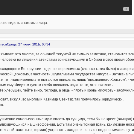
есно видеть знакомые лица.
ться
Среда, 27 июля, 2011г. 08:34
к бывает, что многое, за обычной текучкой не сильно заметное, становится яс
человека на лишения атеистами воинствующими в Сибири в своё время обречён
сходящее в Белоруссии - один из переломных (сколько таких было) в истории
ческой церковью, в частности, щупальцами государства Иисуса - Ватикана п
к и тот, чьим именем это пытаются прикрыть, лишь "прозванного Христом", - ч
ым ему Иисусом куском хлеба началось когда-то то, что началось.
е хлебушек, пейте вино, господа, а овцы - плоть и кровь Иисусову - заслужили
оват, вижу я, во многом и Казимир Свёнтэк, так получилось, юридически.
ю.
_________________________
 именно самовызванные муки вплоть до суицида, если бы не крест (очищая)
лизирующийся на шизофрении. Есть там очень тонкая грань, как лезвие ножа,
тельный, заметьте, термин) устранять, заодно и ляпы от недопонимания сути 