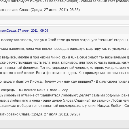
лому и чистому от Иисуса из Назарета(очищая) - самый зелёный свет (согла
ктировано Слава (Среда, 27 июля, 2011г. 08:38)
ться
Среда, 27 июля, 2011г. 09:09
 к слову так сказать, раз уж в Этой теме до меня затронули "темные" стороны 
чала напомню, жена моя после перезда в одесскую квартиру как-то увидела в 
 ведь всё, многие и при жизни лично, как и я, на себе знают так называемые
уже отсутствующая часть тела, нога, к примеру, или просто часть пальца, как у
 - известный феномен. Тот полупрозрачный человек, которого увидела моя ж
во время своей жизни. Вот и фантом его - здесь. Как привидения в старинных з
и видели фантом Иисуса. Почему он к ним сам пришёл? - В силу своей привяз
 очередь ... вы поняли меня. Слава - Богу.
ь Любовь (в отличие от "заниматься любовью") делает самыми родными ранее 
ые, в Любви муж и жена - одно целое (слова Славины), во взамной Любви чело
 написал в общем-то неизвестный последователь учения Иисуса. Любви - Сл
ктировано Слава (Среда, 27 июля, 2011г. 09:28)