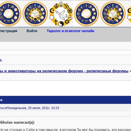
гистрация
Войти
Таролог и психолог онлайн
ь
.
ты и демотиваторы на религиозном форуме - религиозные форумы
ек
ться
Понедельник, 25 июля, 2011г. 10:23
Nikolas написал(а):
Ну не столько о Себе в том смысле, в котором Ты мог бы подумать, его расска