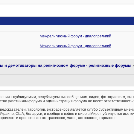
Межрелигиозный форум - диалог религий
Межрелигиозный форум - диалог религий
ты и демотиваторы на религиозном форуме - религиозные форумы
ения к публикуемым, републикуемым сообщениям, видео, фотографиям, стат
тно участникам форума и администрация форума не несет ответственность 
предсказателей, тарологов, экстрасенсов является сугубо субъективным мнен
 Украине, США, Беларуси, и вообще о войне и мире в Мире публикуются искл
рочеств и прогнозов от экстрасенсов, магов, астрологов, тарологов.