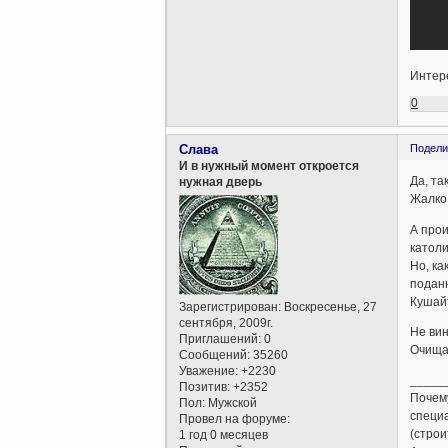
Интер
0
Слава
Подели
И в нужный момент откроется
Да, та
нужная дверь
Жалко 
А прои
католи
Но, ка
поданн
Кушайт
Зарегистрирован
: Воскресенье, 27
сентября, 2009г.
Не вин
Приглашений:
0
Очища
Сообщений:
35260
Уважение:
+2230
_____
Позитив:
+2352
Почему
Пол:
Мужской
специа
Провел на форуме:
(строи
1 год 0 месяцев