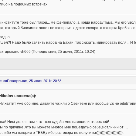
либо на подобных встречах
в институте тоже был такой... Не где-попало, а когда народу тьма. Мы его ув
а, который биохимию знает не как производство сахара, а как цикл Кребса 
ладно...
ушел?! Надо было святить народ на Бахаи, так сказать, минировать поля... И
ктировано vh666 (Понедельник, 25 июля, 2011г. 10:24)
ться
Понедельник, 25 июля, 2011г. 20:58
Nikolas написал(а):
Ну хватит уже обо мне, давайте уж или о Свёнтеке или вообще уж не оффтопи
ай Ник)-дело в том ,что твоя судьба мне намного интересней!
ы по причине ,что вы можете многое мне поВедать о себе,в отличии от ....
то либо мы говорим о ТЕБЕ,либо разговора не получится))))))))))))))))))))).