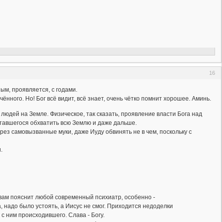
16
ным, проявляется, с годами.
ного. Но! Бог всё видит, всё знает, очень чётко помнит хорошее. Аминь.
 людей на Земле. Физическое, так сказать, проявление власти Бога над
ытавшегося обхватить всю Землю и даже дальше.
ерез самовызванные муки, даже Иуду обвинять не в чем, поскольку с
.
 вам пояснит любой современный психиатр, особенно -
 надо было устоять, а Иисус не смог. Приходится недоделки
с ним происходившего. Слава - Богу.