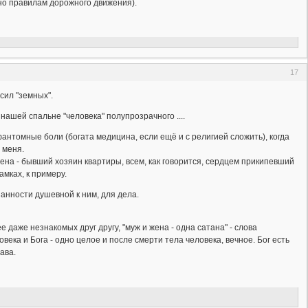
сно правилам дорожного движения).
17
сил "земных".
нашей спальне "человека" полупрозрачного ....
 фантомные боли (богата медицина, если ещё и с религией сложить), когда
 меня.
ена - бывший хозяин квартиры, всем, как говорится, сердцем прикипевший
амках, к примеру.
анности душевной к ним, для дела.
даже незнакомых друг другу, "муж и жена - одна сатана" - слова
века и Бога - одно целое и после смерти тела человека, вечное. Бог есть
ава.