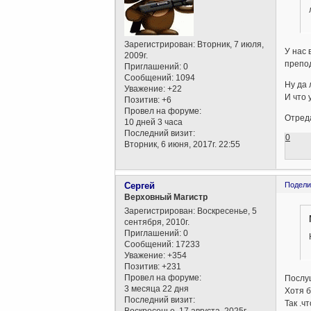
Зарегистрирован
: Вторник, 7 июля,
У нас 
2009г.
препод
Приглашений:
0
Сообщений:
1094
Ну да 
Уважение:
+22
И что 
Позитив:
+6
Провел на форуме:
Отреда
10 дней 3 часа
Последний визит:
0
Вторник, 6 июня, 2017г. 22:55
Сергей
Подели
Верховный Магистр
Зарегистрирован
: Воскресенье, 5
сентября, 2010г.
Приглашений:
0
Сообщений:
17233
Уважение:
+354
Позитив:
+231
Провел на форуме:
Послуш
3 месяца 22 дня
Хотя б
Последний визит:
Так .ч