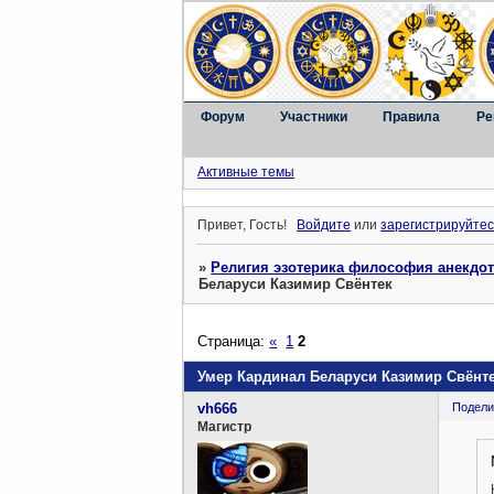
Форум
Участники
Правила
Ре
Активные темы
Привет, Гость!
Войдите
или
зарегистрируйтес
»
Религия эзотерика философия анекдо
Беларуси Казимир Свёнтек
Страница:
«
1
2
Умер Кардинал Беларуси Казимир Свёнт
vh666
Подели
Магистр