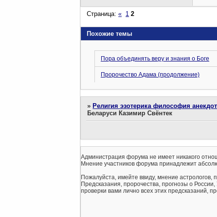
Страница:
«
1
2
Похожие темы
Пора объединять веру и знания о Боге
Пророчество Адама (продолжение)
»
Религия эзотерика философия анекдо
Беларуси Казимир Свёнтек
Администрация форума не имеет никакого отнош
Мнение участников форума принадлежит абсолю
Пожалуйста, имейте ввиду, мнение астрологов, 
Предсказания, пророчества, прогнозы о России,
проверки вами лично всех этих предсказаний, про