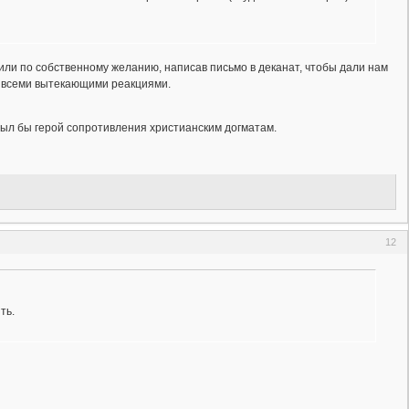
олили по собственному желанию, написав письмо в деканат, чтобы дали нам
со всеми вытекающими реакциями.
 был бы герой сопротивления христианским догматам.
12
ть.