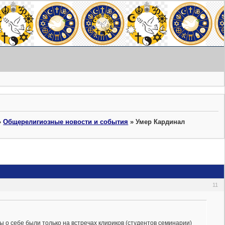
»
Общерелигиозные новости и события
»
Умер Кардинал
11
зы о себе были только на встречах клириков (студентов семинарии)