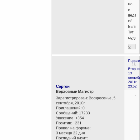
но
и
ведае
её
Бытие
Тут
мудрос
0
Подели
16
Вторни
13
сентяб
2011г.
Сергей
23:52
Верховный Магистр
Зарегистрирован
: Воскресенье, 5
сентября, 2010г.
Приглашений:
0
Сообщений:
17233
Уважение:
+354
Позитив:
+231
Провел на форуме:
3 месяца 22 дня
Последний визит: