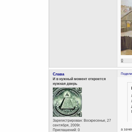
0
Слава
Подели
И в нужный момент откроется
нужная дверь
Зарегистрирован
: Воскресенье, 27
сентября, 2009г.
а зач
Приглашений:
0