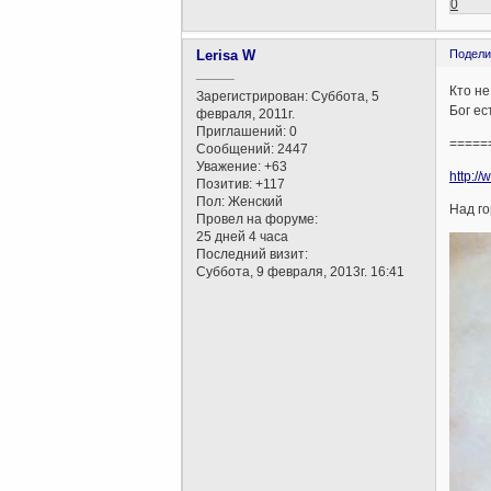
0
Lerisa W
Подели
_____
Кто не
Зарегистрирован
: Суббота, 5
Бог ес
февраля, 2011г.
Приглашений:
0
=====
Сообщений:
2447
Уважение:
+63
http://
Позитив:
+117
Пол:
Женский
Над г
Провел на форуме:
25 дней 4 часа
Последний визит:
Суббота, 9 февраля, 2013г. 16:41