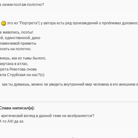
а зачем поэтам полотно?
а
это из "Портрета"( у автора есть ряд произведений о проблемах духовнос
 живопись, поэты!
й, единственной, дано
изменчивой приметы
осить на полотно.
нишь, как из тьмы былого,
акутана в атлас,
рета Рокотова снова
ла Струйская на нас?(с)
 как ты думаешь, можно ли увидеть внутренний мир человека в его внешнем 
Слава написал(а):
- критический взгляд в данной теме не возбраняется?
А то АХ! да ах.