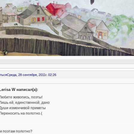
ться
Среда, 28 сентября, 2011г. 02:26
Lerisa W написал(а):
Любите живопись, поэты!
Лишь ей, единственной, дано
Души изменчивой приметы
Переносить на полотно.(
ем поэтам полотно?