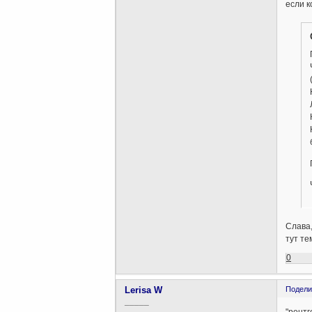
если к
Слава,
тут те
0
Lerisa W
Подели
_____
"рентг