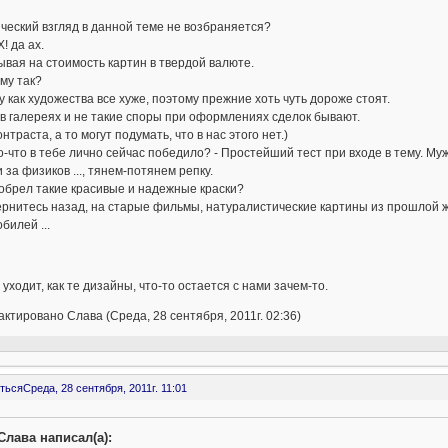
ический взгляд в данной теме не возбраняется?
Х! да ах.
вая на стоимость картин в твердой валюте.
му так?
 как художества все хуже, поэтому прежние хоть чуть дороже стоят.
 в галереях и не такие споры при оформлениях сделок бывают.
онтраста, а то могут подумать, что в нас этого нет.)
о-что в тебе лично сейчас победило? - Простейший тест при входе в тему. Му
 за физиков ..., тянем-потянем репку.
обрел такие красивые и надежные краски?
рнитесь назад, на старые фильмы, натуралистические картины из прошлой ж
билей ...
 уходит, как те дизайны, что-то остается с нами зачем-то.
ктировано Слава (Среда, 28 сентября, 2011г. 02:36)
ться
Среда, 28 сентября, 2011г. 11:01
Слава написал(а):