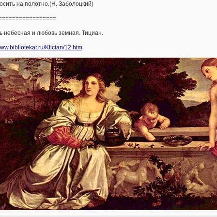
сить на полотно.(Н. Заболоцкий)
=================
 небесная и любовь земная. Тициан.
www.bibliotekar.ru/Ktician/12.htm