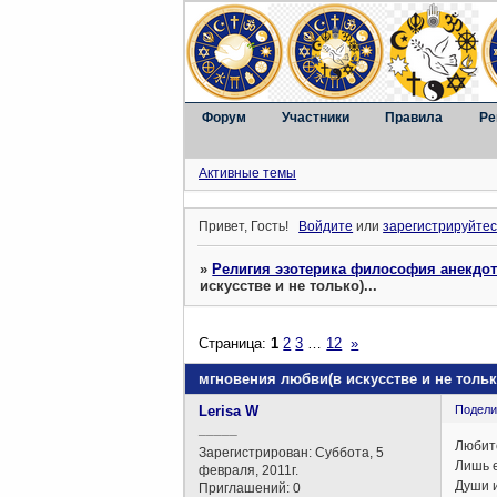
Форум
Участники
Правила
Ре
Активные темы
Привет, Гость!
Войдите
или
зарегистрируйтес
»
Религия эзотерика философия анекдо
искусстве и не только)...
Страница:
1
2
3
…
12
»
мгновения любви(в искусстве и не только
Lerisa W
Подели
_____
Любите
Зарегистрирован
: Суббота, 5
Лишь е
февраля, 2011г.
Души 
Приглашений:
0