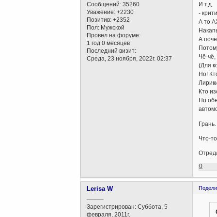
Сообщений:
35260
И т.д.
Уважение:
+2230
- крит
Позитив:
+2352
А то А
Пол:
Мужской
Накапы
Провел на форуме:
А поче
1 год 0 месяцев
Потому
Последний визит:
Чё-чё,
Среда, 23 ноября, 2022г. 02:37
(Для к
Но! Кт
Лирики
Кто из
Но обе
автомо
Грань.
Что-то
Отреда
0
Lerisa W
Подели
_____
Зарегистрирован
: Суббота, 5
февраля, 2011г.