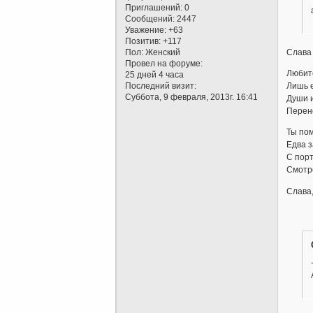
Приглашений:
0
Сообщений:
2447
Уважение:
+63
Позитив:
+117
Пол:
Женский
Слав
Провел на форуме:
Любите
25 дней 4 часа
Последний визит:
Лишь е
Суббота, 9 февраля, 2013г. 16:41
Души 
Перен
Ты пом
Едва з
С порт
Смотре
Слава,