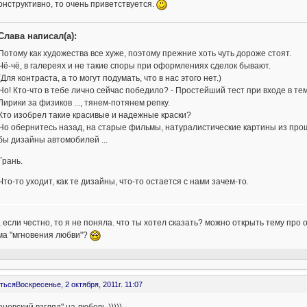
онструктивно, то очень приветствуется.
Слава написал(а):
Потому как художества все хуже, поэтому прежние хоть чуть дороже стоят.
Чё-чё, в галереях и не такие споры при оформлениях сделок бывают.
(Для контраста, а то могут подумать, что в нас этого нет.)
Но! Кто-что в тебе лично сейчас победило? - Простейший тест при входе в те
Лирики за физиков ..., тянем-потянем репку.
Кто изобрел такие красивые и надежные краски?
Но обернитесь назад, на старые фильмы, натуралистические картины из прош
бы дизайны автомобилей ...
Грань.
Что-то уходит, как те дизайны, что-то остается с нами зачем-то.
 если честно, то я не поняла. что ты хотел сказать? можно открыть тему пр
ма "мгновения любви"?
ться
Воскресенье, 2 октября, 2011г. 11:07
еновский взгляд" на любовь.)))))