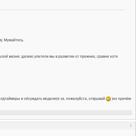
му. Мужайтесь.
лой жизни: далеко улетели мы в развитии от прежних, сравни хотя
о олдтаймеры и обсуждать модели(я за. пожалуйста, открывай
)но причём
5