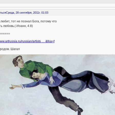
ться
Среда, 28 сентября, 2011г. 01:03
 любит, тот не познал Бога, потому что
ть любовь.( Иоанн, 4.8)
======
www.artrussia.ru/russian/artists … &foa=f
ородом. Шагал