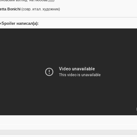
tta Bonichi
(совр. итал. художник)
=Spoiler написал(а):